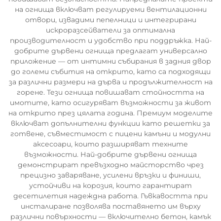
на огнища включват регулируеми вентилационни
отвори, извадими пепелници и интегрирани
искроразсейватели за оптимална
производителност и удобство при поддръжка. Най-
добрите дървени огнища предлагат универсално
приложение — от интимни събирания в задния двор
до големи събития на открито, като са подходящи
за различни размери на дърва и продължителност на
горене. Тези огнища повишават стойността на
имотите, като осигуряват възможности за живот
на открито през цялата година. Премиум моделите
включват допълнителни функции като решетки за
готвене, съвместимост с пицени камъни и модулни
аксесоари, които разширяват техните
възможности. Най-добрите дървени огнища
демонстрират превъзходно майсторство чрез
прецизно заваряване, усилени връзки и финиши,
устойчиви на корозия, които гарантират
десетилетия надеждна работа. Гъвкавостта при
инсталиране позволява поставянето им върху
различни повърхности — включително бетон, камък