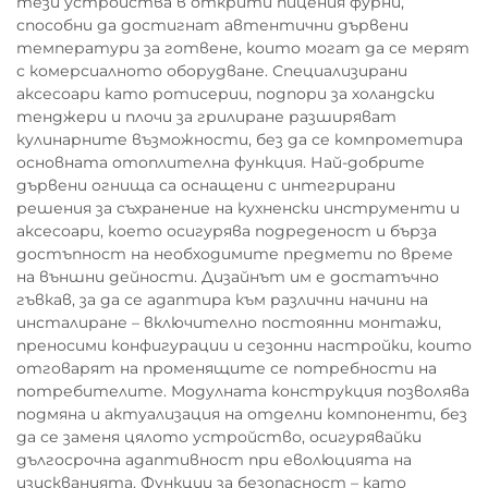
тези устройства в открити пицения фурни,
способни да достигнат автентични дървени
температури за готвене, които могат да се мерят
с комерсиалното оборудване. Специализирани
аксесоари като ротисерии, подпори за холандски
тенджери и плочи за грилиране разширяват
кулинарните възможности, без да се компрометира
основната отоплителна функция. Най-добрите
дървени огнища са оснащени с интегрирани
решения за съхранение на кухненски инструменти и
аксесоари, което осигурява подреденост и бърза
достъпност на необходимите предмети по време
на външни дейности. Дизайнът им е достатъчно
гъвкав, за да се адаптира към различни начини на
инсталиране – включително постоянни монтажи,
преносими конфигурации и сезонни настройки, които
отговарят на променящите се потребности на
потребителите. Модулната конструкция позволява
подмяна и актуализация на отделни компоненти, без
да се заменя цялото устройство, осигурявайки
дългосрочна адаптивност при еволюцията на
изискванията. Функции за безопасност – като