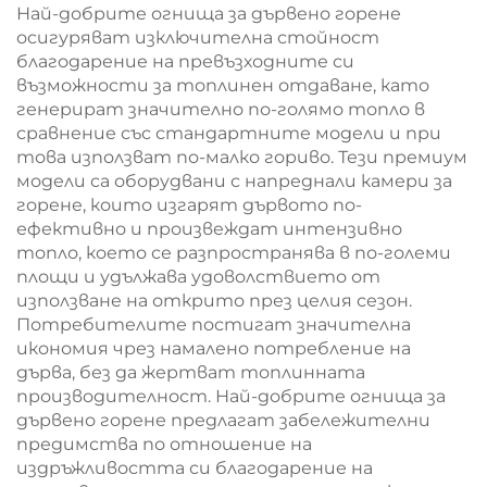
Най-добрите огнища за дървено горене
осигуряват изключителна стойност
благодарение на превъзходните си
възможности за топлинен отдаване, като
генерират значително по-голямо топло в
сравнение със стандартните модели и при
това използват по-малко гориво. Тези премиум
модели са оборудвани с напреднали камери за
горене, които изгарят дървото по-
ефективно и произвеждат интензивно
топло, което се разпространява в по-големи
площи и удължава удоволствието от
използване на открито през целия сезон.
Потребителите постигат значителна
икономия чрез намалено потребление на
дърва, без да жертват топлинната
производителност. Най-добрите огнища за
дървено горене предлагат забележителни
предимства по отношение на
издръжливостта си благодарение на