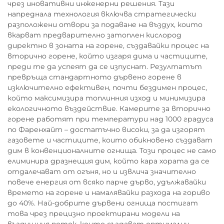
чрез иновативни инженерни решения. Тази
напреднала технология включва стратегически
разположени отвори за подаване на въздух, които
вкарват предварително затоплен кислород
директно в зоната на горене, създавайки процес на
вторично горене, който изгаря дима и частиците,
преди те да успеят да се изпуснат. Резултатът
превръща стандартното дървено горене в
изключително ефективен, почти бездимен процес,
който максимизира топлинния изход и минимизира
екологичното въздействие. Камерите за вторично
горене работят при температури над 1000 градуса
по Фаренхайт – достатъчно високи, за да изгорят
газовете и частиците, които обикновено създават
дим в конвенционалните огнища. Този процес не само
елиминира дразнещия дим, който кара хората да се
отдалечават от огъня, но и извлича значително
повече енергия от всяко парче дърво, удължавайки
времето на горене и намалявайки разхода на гориво
до 40%. Най-добрите дървени огнища постигат
това чрез прецизно проектирани модели на