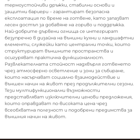
термоустойчиви дръжки, стабилни основи и
защитни бариери – гарантират безопасна
експлоатация по време на готвене, като запазват
лесен достъп за добавяне на гориво и поддръжка.
Най-добрите дървени огнища се интегрират
безупречно в дизайна на външни кухни и ландшафтни
елементи, служейки като централни точки, които
структурират външните пространства и
осигуряват практична функционалност.
Развлекателната стойност надхвърля готвенето
чрез атмосферно осветление и зони за събиране,
които насърчават социално взаимодействие и
външен начин на живот през продължителни сезони.
Тези мултифункционални възможности
представляват изключителни ценови предложения,
които оправдават по-високата цена чрез
всеобхватна полезност и подобрени предимства за
външния начин на живот.