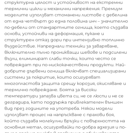
структурна цялост и устойчивост на екстремни
термични цикли и механични напрежения. Премиум
моделите използват стоманени листове с дебелина
от една четвърт до една половина инч – значително
по-дебели от стандартните огнища, което създава
основи, устойчиви на деформация, пукане и
структурен отказ дори при интензивно топлинно
въздействие. Напреднали техники за заваряване,
включително пълно проникващи шевове и подсилени
възли, елиминират слаби точки, които често се
повреждат при по-нискокачествени продукти. Най-
добрите дървени огнища включват специализирани
системи за покритие, които осигуряват
многопластова защита срещу корозия, окисляване и
термично повреждане. Боята за високи
температури запазва цвета си, не се люспи и не се
деградира, като поддържа привлекателен външен
вид през годините на употреба. Някои модели
използват процес на напръскване с прахови боя,
който създава молекулни връзки с повърхността на
основния метал, осигурявайки по-добра адхезия и по-