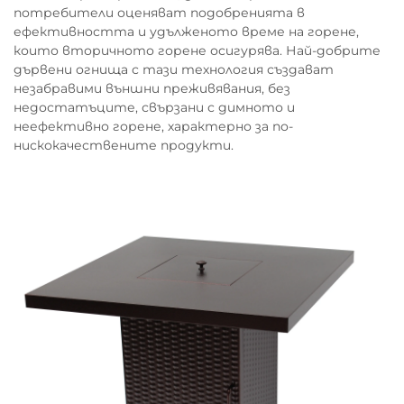
потребители оценяват подобренията в
ефективността и удълженото време на горене,
които вторичното горене осигурява. Най-добрите
дървени огнища с тази технология създават
незабравими външни преживявания, без
недостатъците, свързани с димното и
неефективно горене, характерно за по-
нискокачествените продукти.