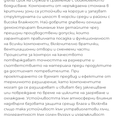
дълъг срок на служба в сравнение с обикновеното
боядисване. Компоненти от неръждаема стомана в
критични зони са устойчиви на корозия и запазват
структурната си цялост в морски среди и райони с
висока влажност. Най-добрите дървени огнища
демонстрират внимание към детайлите чрез
прецизни производствени допуски, които
гарантират правилната посадка и функционалност
на всички компоненти, включително вратички,
вентилационни отвори и сменяеми части.
Процесите за контрол на качеството
потвърждават точността на размерите и
съответствието на материала преди продуктите
да достигнат потребителите. При
проектирането се вземат предвид и ефектите от
термичното разширение, като компонентите
могат да се разширяват и свиват без заклещване
или повреждане по време на циклите на загряване и
охлаждане. Устойчивостта към атмосферни влияния
надхвърля базовата защита срещу влага и включва
също така устойчивост към ултравиолетови лъчи,
толерантност към солен въздух и издръжливост