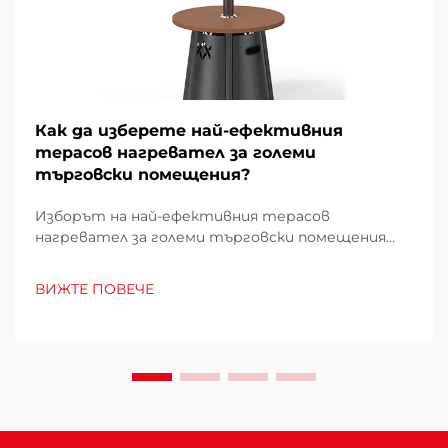
Как да изберете най-ефективния
терасов нагревател за големи
търговски помещения?
Изборът на най-ефективния терасов
нагревател за големи търговски помещения
изисква внимателно проучване на множество
фактори, които директно влияят върху
ВИЖТЕ ПОВЕЧЕ
експлоатационните разходи, удобството на
клиентите и енергийното потребление.
Погрешният избор може да доведе до
недостатъчно отопление...