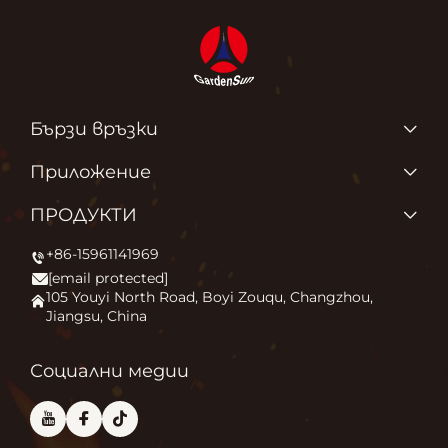
Бързи връзки
ПРОДУКТИ
Приложение
За нас
Защо обичаме това, което правим?
ПРОДУКТИ
Приложение
Запалване на външния комфорт
+86-15961141969
Печка за външни площи
Новини
[email protected]
Огнище
Свържете се с нас
105 Youyi North Road, Boyi Zouqu, Changzhou,
Jiangsu, China
Пещ за пица
Често задавани въпроси
Друго
Блог
Социални медии