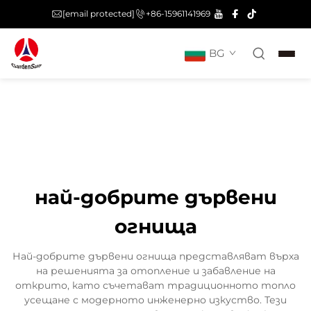
[email protected]
+86-15961141969
BG
най-добрите дървени
огнища
Най-добрите дървени огнища представляват върха
на решенията за отопление и забавление на
открито, като съчетават традиционното топло
усещане с модерното инженерно изкуство. Тези