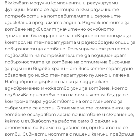
включват модулни компоненти и регулируеми
функции, които се адаптират към различните
потребности на потребителите и сезонните
изисквания през цялата година. Възможностите за
готвене надхвърлят значително основното
грилиране благодарение на съвършени механизми за
контрол на температурата и разнообразни опции за
повърхности за готвене. Регулируемите решетки
позволяват на потребителите да позиционират
повърхностите за готвене на оптимална височина
за различни видове храни – от високотемпературно
обгаряне до ниско температурно пушено и печене.
Най-добрите дървени огнища поддържат
едновременно множество зони за готвене, което
позволява приготвянето на пълни ястия, без да се
компрометира удобството на отоплението за
събралите се гости. Отнемаемите компоненти за
готвене осигуряват лесно почистване и съхранение,
както и гъвкавост за работа само в режим на
отопление по време на дейности, при които не се
готви. Съвместимостта с пицени камъни превръща