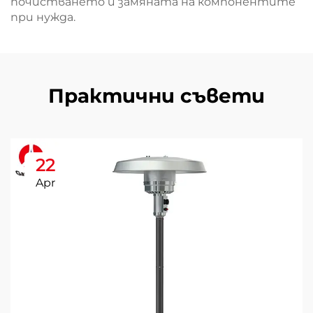
почистването и замяната на компонентите
при нужда.
Практични съвети
22
Apr