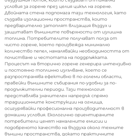
въздушния поток, които създават оптимални
условия за горене през целия цикъл на горене.
Двойната стена подпомага тази технология, като
създава изолационни пространства, които
предварително затоплят влизащия въздух и
защитават външните повърхности от излишна
топлина. Потребителите получават полза от
чисто горене, което произвежда минимално
количество пепел, намалявайки необходимостта от
почистване и честотата на поддръжката.
Процесът на вторично горене генерира интензивно
и постоянно топлинно излъчване, което се
разпространява ефективно в по-големи области,
правейки външните събирания по-удобни за по-
продължителни периоди. Тази технология
представлява значителен напредък спрямо
традиционните конструкции на огнища,
осигурявайки професионална производителност в
домашни условия. Екологично ориентираните
потребители ценят намалените емисии и
подобреното качество на въздуха около техните
външни пространства, докато практичните