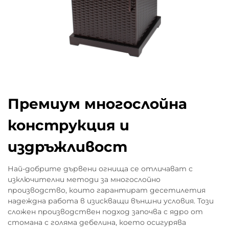
Премиум многослойна
конструкция и
издръжливост
Най-добрите дървени огнища се отличават с
изключителни методи за многослойно
производство, които гарантират десетилетия
надеждна работа в изискващи външни условия. Този
сложен производствен подход започва с ядро от
стомана с голяма дебелина, което осигурява