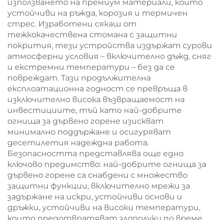
използването на премиум материали, които
устойчиви на ръжда, корозия и термичен
стрес. Изработени сякаш от
тежкокачествена стомана с защитни
покрития, тези устройства издържат сурови
атмосферни условия – включително дъжд, сняг
и екстремни температури – без да се
повреждат. Тази продължителна
експлоатационна годност се превръща в
изключително висока възвращаемост на
инвестициите, тъй като най-добрите
огнища за дървено горене изискват
минимално поддържане и осигуряват
десетилетия надеждна работа.
Безопасността представлява още едно
ключово предимство: най-добрите огнища за
дървено горене са снабдени с множество
защитни функции, включително мрежи за
задържане на искри, устойчиви основи и
дръжки, устойчиви на високи температури,
които предотвратяват злополуки по време