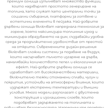
премиум огнища изпълняват множество функции,
които надхвърлят простото генериране на
топлина, като служат като централни точки за
социални събирания, платформи за готвене и
естетични елементи в пейзажа. Най-добрите
дървени огнища включват напреднала технология за
горене, която максимизира топлинния изход и
минимизира образуването на дим, създавайки удобна
среда за продължително удоволствие от престой
на открито. Съвременните дизайн-решения
включват сложни системи за подаване на въздух,
които насърчават пълното изгаряне на дърва,
намалявайки количеството пепел и екологичния им
ефект. Най-добрите дървени огнища се
изработват от висококачествени материали,
включително тежки стоманени сплави, чугун и
покрития, устойчиви на атмосферни влияния, които
издържат екстремни температури и външни
условия. Много модели разполагат с двустенна
конструкция и изолационни слоеве, които
подобряват задържането на топлината и
повишават безопасността. Напредналите проекти