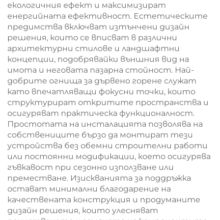
екологичния ефект и максимизират
енергийната ефективност. Естетическите
предимства включват изтънчени дизайн
решения, които се вписват в различни
архитектурни стилове и ландшафтни
концепции, подобрявайки външния вид на
имота и неговата пазарна стойност. Най-
добрите огнища за дървено горене служат
като впечатляващи фокусни точки, които
структурират откритите пространства и
осигуряват практическа функционалност.
Простотата на инсталацията позволява на
собствениците бързо да монтират тези
устройства без обемни строителни работи
или постоянни модификации, което осигурява
гъвкавост при сезонно използване или
преместване. Изискванията за поддръжка
остават минимални благодарение на
качествената конструкция и продуманите
дизайн решения, които улесняват