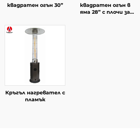
квадратен огън 30”
квадратен огън в
яма 28” с плочи за
маса
Кръгъл нагревател с
пламък