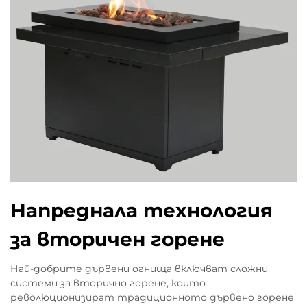
Напреднала технология
за вторичен горене
Най-добрите дървени огнища включват сложни
системи за вторично горене, които
революционизират традиционното дървено горене