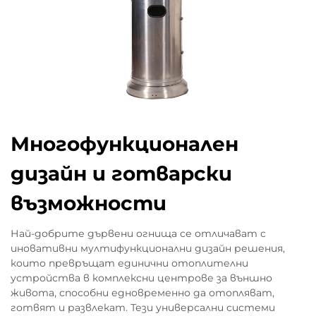
Многофункционален
дизайн и готварски
възможности
Най-добрите дървени огнища се отличават с
иновативни мултифункционални дизайн решения,
които превръщат единични отоплителни
устройства в комплексни центрове за външно
живота, способни едновременно да отопляват,
готвят и развлекат. Тези универсални системи