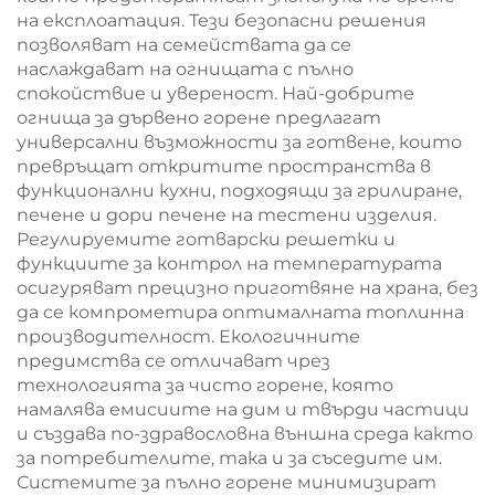
на експлоатация. Тези безопасни решения
позволяват на семействата да се
наслаждават на огнищата с пълно
спокойствие и увереност. Най-добрите
огнища за дървено горене предлагат
универсални възможности за готвене, които
превръщат откритите пространства в
функционални кухни, подходящи за грилиране,
печене и дори печене на тестени изделия.
Регулируемите готварски решетки и
функциите за контрол на температурата
осигуряват прецизно приготвяне на храна, без
да се компрометира оптималната топлинна
производителност. Екологичните
предимства се отличават чрез
технологията за чисто горене, която
намалява емисиите на дим и твърди частици
и създава по-здравословна външна среда както
за потребителите, така и за съседите им.
Системите за пълно горене минимизират