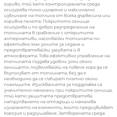
гориво, тъй като контролираната среда
осигурява пълно изгаряне и максимално
извличане на топлина от всяка дървесина или
горивна пелета. Покритото огнище
осигурява и по-добро разпределение на
топлината в сравнение с откритите
алтернативи, насочвайки топлината по-
ефективно към зоните за сядане и
предотвратявайки загубата ѝ в
атмосферата. Това ефективно управление на
топлината създава удобни зони около
огнището, позволявайки на повече хора да се
възползват от топлината, без да е
необходимо да се събират плътно около
пламъците. Изискванията за поддръжка са
значително намалени при покритите огнища,
тъй като защитата предотвратява
натрупването на отпадъци и намалява
излагането на елементи, които предизвикват
корозия и разрушаване. Затворената среда