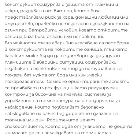
конструкция осигурява и защита от пламъци и
искри, раздувани от вятъра, които биха
представлявали риск за хора, домашни любимци или
имущество, правейки по-безопасно използването на
огъня при ветровити условия, когато откритите
огнища биха били опасни или непрактични.
Възможностите за аварийно угасяване са подобрени
в конструкцията на покритите огнища, тъй като
капакът може бързо да се затвори, за да задуши
пламъците в аварийни ситуации, осигурявайки
незабавен и ефективен метод за потушаване на
пожара, без нужда от вода или химически
пожарогасители. Семейно ориентираните аспекти
се проявяват и чрез функции като регулируеми
контроли за височина на пламъка, системи за
управление на температурата и прозорчета за
наблюдение, които позволяват безопасно
наблюдаване на огъня без директно излагане на
топлина или дим. Родителите ценят
спокойствието, което идва от знанието, че децата
им могат да се наслаждават на топлината и