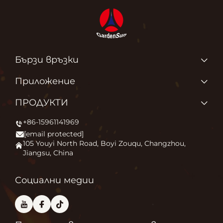
Бързи връзки
ПРОДУКТИ
Приложение
За нас
Защо обичаме това, което правим?
ПРОДУКТИ
Приложение
Запалване на външния комфорт
+86-15961141969
Печка за външни площи
Новини
[email protected]
Огнище
Свържете се с нас
105 Youyi North Road, Boyi Zouqu, Changzhou,
Jiangsu, China
Пещ за пица
Често задавани въпроси
Друго
Блог
Социални медии