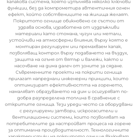
капакова система, която изпълнява няколко ключови
функции, без да компрометира автентичния огнен
ефект, който собствениците на жилища желаят.
Покритото огнище обикновено се състои от
здрава основа, изработена от издръжливи
материали като стомана, чугун или метали,
устойчиви на атмосферни влияния, върху която е
монтиран регулируем или премахваем капак,
позволяващ контрол върху подаването на въздух,
защита на огъня от вятър и валежи, както и
насочване на дима далеч от зоните за сядане.
Съвременните проекти на покрити огнища
прилагат напреднали инженерни принципи, които
оптимизират ефективността на горенето,
намаляват образуването на дим и осигуряват по-
добра разпределена топлина в сравнение с
откритите огнища. Тези уреди често са оборудвани
с регулируеми затвори, искрогасители и
вентилационни системи, които позволяват на
потребителите да настройват процеса на горене
за оптимална производителност. Технологичните
характеристики на покритото огнище включват