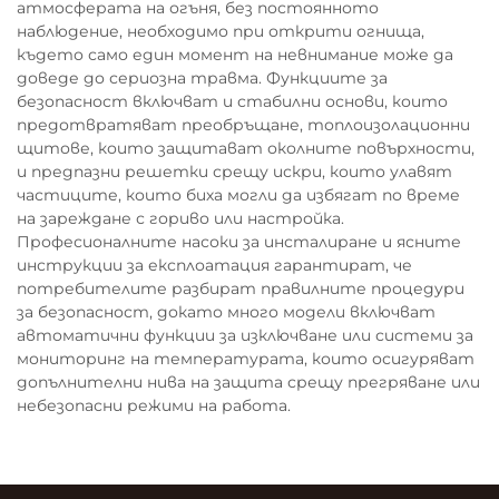
атмосферата на огъня, без постоянното
наблюдение, необходимо при открити огнища,
където само един момент на невнимание може да
доведе до сериозна травма. Функциите за
безопасност включват и стабилни основи, които
предотвратяват преобръщане, топлоизолационни
щитове, които защитават околните повърхности,
и предпазни решетки срещу искри, които улавят
частиците, които биха могли да избягат по време
на зареждане с гориво или настройка.
Професионалните насоки за инсталиране и ясните
инструкции за експлоатация гарантират, че
потребителите разбират правилните процедури
за безопасност, докато много модели включват
автоматични функции за изключване или системи за
мониторинг на температурата, които осигуряват
допълнителни нива на защита срещу прегряване или
небезопасни режими на работа.