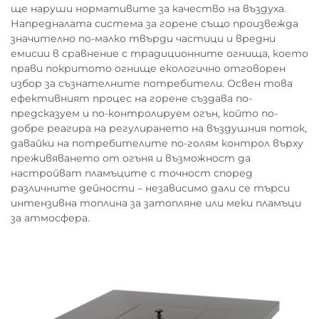
ще наруши нормативите за качество на въздуха.
Напредналата система за горене също произвежда
значително по-малко твърди частици и вредни
емисии в сравнение с традиционните огнища, което
прави покритото огнище екологично отговорен
избор за съзнателните потребители. Освен това
ефективният процес на горене създава по-
предсказуем и по-контролируем огън, който по-
добре реагира на регулирането на въздушния поток,
давайки на потребителите по-голям контрол върху
преживяването от огъня и възможност да
настройват пламъците с точност според
различните дейности – независимо дали се търси
интензивна топлина за затопляне или меки пламъци
за атмосфера.