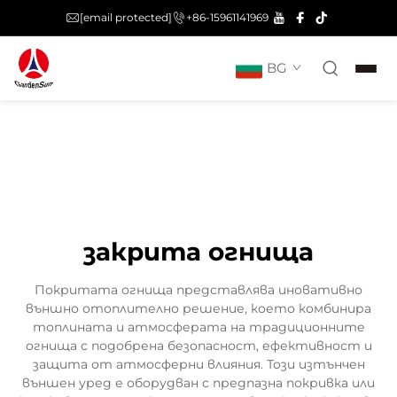
[email protected]
+86-15961141969
BG
закрита огнища
Покритата огнища представлява иновативно
външно отоплително решение, което комбинира
топлината и атмосферата на традиционните
огнища с подобрена безопасност, ефективност и
защита от атмосферни влияния. Този изтънчен
външен уред е оборудван с предпазна покривка или