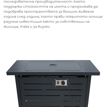
последователна производителност, която
поддържа стойността на имота и продължава да
подобрява пространствата за външно живеене
година след година, което прави покритото огнище
разумна инвестиция както за собственици на
жилища, така и за бизнес.