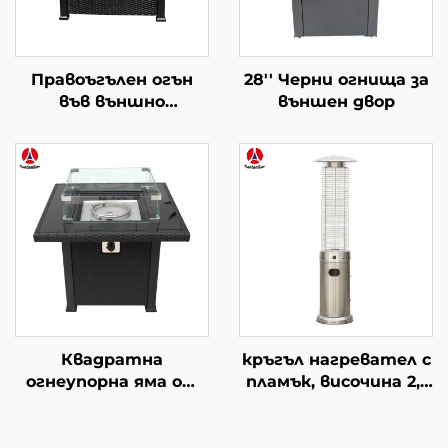
Правоъгълен огън
28'' Черни огнища за
във външно
външен двор
пространство от
върба
Квадратна
кръгъл нагревател с
огнеупорна яма от
пламък, височина 2,1
пръчки
m