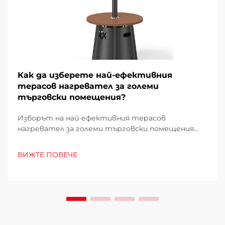
Как да изберете най-ефективния
терасов нагревател за големи
търговски помещения?
Изборът на най-ефективния терасов
нагревател за големи търговски помещения
изисква внимателно проучване на множество
фактори, които директно влияят върху
ВИЖТЕ ПОВЕЧЕ
експлоатационните разходи, удобството на
клиентите и енергийното потребление.
Погрешният избор може да доведе до
недостатъчно отопление...