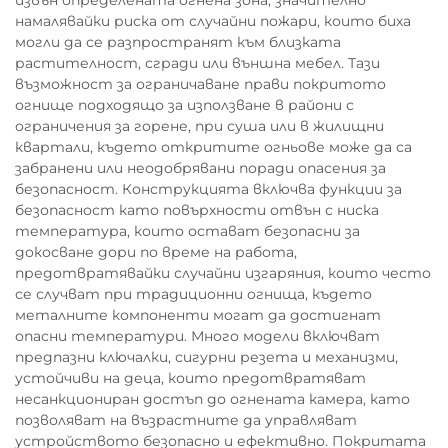
извън определената огнена зона, значително
намалявайки риска от случайни пожари, които биха
могли да се разпространят към близката
растителност, сгради или външна мебел. Тази
възможност за ограничаване прави покритото
огнище подходящо за използване в райони с
ограничения за горене, при суша или в жилищни
квартали, където откритите огньове може да са
забранени или неодобрявани поради опасения за
безопасност. Конструкцията включва функции за
безопасност като повърхности отвън с ниска
температура, които остават безопасни за
докосване дори по време на работа,
предотвратявайки случайни изгаряния, които често
се случват при традиционни огнища, където
металните компоненти могат да достигнат
опасни температури. Много модели включват
предпазни ключалки, сигурни резета и механизми,
устойчиви на деца, които предотвратяват
несанкциониран достъп до огнената камера, като
позволяват на възрастните да управляват
устройството безопасно и ефективно. Покритата