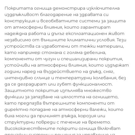
Покритата огнища демонстрира изключителна
издръжливост благодарение на здравата си
конструкция и всеобхватните системи за защита
от атмосферни влияния, които гарантират
надеждна работа и дълъг експлоатационен живот
независимо от външните климатични условия. Тези
устройства са изработени от тежки материали,
като например стомана с голяма дебелина,
компоненти от чугун и специализирани покрития,
устойчиви на атмосферни влияния, които издържат
години наред на въздействието на дъжд, сняг,
интензивно слънце и температурни колебания, без
да се деградират или губят функционалност.
Защитното покритие изпълнява множество
функции за запазване на цялостта на огнището,
като предпазва вътрешните компоненти от
директно попадане на атмосферни валежи, които
биха могли да причинят ръжда, корозия или
структурни повреди с течение на времето.
Висококачествените покрити огнища включват
дренажни системи и решения за управление на