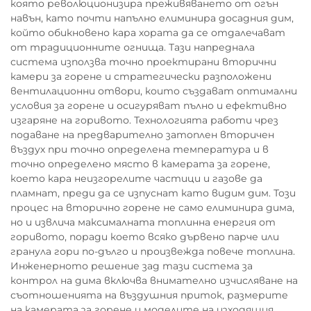
която революционизира преживяването от огън
навън, като почти напълно елиминира досадния дим,
който обикновено кара хората да се отдалечават
от традиционните огнища. Тази напреднала
система използва точно проектирани вторични
камери за горене и стратегически разположени
вентилационни отвори, които създават оптимални
условия за горене и осигуряват пълно и ефективно
изгаряне на горивото. Технологията работи чрез
подаване на предварително затоплен вторичен
въздух при точно определена температура и в
точно определено място в камерата за горене,
което кара неизгорелите частици и газове да
пламнат, преди да се изпуснат като видим дим. Този
процес на вторично горене не само елиминира дима,
но и извлича максималната топлинна енергия от
горивото, поради което всяко дървено парче или
гранула гори по-дълго и произвежда повече топлина.
Инженерното решение зад тази система за
контрол на дима включва внимателно изчисляване на
съотношенията на въздушния приток, размерите
на камерата за горене и моделите на изходящия