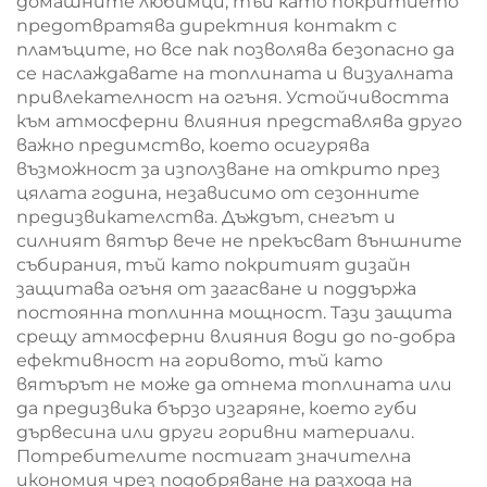
домашните любимци, тъй като покритието
предотвратява директния контакт с
пламъците, но все пак позволява безопасно да
се наслаждавате на топлината и визуалната
привлекателност на огъня. Устойчивостта
към атмосферни влияния представлява друго
важно предимство, което осигурява
възможност за използване на открито през
цялата година, независимо от сезонните
предизвикателства. Дъждът, снегът и
силният вятър вече не прекъсват външните
събирания, тъй като покритият дизайн
защитава огъня от загасване и поддържа
постоянна топлинна мощност. Тази защита
срещу атмосферни влияния води до по-добра
ефективност на горивото, тъй като
вятърът не може да отнема топлината или
да предизвика бързо изгаряне, което губи
дървесина или други горивни материали.
Потребителите постигат значителна
икономия чрез подобряване на разхода на