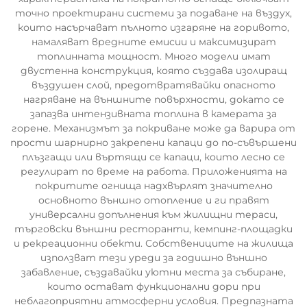
точно проектирани системи за подаване на въздух,
които насърчават пълното изгаряне на горивото,
намаляват вредните емисии и максимизират
топлинната мощност. Много модели имат
двустенна конструкция, която създава изолиращ
въздушен слой, предотвратявайки опасното
нагряване на външните повърхности, докато се
запазва интензивната топлина в камерата за
горене. Механизмът за покриване може да варира от
прости шарнирно закрепени капаци до по-съвършени
плъзгащи или въртящи се капаци, които лесно се
регулират по време на работа. Приложенията на
покритите огнища надхвърлят значително
основното външно отопление и ги правят
универсални допълнения към жилищни тераси,
търговски външни ресторанти, кемпинг-площадки
и рекреационни обекти. Собствениците на жилища
използват тези уреди за годишно външно
забавление, създавайки уютни места за събиране,
които остават функционални дори при
неблагоприятни атмосферни условия. Предпазната