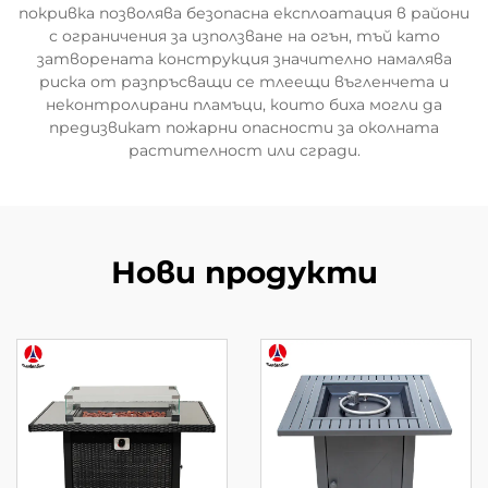
покривка позволява безопасна експлоатация в райони
с ограничения за използване на огън, тъй като
затворената конструкция значително намалява
риска от разпръсващи се тлеещи въгленчета и
неконтролирани пламъци, които биха могли да
предизвикат пожарни опасности за околната
растителност или сгради.
Нови продукти