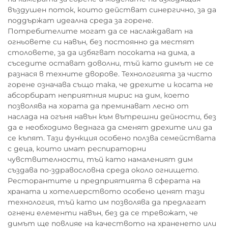
въздушен поток, които действат синергично, за да
поддържат идеална среда за горене.
Потребителите могат да се наслаждават на
огньовете си навън, без постоянно да местят
столовете, за да избягват посоката на дима, а
съседите остават доволни, тъй като димът не се
разнася в техните дворове. Технологията за чисто
горене означава също така, че дрехите и косата не
абсорбират неприятния мирис на дим, което
позволява на хората да преминават лесно от
наслада на огъня навън към вътрешни дейности, без
да е необходимо веднага да сменят дрехите или да
се къпят. Тази функция особено ползва семействата
с деца, които имат респираторни
чувствителности, тъй като намаленият дим
създава по-здравословна среда около огнището.
Ресторантите и предприятията в сферата на
храната и хотелиерството особено ценят тази
технология, тъй като им позволява да предлагат
огнени елементи навън, без да се тревожат, че
димът ще повлияе на качеството на храненето или