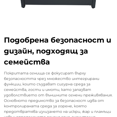
Подобрена безопасност и
дизайн, подходящ за
семейства
Покритата огнища се фокусират върху
безопасността чрез множество интегрирани
функции, които създават сигурна среда за
семейства, гости и имоти, като запазват
удоволствието от външните огнени преживявания.
Основното предимство за безопасност идва от
контролираната среда за горене, която
предотвратява излизането на искри, жар и пламъци