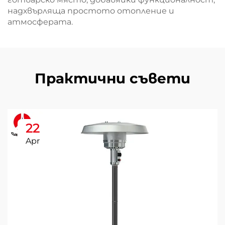
надхвърляща простото отопление и
атмосферата.
Практични съвети
22
Apr