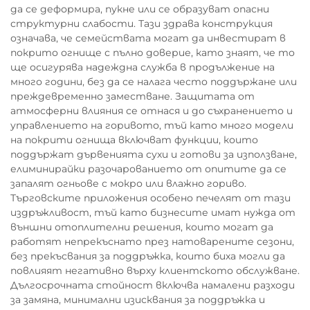
да се деформира, пукне или се образуват опасни
структурни слабости. Тази здрава конструкция
означава, че семействата могат да инвестират в
покрито огнище с пълно доверие, като знаят, че то
ще осигурява надеждна служба в продължение на
много години, без да се налага често поддържане или
преждевременно заместване. Защитата от
атмосферни влияния се отнася и до съхранението и
управлението на горивото, тъй като много модели
на покрити огнища включват функции, които
поддържат дървенията сухи и готови за използване,
елиминирайки разочарованието от опитите да се
запалят огньове с мокро или влажно гориво.
Търговските приложения особено печелят от тази
издръжливост, тъй като бизнесите имат нужда от
външни отоплителни решения, които могат да
работят непрекъснато през натоварените сезони,
без прекъсвания за поддръжка, които биха могли да
повлияят негативно върху клиентското обслужване.
Дългосрочната стойност включва намалени разходи
за замяна, минимални изисквания за поддръжка и