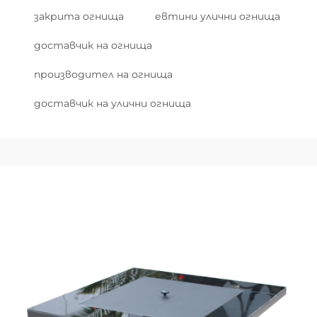
закрита огнища
евтини улични огнища
доставчик на огнища
производител на огнища
доставчик на улични огнища