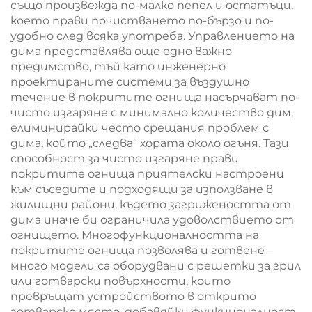
също произвежда по-малко пепел и остатъци,
което прави почистването по-бързо и по-
удобно след всяка употреба. Управлението на
дима представлява още едно важно
предимство, тъй като инженерно
проектираните системи за въздушно
течение в покритите огнища насърчават по-
чисто изгаряне с минимално количество дим,
елиминирайки често срещания проблем с
дима, който „следва“ хората около огъня. Тази
способност за чисто изгаряне прави
покритите огнища приятелски настроени
към съседите и подходящи за използване в
жилищни райони, където загрижеността от
дима иначе би ограничила удоволствието от
огнището. Многофункционалността на
покритите огнища позволява и готвене –
много модели са оборудвани с решетки за грил
или готварски повърхности, които
превръщат устройството в открито
готварско място, добавяйки функционалност,