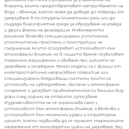
влагата, които предотвратяват натрупването на
вода – явление, което може да доведе до повреди от
замръзване в по-студени климатични зони или да
създаде благоприятна среда за образуване на ръжда
и други форми на деградация. Инженерното
решение включва специализирани уплътнения,
уплътнителни пръстени и конструкции на
съединения, които осигуряват устойчивост към
атмосферни влияния, но в същото време позволяват
термично разширение и свиване при циклите на
загряване и охлаждане. Много модели са с финиш от
електростатично напръсквано покритие или
специализирани боядисващи системи, които са
устойчиви на избледняване, люспене и атмосферно
стареене и запазват привлекателния си външен вид
дори след години на открито използване.
Издръжливостта не се ограничава само с
устойчивост към атмосферни влияния, а включва и
устойчивост към механични удари и структурна
цялост, която позволява да се понасят термичните
напрежения от многократни цикли на загряване, без