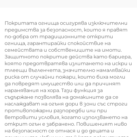
Покритата огнища осигурява изключителни
предимства за безопасност, които я правят
по-добра от традиционните открити
огнища, гарантирайки спокойствие на
семействата и собствениците на имоти.
Защитното покритие действа като бариера,
която предотвратява излитането на искри и
тлеещи въгленчета, значително намалявайки
риска от случайни пожари, които биха могли
да повредят имущество или да причинят
наранявания на хора. Тази функция за
съдържане позволява на домакините да се
наслаждават на огъня дори в зони със строги
противопожарни разпоредби или при
ветровити условия, когато използването на
открит огън е забранено. Повишеният ниво
на безопасност се отнася и до децата и