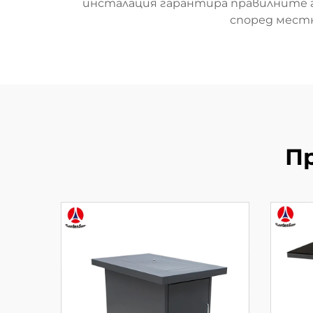
инсталация гарантира правилните г
според мест
П