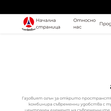
Начална
Относно
Про
страница
нас
Газовият огън за открито пространств
комбинира съвременни удобства с т
централен елемент на съвременните 