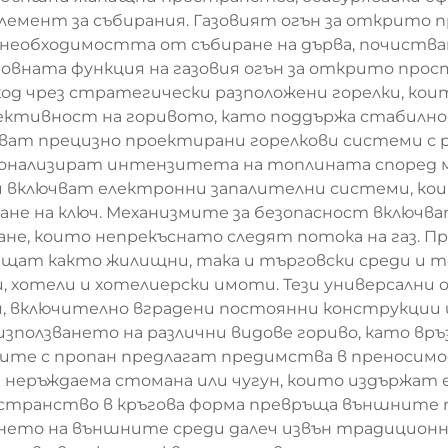
лемент за събирания. Газовият огън за открито 
и необходимостта от събиране на дърва, почиства
овната функция на газовия огън за открито прост
д чрез стратегически разположени горелки, кои
ективност на горивото, като поддържа стабилно г
ат прецизно проектирани горелкови системи с р
сонализират интензитета на топлината според 
 включват електронни запалителни системи, ко
ане на ключ. Механизмите за безопасност включв
гане, които непрекъснато следят потока на газ. 
ащат както жилищни, така и търговски среди и т
и, хотели и хотелиерски имоти. Тези универсални
я, включително вградени постоянни конструкции
зползването на различни видове гориво, като вр
ните с пропан предлагат предимства в преноси
а неръждаема стомана или чугун, които издържа
остранство в кръгова форма превръща външните п
ването на външните среди далеч извън традицион