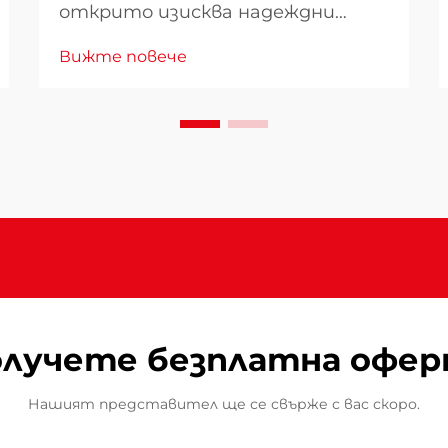
открито изисква надеждни
отоплителни решения, които
Вижте повече
комбинират ефективност с
непреклонни стандарти за
безопасност. При избора на
терасов нагревател за вашето
външно пространство
разбирането на това защо
напредналите функции за
безопасност и високата
производителност имат
значение става...
лучете безплатна офе
Нашият представител ще се свърже с вас скоро.