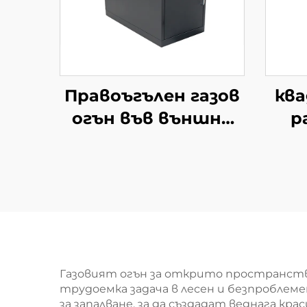
Правоъгълен газов
ква
огън във външно
р
пространство
с
Газовият огън за открито пространст
трудоемка задача в лесен и безпробле
за запалване, за да създадат веднага кр