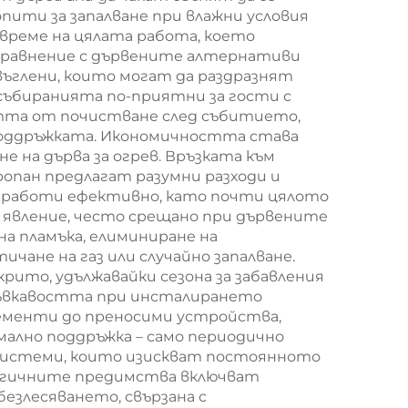
пити за запалване при влажни условия
време на цялата работа, което
 сравнение с дървените алтернативи
ъглени, които могат да раздразнят
 събиранията по-приятни за гости с
тта от почистване след събитието,
 поддръжката. Икономичността става
е на дърва за огрев. Връзката към
опан предлагат разумни разходи и
 работи ефективно, като почти цялото
 – явление, често срещано при дървените
а пламъка, елиминиране на
ане на газ или случайно запалване.
ито, удължавайки сезона за забавления
Гъвкавостта при инсталирането
лементи до преносими устройства,
мално поддръжка – само периодично
 системи, които изискват постоянното
ологичните предимства включват
езлесяването, свързана с