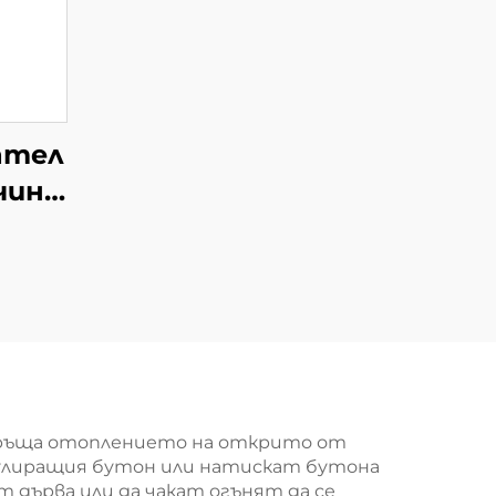
ател
чина
връща отоплението на открито от
гулиращия бутон или натискат бутона
ат дърва или да чакат огънят да се