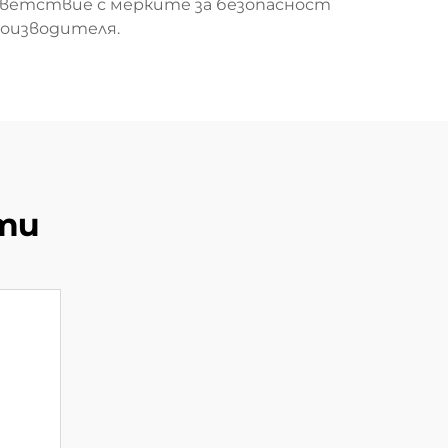
тветствие с мерките за безопасност
оизводителя.
ти