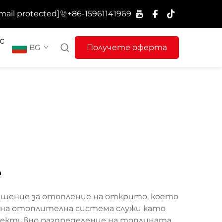
mail protected]
+86-15961141969
с
BG
Получете оферта
е
ешение за отопление на открито, което
вна отоплителна система служи като
ективно разпределение на топлината,