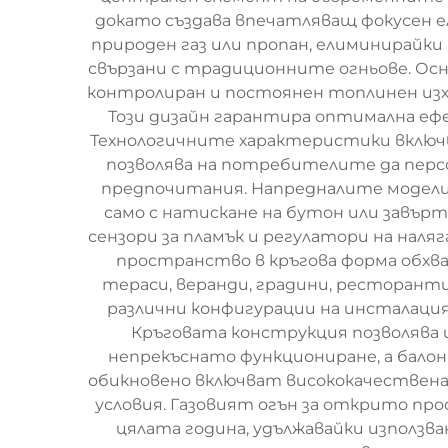
докато създава впечатляващ фокусен е
природен газ или пропан, елиминирайк
свързани с традиционните огньове. Осн
контролиран и постоянен топлинен изхо
Този дизайн гарантира оптимална еф
Технологичните характеристики включв
позволява на потребителите да пер
предпочитания. Напредналите модели
само с натискане на бутон или завърт
сензори за пламък и регулатори на наля
пространство в кръгова форма обхв
тераси, веранди, градини, ресторант
различни конфигурации на инсталаци
Кръговата конструкция позволява и
непрекъснато функциониране, а бало
обикновено включват висококачествен
условия. Газовият огън за открито пр
цялата година, удължавайки използ