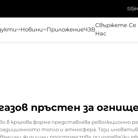
[e
Свържете Се 
дукти
Новини
Приложение
ЧЗВ
Нас
газов пръстен за огнищ
о в кръгова форма представлява революционно р
радиционното топло и атмосфера. Тази иновати
външни жилищни пространства, осигурявайки еф