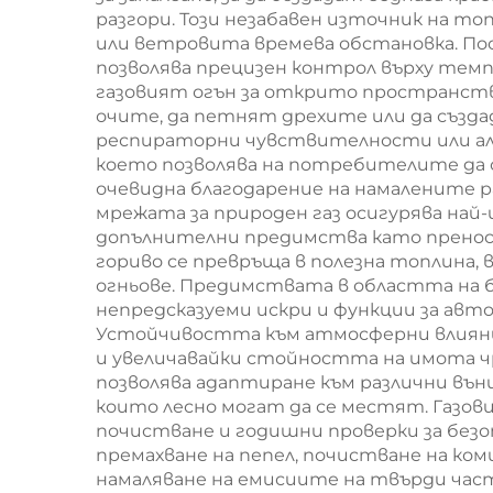
разгори. Този незабавен източник на т
или ветровита времева обстановка. По
позволява прецизен контрол върху тем
газовият огън за открито пространств
очите, да петнят дрехите или да създа
респираторни чувствителности или ал
което позволява на потребителите да 
очевидна благодарение на намалените ра
мрежата за природен газ осигурява най
допълнителни предимства като пренос
гориво се превръща в полезна топлина, 
огньове. Предимствата в областта на 
непредсказуеми искри и функции за авт
Устойчивостта към атмосферни влияния 
и увеличавайки стойността на имота 
позволява адаптиране към различни въ
които лесно могат да се местят. Газов
почистване и годишни проверки за без
премахване на пепел, почистване на ко
намаляване на емисиите на твърди час