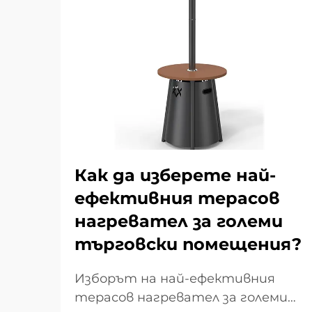
Как да изберете най-
ефективния терасов
нагревател за големи
търговски помещения?
Изборът на най-ефективния
терасов нагревател за големи