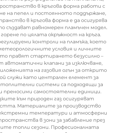
пространство в кръгова форма работи с
не на пепел и постоянното поддържане,
ранство в кръгова форма е да осигурява
то създават равномерен пламъчен модел.
орене по цялата окръжност на кръга.
егулируеми контроли на пламъка, което
метеорологичните условия и личните
ито правят стартирането безусилно –
ат автоматични клапани за изключване,
Приложенията на газовия огън за открито
ой служи като централен елемент за
 отоплителни системи са подходящи за
 и преносими самостоятелни единици.
ъзките към природен газ осигуряват
мостта. Материалите за производство
т екстремни температури и атмосферни
ространства в зони за забавление през
ните топли сезони. Професионалната