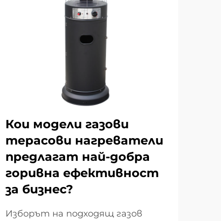
Кои модели газови
Ка
терасови нагреватели
по
предлагат най-добра
те
горивна ефективност
до
за бизнес?
съ
Изборът на подходящ газов
Под