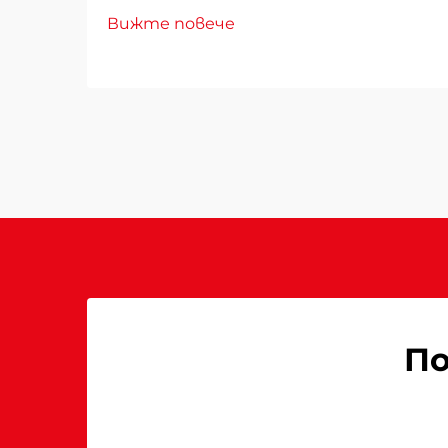
търговски помещения изисква
Вижте повече
внимателно проучване на
множество фактори, които
директно влияят върху
експлоатационните разходи,
удобството на клиентите и
енергийното потребление.
Погрешният избор може да
доведе до недостатъчно
отопление...
По