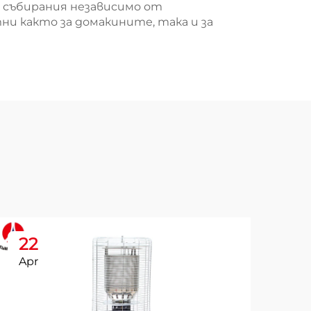
 събирания независимо от
и както за домакините, така и за
22
2
Apr
Ap