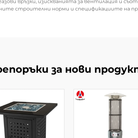
азови връзки, изискванията за вентилация и съо
ните строителни норми и спецификациите на пр
репоръки за нови продук