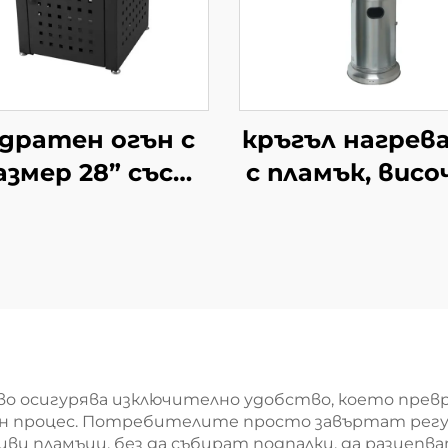
дратен огън с
кръгъл нагрев
азмер 28” със
с пламък, висо
тъклена маса
1,8 m
во осигурява изключително удобство, което пре
мен процес. Потребителите просто завъртат ре
асиви пламъци, без да събират подпалки, да разцепв