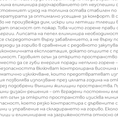
оплина елиминира разочарованието от неуспешни о
стоянният изход на топлина остава стабилен по 
пературата за оптимално усещане за комфорт. В
о не произвежда дим, искри или летящи тлеещи в
дат опасност от пожар. Това чисто горене прави
ергии. Липсата на пепел елиминира необходимос
се съсредоточат върху забавлението, а не върху
зходи за гориво в сравнение с редовното закупуван
-икономичната експлоатация, докато опциите с пр
имост. Газовият огън за открито пространство
вместо да се губи енергия поради непълно горене
безопасността включват контролирана височина н
оматично изключване, които предотвратяват изтич
позволява използване през цялата година на откр
чрез подобрени външни жилищни пространства. 
ншни дизайн-решения – от вградени постоянни е
ият огън за открито пространство изисква мини
опасност, което рязко контрастира с дървените
мини и управление на складирането на гориво. Ек
тици и елиминиране на загрижеността относно об