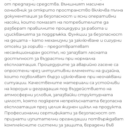
от предпазни средства. Външният масичен
огньовник за открито пространство включва пълна
документация за безопасност и ясни оперативни
насоки, които помагат на потребителите да
разберат правилните процедури за работа и
изискванията за поддръжка. Функции за безопасност
на децата – като механизми за заключване и сигурни
отсеки за гориво – предотвратяват
несанкциониран достъп, но запазват лесната
достъпност за възрастни при нормална
експлоатация. Процедурите за аварийно гасене са
опростени чрез интуитивни елементи на дизайна,
които позволяват бързо изключване при неочаквани
ситуации. Качествените материали са устойчиви
на корозия и деградация под въздействието на
атмосферни условия, запазвайки структурната
цялост, която подкрепя непрекъснатата безопасна
експлоатация през целия жизнен цикъл на продукта.
Професионални сертификати за безопасност от
признати изпитателни организации потвърждават
комплексните системи за защита, вградени във