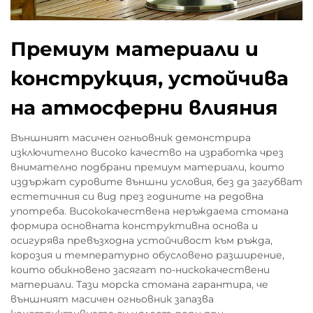
Премиум материали и
конструкция, устойчива
на атмосферни влияния
Външният масичен огньовник демонстрира
изключително високо качество на изработка чрез
внимателно подбрани премиум материали, които
издържат суровите външни условия, без да загубват
естетичния си вид през годините на редовна
употреба. Висококачествена неръждаема стомана
формира основната конструктивна основа и
осигурява превъзходна устойчивост към ръжда,
корозия и температурно обусловено разширение,
които обикновено засягат по-нискокачествени
материали. Тази морска стомана гарантира, че
външният масичен огньовник запазва