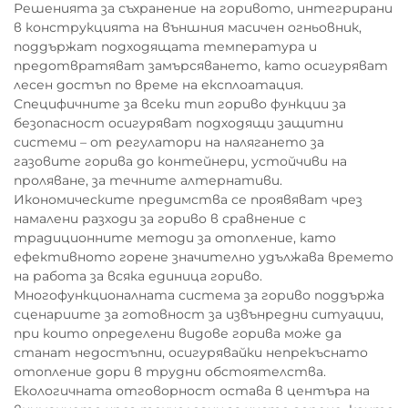
Решенията за съхранение на горивото, интегрирани
в конструкцията на външния масичен огньовник,
поддържат подходящата температура и
предотвратяват замърсяването, като осигуряват
лесен достъп по време на експлоатация.
Специфичните за всеки тип гориво функции за
безопасност осигуряват подходящи защитни
системи – от регулатори на налягането за
газовите горива до контейнери, устойчиви на
проляване, за течните алтернативи.
Икономическите предимства се проявяват чрез
намалени разходи за гориво в сравнение с
традиционните методи за отопление, като
ефективното горене значително удължава времето
на работа за всяка единица гориво.
Многофункционалната система за гориво поддържа
сценариите за готовност за извънредни ситуации,
при които определени видове горива може да
станат недостъпни, осигурявайки непрекъснато
отопление дори в трудни обстоятелства.
Екологичната отговорност остава в центъра на