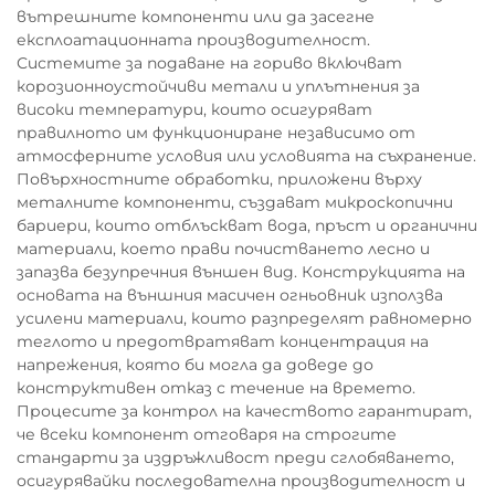
вътрешните компоненти или да засегне
експлоатационната производителност.
Системите за подаване на гориво включват
корозионноустойчиви метали и уплътнения за
високи температури, които осигуряват
правилното им функциониране независимо от
атмосферните условия или условията на съхранение.
Повърхностните обработки, приложени върху
металните компоненти, създават микроскопични
бариери, които отблъскват вода, пръст и органични
материали, което прави почистването лесно и
запазва безупречния външен вид. Конструкцията на
основата на външния масичен огньовник използва
усилени материали, които разпределят равномерно
теглото и предотвратяват концентрация на
напрежения, която би могла да доведе до
конструктивен отказ с течение на времето.
Процесите за контрол на качеството гарантират,
че всеки компонент отговаря на строгите
стандарти за издръжливост преди сглобяването,
осигурявайки последователна производителност и