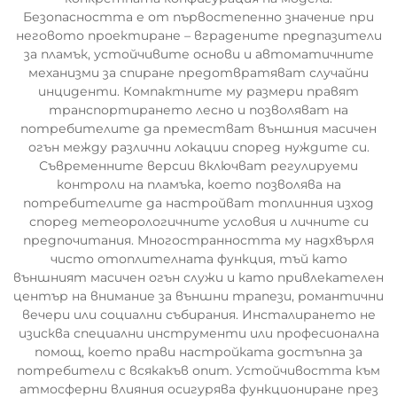
Безопасността е от първостепенно значение при
неговото проектиране – вградените предпазители
за пламък, устойчивите основи и автоматичните
механизми за спиране предотвратяват случайни
инциденти. Компактните му размери правят
транспортирането лесно и позволяват на
потребителите да преместват външния масичен
огън между различни локации според нуждите си.
Съвременните версии включват регулируеми
контроли на пламъка, което позволява на
потребителите да настройват топлинния изход
според метеорологичните условия и личните си
предпочитания. Многостранността му надхвърля
чисто отоплителната функция, тъй като
външният масичен огън служи и като привлекателен
център на внимание за външни трапези, романтични
вечери или социални събирания. Инсталирането не
изисква специални инструменти или професионална
помощ, което прави настройката достъпна за
потребители с всякакъв опит. Устойчивостта към
атмосферни влияния осигурява функциониране през