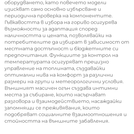
оборудването, като повечето модели
изискват само основно избърсване и
периодична проверка на компонентите.
Гъвкавостта в избора на гориво осигурява
възможности за адаптация според
наличността и цената, позволявайки на
потребителите да избират в зависимост от
местната достъпност и бюджетните си
предпочитания. Функциите за контрол на
температурата осигуряват прецизно
управление на топлината, създавайки
оптимални нива на комфорт за различни
размери на групи и метеорологични условия.
Външният масичен огън създава интимни
места за събиране, които насърчават
разговора и взаимодействието, насаждайки
запомнящи се преживявания, които
подобряват социалните взаимоотношения и
стойността на външните забавления.