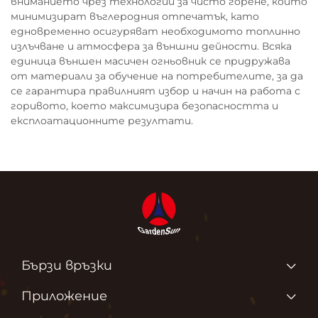
вниманието чрез технологии за чисто горене, които
минимизират въглеродния отпечатък, като
едновременно осигуряват необходимото топлинно
излъчване и атмосфера за външни дейности. Всяка
единица външен масичен огньовник се придружава
от материали за обучение на потребителите, за да
се гарантира правилният избор и начин на работа с
горивото, което максимизира безопасността и
експлоатационните резултати.
Бързи връзки
Продукти
Приложение
За нас