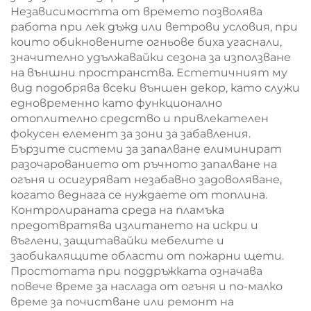
Независимостта от времето позволява
работа при лек дъжд или ветрови условия, при
които обикновените огньове биха угаснали,
значително удължавайки сезона за използване
на външни пространства. Естетичният му
вид подобрява всеки външен декор, като служи
едновременно като функционално
отоплително средство и привлекателен
фокусен елемент за зони за забавления.
Бързите системи за запалване елиминират
разочарованието от ръчното запалване на
огъня и осигуряват незабавно задоволяване,
когато веднага се нуждаете от топлина.
Контролираната среда на пламъка
предотвратява излитането на искри и
въглени, защитавайки мебелите и
заобикалящите области от пожарни щети.
Простотата при поддръжката означава
повече време за наслада от огъня и по-малко
време за почистване или ремонт на