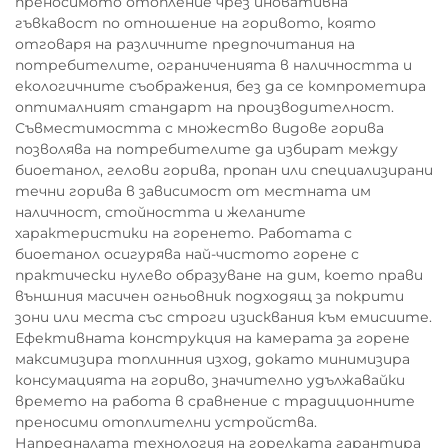
преносимото отопление чрез иновативна
гъвкавост по отношение на горивото, която
отговаря на различните предпочитания на
потребителите, ограниченията в наличността и
екологичните съображения, без да се компрометира
оптималният стандарт на производителност.
Съвместимостта с множество видове горива
позволява на потребителите да избират между
биоетанол, гелови горива, пропан или специализирани
течни горива в зависимост от местната им
наличност, стойността и желаните
характеристики на горенето. Работата с
биоетанол осигурява най-чистото горене с
практически нулево образуване на дим, което прави
външния масичен огньовник подходящ за покрити
зони или места със строги изисквания към емисиите.
Ефективната конструкция на камерата за горене
максимизира топлинния изход, докато минимизира
консумацията на гориво, значително удължавайки
времето на работа в сравнение с традиционните
преносими отоплителни устройства.
Напредналата технология на горелката гарантира