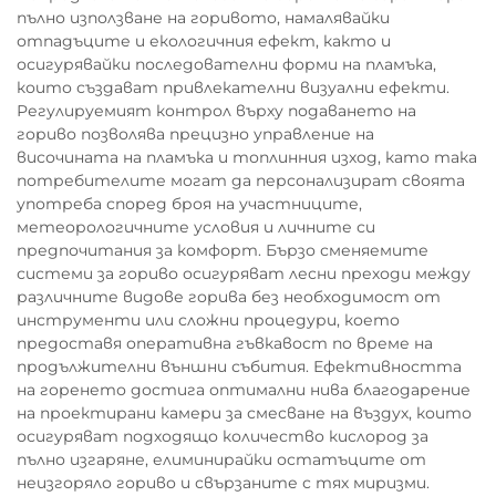
пълно използване на горивото, намалявайки
отпадъците и екологичния ефект, както и
осигурявайки последователни форми на пламъка,
които създават привлекателни визуални ефекти.
Регулируемият контрол върху подаването на
гориво позволява прецизно управление на
височината на пламъка и топлинния изход, като така
потребителите могат да персонализират своята
употреба според броя на участниците,
метеорологичните условия и личните си
предпочитания за комфорт. Бързо сменяемите
системи за гориво осигуряват лесни преходи между
различните видове горива без необходимост от
инструменти или сложни процедури, което
предоставя оперативна гъвкавост по време на
продължителни външни събития. Ефективността
на горенето достига оптимални нива благодарение
на проектирани камери за смесване на въздух, които
осигуряват подходящо количество кислород за
пълно изгаряне, елиминирайки остатъците от
неизгоряло гориво и свързаните с тях миризми.