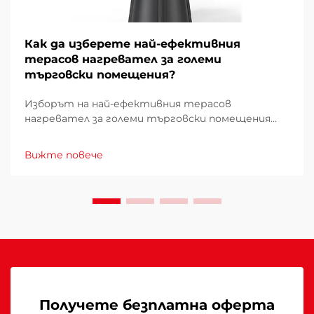
Как да изберете най-ефективния
терасов нагревател за големи
търговски помещения?
Изборът на най-ефективния терасов
нагревател за големи търговски помещения
изисква внимателно проучване на множество
фактори, които директно влияят върху
Вижте повече
експлоатационните разходи, удобството на
клиентите и енергийното потребление.
Погрешният избор може да доведе до
недостатъчно отопление...
Получете безплатна оферта