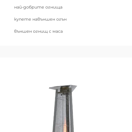
най-добрите огнища
купете навъншен огън
външен огнищ с маса