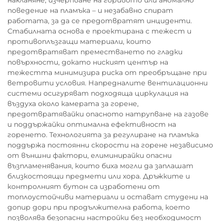
накланяне, изчерпване на горивото или аномално
поведение на пламъка – и незабавно спират
работата, за да се предотвратят инциденти.
Стабилната основа е проектирана с тежест и
противоплъзгащи материали, които
предотвратяват преместването по гладки
повърхности, докато ниският център на
тежестта минимизира риска от преобръщане при
ветровити условия. Напредналите вентилационни
системи осигуряват подходяща циркулация на
въздуха около камерата за горене,
предотвратявайки опасното натрупване на газове
и поддържайки оптимална ефективност на
горенето. Технологията за регулиране на пламъка
поддържа постоянни скорости на горене независимо
от външни фактори, елиминирайки опасни
възпламенявания, които биха могли да заплашат
близкостоящи предмети или хора. Дръжките и
контролният бутон са изработени от
топлоустойчиви материали и остават студени на
допир дори при продължителна работа, което
позволява безопасни настройки без необходимост