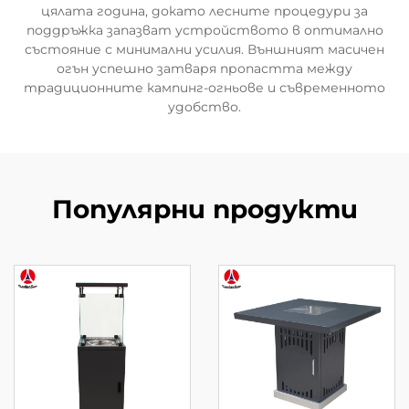
цялата година, докато лесните процедури за
поддръжка запазват устройството в оптимално
състояние с минимални усилия. Външният масичен
огън успешно затваря пропастта между
традиционните кампинг-огньове и съвременното
удобство.
Популярни продукти