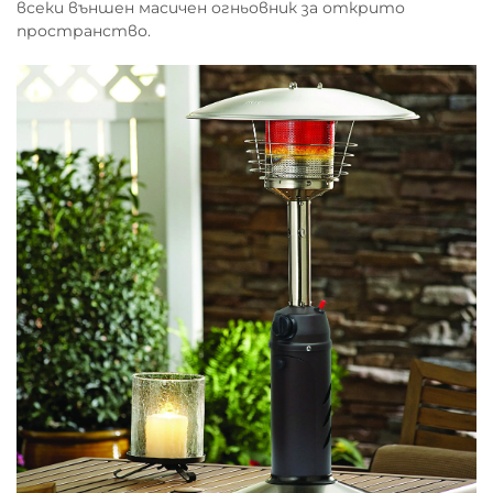
всеки външен масичен огньовник за открито
пространство.