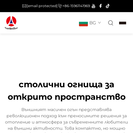
[email protected]
+86-15961141969
BG
столични огнища за
открито пространство
Външният масичен огън представлява
революционен подход към преносимите решения за
отопление и атмосфера за съвременните любители
на външни активности. Това компактно, но мощно