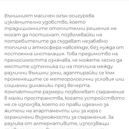
Външният масичен огън осигурява
изключително удобство, което
традиционните отоплителни решения не
могат да постигнат, позволявайки на
потребителите да създават незабавно
топлина и атмосфера навсякъде, без нужда от
постоянна инсталация. Това предимство на
преносимостта означава, че можете лесно да
местите източника си на топлина между
различни външни зони, адаптирайки се към
променящите се метеорологични условия или
социални динамики през вечерта.
Компактните размери позволяват съхранение
в малки пространства, когато устройството
не се използва, което го прави идеално за
жители на апартаменти или за хора с
ограничени възможности за съхранение. За
разлика от алтернативите, използващи