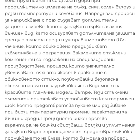
конструктивната си цялост дори при
продължително излагане на дъжд, сняг, солен въздух и
рязки температурни колебания. Напреднали процеси
за напръскване с прах създават допълнителни
защитни слоеве, които запазват първоначалния
външен вид, като осигуряват допълнителна защита
срещу околната среда и ултравиолетовото (UV)
лъчение, които обикновено предизвикват
избледняване и деградация. Закалените стъклени
компоненти са подложени на специализирани
производствени процеси, които значително
увеличават тяхната якост в сравнение с
обикновеното стъкло, позволявайки безопасна
експлоатация и осигурявайки ясна видимост на
красивите пламъчни модели вътре. Тези стъклени
елементи притежават устойчивост към термичен
шок, която предотвратява пукане или разбиване
при бързи температурни промени, характерни за
външни среди. Прецизното инженерство
гарантира, че всички свързващи връзки и уплътнения
запазват водонепроницаемост, предотвратявайки
проникването на влага, която би могла да повреди