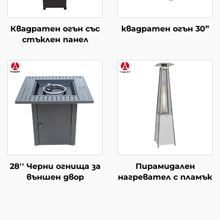
Квадратен огън със
квадратен огън 30”
стъклен панел
28'' Черни огнища за
Пирамидален
външен двор
нагревател с пламък