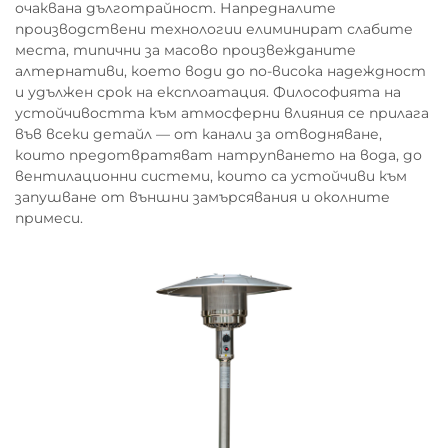
очаквана дълготрайност. Напредналите
производствени технологии елиминират слабите
места, типични за масово произвежданите
алтернативи, което води до по-висока надеждност
и удължен срок на експлоатация. Философията на
устойчивостта към атмосферни влияния се прилага
във всеки детайл — от канали за отводняване,
които предотвратяват натрупването на вода, до
вентилационни системи, които са устойчиви към
запушване от външни замърсявания и околните
примеси.