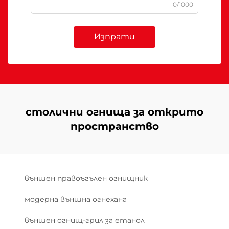
0/1000
Изпрати
столични огнища за открито
пространство
външен правоъгълен огнищник
модерна външна огнехана
външен огнищ-грил за етанол