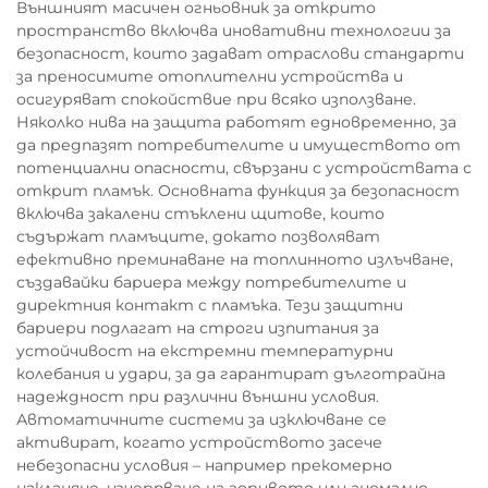
Външният масичен огньовник за открито
пространство включва иновативни технологии за
безопасност, които задават отраслови стандарти
за преносимите отоплителни устройства и
осигуряват спокойствие при всяко използване.
Няколко нива на защита работят едновременно, за
да предпазят потребителите и имуществото от
потенциални опасности, свързани с устройствата с
открит пламък. Основната функция за безопасност
включва закалени стъклени щитове, които
съдържат пламъците, докато позволяват
ефективно преминаване на топлинното излъчване,
създавайки бариера между потребителите и
директния контакт с пламъка. Тези защитни
бариери подлагат на строги изпитания за
устойчивост на екстремни температурни
колебания и удари, за да гарантират дълготрайна
надеждност при различни външни условия.
Автоматичните системи за изключване се
активират, когато устройството засече
небезопасни условия – например прекомерно