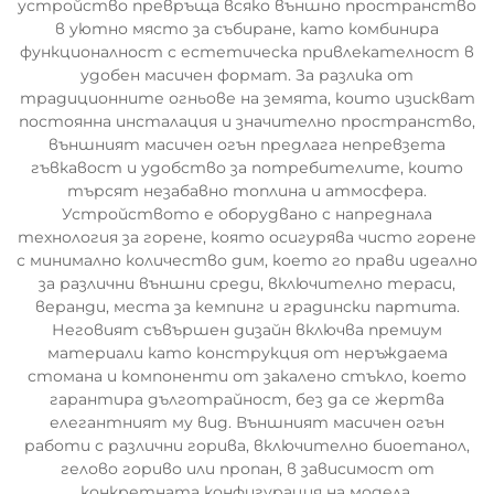
устройство превръща всяко външно пространство
в уютно място за събиране, като комбинира
функционалност с естетическа привлекателност в
удобен масичен формат. За разлика от
традиционните огньове на земята, които изискват
постоянна инсталация и значително пространство,
външният масичен огън предлага непревзета
гъвкавост и удобство за потребителите, които
търсят незабавно топлина и атмосфера.
Устройството е оборудвано с напреднала
технология за горене, която осигурява чисто горене
с минимално количество дим, което го прави идеално
за различни външни среди, включително тераси,
веранди, места за кемпинг и градински партита.
Неговият съвършен дизайн включва премиум
материали като конструкция от неръждаема
стомана и компоненти от закалено стъкло, което
гарантира дълготрайност, без да се жертва
елегантният му вид. Външният масичен огън
работи с различни горива, включително биоетанол,
гелово гориво или пропан, в зависимост от
конкретната конфигурация на модела.