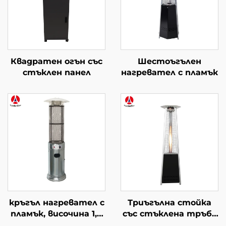
Квадратен огън със
Шестоъгълен
стъклен панел
нагревател с пламък
кръгъл нагревател с
Триъгълна стойка
пламък, височина 1,8
със стъклена тръба
m
нагревател