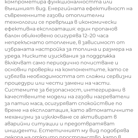
компрометира функционалността или
външният вид. Енергийната ефективност на
съвременните газови отоплителни
технологии се превръща в икономически
ефективна експлоатация: един пропанов
балон обикновено осигурява 12–20 часа
непрекъснато отопление, в зависимост от
избраната настройка за топлина и размера на
уреда. Ниските изисквания за поддръжка
включват само периодично почистване и
основни проверки на компонентите, като се
избягва необходимостта от сложни сервизни
процедури или чести замени на части.
Системите за безопасност, интегрирани в
качествените модели на газови нагреватели
за патио маса, осигуряват спокойствие по
време на експлоатация, като автоматичните
механизми за изключване се активират в
аварийни ситуации и предотвратяват
инциденти. Естетичният му вид подобрява
декора на открито пространство, като в