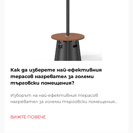
Как да изберете най-ефективния
терасов нагревател за големи
търговски помещения?
Изборът на най-ефективния терасов
нагревател за големи търговски помещения
изисква внимателно проучване на множество
фактори, които директно влияят върху
ВИЖТЕ ПОВЕЧЕ
експлоатационните разходи, удобството на
клиентите и енергийното потребление.
Погрешният избор може да доведе до