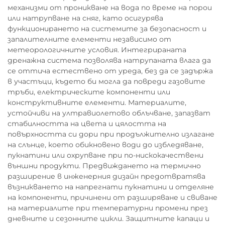
механизми от проникване на вода по време на порои
или натрупване на сняг, като осигурява
функционирането на системите за безопасност и
запалителните елементи независимо от
метеорологичните условия. Интегрираната
дренажна система позволява натрупаната влага да
се оттича естествено от уреда, без да се задържа
в участъци, където би могла да повреди газовите
тръби, електрическите компоненти или
конструктивните елементи. Материалите,
устойчиви на ултравиолетово облъчване, запазват
стабилността на цвета и цялостта на
повърхността си дори при продължително излагане
на слънце, което обикновено води до избледяване,
пукнатини или охрупване при по-нискокачествени
външни продукти. Предвиждането на термично
разширение в инженерния дизайн предотвратява
възникването на напрегнати пукнатини и отделяне
на компоненти, причинени от разширяване и свиване
на материалите при температурни промени през
дневните и сезонните цикли. Защитните капаци и