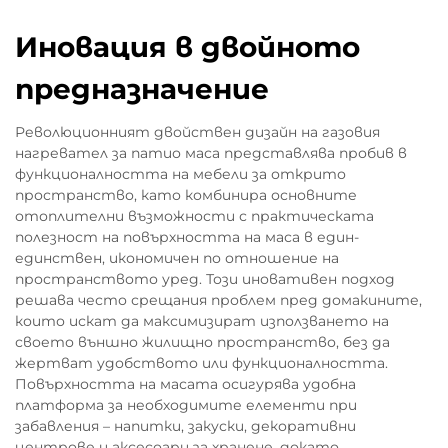
Иновация в двойното
предназначение
Революционният двойствен дизайн на газовия
нагревател за патио маса представлява пробив в
функционалността на мебели за открито
пространство, като комбинира основните
отоплителни възможности с практическата
полезност на повърхността на маса в един-
единствен, икономичен по отношение на
пространството уред. Този иновативен подход
решава често срещания проблем пред домакините,
които искат да максимизират използването на
своето външно жилищно пространство, без да
жертват удобството или функционалността.
Повърхността на масата осигурява удобна
платформа за необходимите елементи при
забавления – напитки, закуски, декоративни
центрове и аксесоари за хранене, докато