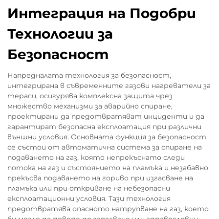
Интеграция на Подобри
Технологии за
Безопасност
Напредналата технология за безопасност,
интегрирана в съвременните газови нагреватели за
тераси, осигурява комплексна защита чрез
множество механизми за аварийно спиране,
проектирани да предотвратяват инциденти и да
гарантират безопасна експлоатация при различни
външни условия. Основната функция за безопасност
се състои от автоматична система за спиране на
подаването на газ, която непрекъснато следи
потока на газ и състоянието на пламъка и незабавно
прекъсва подаването на гориво при изгасване на
пламъка или при откриване на небезопасни
експлоатационни условия. Тази технология
предотвратява опасното натрупване на газ, което
би могло да доведе до запалване или здравословни