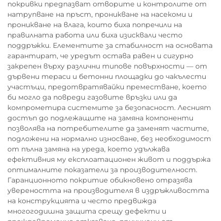
покривки предпазват отворите и контролите от
натрупване на пръст, проникване на насекоми и
проникване на влага, които биха попречили на
правилната работа или биха изисквали често
поддръжки. Елементите за стабилност на основата
гарантират, че уредът остава равен и сигурно
закрепен върху различни типове повърхности — от
дървени тераси и бетонни площадки до чакълести
участъци, предотвратявайки преместване, което
би могло да повреди газовите връзки или да
компрометира системите за безопасност. Лесният
достъп до подлежащите на замяна компоненти
позволява на потребителите да заменят частите,
подложени на нормално износване, без необходимост
от пълна замяна на уреда, което удължава
ефективния му експлоатационен живот и поддържа
оптималните показатели за производителност.
Гаранционното покритие обикновено отразява
увереността на производителя в издръжливостта
на конструкцията и често предвижда
многогодишна защита срещу дефекти и