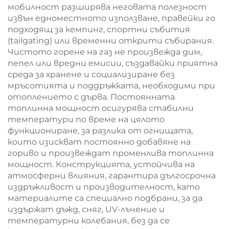
мобилност разширява неговата полезност
извън едноместното използване, правейки го
подходящ за кемпинг, спортни събития
(tailgating) или временни открити събирания.
Чистото горене на газ не произвежда дим,
пепел или вредни емисии, създавайки приятна
среда за хранене и социализиране без
мръсотията и поддръжката, необходими при
отоплението с дърва. Постоянната
топлинна мощност осигурява стабилни
температури по време на цялото
функциониране, за разлика от огнищата,
които изискват постоянно добавяне на
гориво и произвеждат променлива топлинна
мощност. Конструкцията, устойчива на
атмосферни влияния, гарантира дългосрочна
издръжливост и производителност, като
материалите са специално подбрани, за да
издържат дъжд, сняг, UV-лъчение и
температурни колебания, без да се