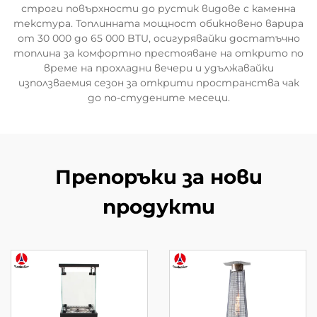
строги повърхности до рустик видове с каменна
текстура. Топлинната мощност обикновено варира
от 30 000 до 65 000 BTU, осигурявайки достатъчно
топлина за комфортно престояване на открито по
време на прохладни вечери и удължавайки
използваемия сезон за открити пространства чак
до по-студените месеци.
Препоръки за нови
продукти