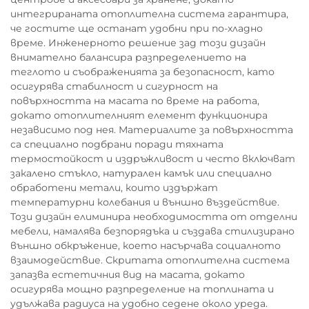
интегрираната отоплителна система гарантира,
че гостите ще останат удобни при по-хладно
време. Инженерното решение зад този дизайн
внимателно балансира разпределението на
теглото и съображенията за безопасност, като
осигурява стабилност и сигурност на
повърхността на масата по време на работа,
докато отоплителният елемент функционира
независимо под нея. Материалите за повърхността
са специално подбрани поради тяхната
термостойкост и издръжливост и често включват
закалено стъкло, натурален камък или специално
обработени метали, които издържат
температурни колебания и външно въздействие.
Този дизайн елиминира необходимостта от отделни
мебели, намалява безпорядъка и създава стилизирано
външно обкръжение, което насърчава социалното
взаимодействие. Скритата отоплителна система
запазва естетичния вид на масата, докато
осигурява мощно разпределение на топлината и
удължава радиуса на удобно седене около уреда.