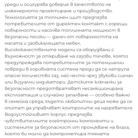
уреди и осигурява доверие в качеството на
инженерното проектиране и производство.
Технологията за топлинен щит предпазва
потребителите от директен контакт с горещи
повърхности и насочва топлинната мощност в
безопасни посоки — далеч от повърхността на
масата и заобикалящата мебел.
Висококачествените модели са оборудвани с
възможност за откриване на газови течове, която
предупреждава потребителите за потенциални
повреди в горивната система преди да се натрупа
опасно количество газ, най-често чрез звукови сигнал
или визуални индикатори. Детските ключалки за
безопасност предотвратяват несанкционирана
експлоатация и случайно запалване — особено важно
в семейна среда, където любопитни деца може да се
опитат да управляват контролите на нагревателя.
Водоустойчивият корпус предпазва
чувствителните електронни компоненти и
системите за безопасност от проникване на влага,
което би могло да компрометира тяхната