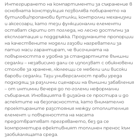
Интегрирането на компартименти за съхранение в
основната конструкция позволява побирането на
бутилови/пропанови бутилки, контролни механизми
и аксесоари, като тези функционални елементи
остават скрити от погледа, но лесно достъпни за
експлоатация и поддръжка. Продуманите пропорции
на качествените модели газови нагреватели за
патио маси гарантират, че височината на
повърхността е удобна за стандартните външни
седалки – независимо дали се използват с обикновени
столове за хранене, люлеещи се мебели или високи
барови седалки. Тази универсалност прави уреда
подходящ за различни сценарии на външни забавления
– от интимни вечеря до по-големи неформални
събирания. Иновацията в дизайна се простира и до
аспектите на безопасността, като внимателно
проектираните разстояния между отоплителния
елемент и повърхността на масата
предотвратяват прегряването, без да се
компрометира ефективният топлинен пренос към
заобикалящата среда.