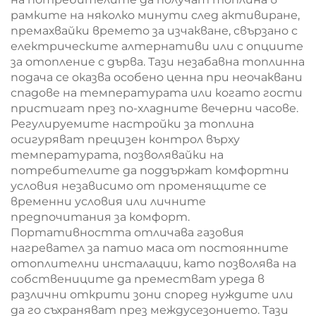
рамките на няколко минути след активиране,
премахвайки времето за изчакване, свързано с
електрическите алтернативи или с опциите
за отопление с дърва. Тази незабавна топлинна
подача се оказва особено ценна при неочаквани
спадове на температурата или когато гости
пристигат през по-хладните вечерни часове.
Регулируемите настройки за топлина
осигуряват прецизен контрол върху
температурата, позволявайки на
потребителите да поддържат комфортни
условия независимо от променящите се
временни условия или личните
предпочитания за комфорт.
Портативността отличава газовия
нагревател за патио маса от постоянните
отоплителни инсталации, като позволява на
собствениците да преместват уреда в
различни открити зони според нуждите или
да го съхраняват през междусезонието. Тази