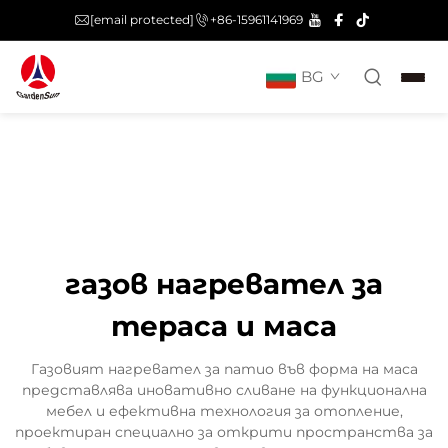
[email protected]
+86-15961141969
BG
газов нагревател за
тераса и маса
Газовият нагревател за патио във форма на маса
представлява иновативно сливане на функционална
мебел и ефективна технология за отопление,
проектиран специално за открити пространства за