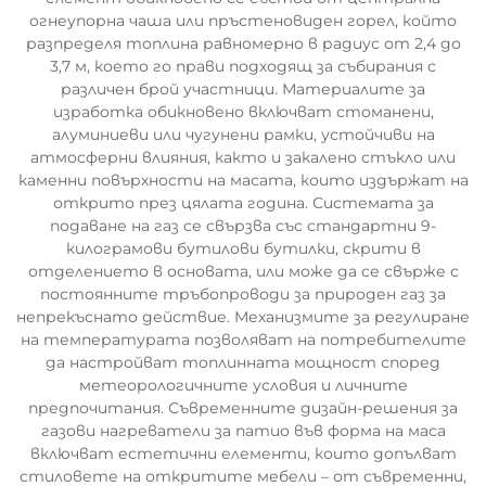
огнеупорна чаша или пръстеновиден горел, който
разпределя топлина равномерно в радиус от 2,4 до
3,7 м, което го прави подходящ за събирания с
различен брой участници. Материалите за
изработка обикновено включват стоманени,
алуминиеви или чугунени рамки, устойчиви на
атмосферни влияния, както и закалено стъкло или
каменни повърхности на масата, които издържат на
открито през цялата година. Системата за
подаване на газ се свързва със стандартни 9-
килограмови бутилови бутилки, скрити в
отделението в основата, или може да се свърже с
постоянните тръбопроводи за природен газ за
непрекъснато действие. Механизмите за регулиране
на температурата позволяват на потребителите
да настройват топлинната мощност според
метеорологичните условия и личните
предпочитания. Съвременните дизайн-решения за
газови нагреватели за патио във форма на маса
включват естетични елементи, които допълват
стиловете на откритите мебели – от съвременни,