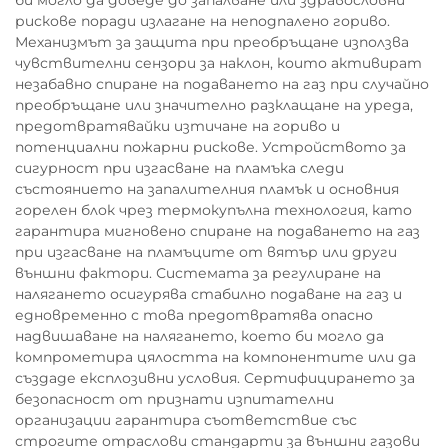
рискове поради излагане на неподпалено гориво.
Механизмът за защита при преобръщане използва
чувствителни сензори за наклон, които активират
незабавно спиране на подаването на газ при случайно
преобръщане или значително разклащане на уреда,
предотвратявайки изтичане на гориво и
потенциални пожарни рискове. Устройството за
сигурност при изгасване на пламъка следи
състоянието на запалителния пламък и основния
горелен блок чрез термокупълна технология, като
гарантира мигновено спиране на подаването на газ
при изгасване на пламъците от вятър или други
външни фактори. Системата за регулиране на
налягането осигурява стабилно подаване на газ и
едновременно с това предотвратява опасно
надвишаване на налягането, което би могло да
компрометира цялостта на компонентите или да
създаде експлозивни условия. Сертифицирането за
безопасност от признати изпитателни
организации гарантира съответствие със
строгите отраслови стандарти за външни газови