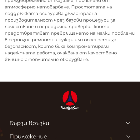
преждевременно отказване, причинени от
атмосферно натоварване. Простотата на
поддръжката осигурява дълготрайна
производителност чрез базови процедури за
почистване и периодични проверки, които
предотвратяват превръщането на малки проблеми
в сериозни ремонтни нужди или опасности за
безопасност, които биха компрометирали
надеждната работа, очаквана от качествено
външно отоплително оборудване.
Бързи връзки
ПРОДУКТИ
Приложение