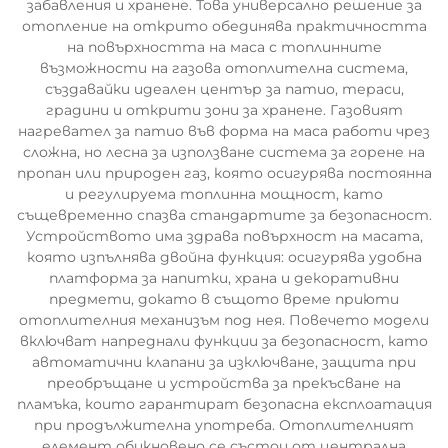
забавления и хранене. Това универсално решение за
отопление на открито обединява практичността
на повърхността на маса с топлинните
възможности на газова отоплителна система,
създавайки идеален център за патио, тераси,
градини и открити зони за хранене. Газовият
нагревател за патио във форма на маса работи чрез
сложна, но лесна за използване система за горене на
пропан или природен газ, която осигурява постоянна
и регулируема топлинна мощност, като
същевременно спазва стандартите за безопасност.
Устройството има здрава повърхност на масата,
която изпълнява двойна функция: осигурява удобна
платформа за напитки, храна и декоративни
предмети, докато в същото време приюти
отоплителния механизъм под нея. Повечето модели
включват напреднали функции за безопасност, като
автоматични клапани за изключване, защита при
преобръщане и устройства за прекъсване на
пламъка, които гарантират безопасна експлоатация
при продължителна употреба. Отоплителният
елемент обикновено се състои от централна