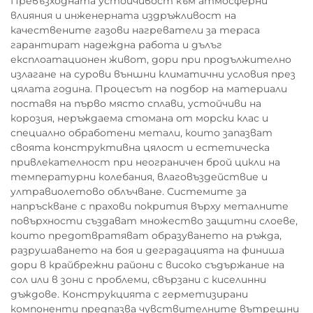
Превъзходната устойчивост към атмосферни
влияния и инженерната издръжливост на
качествените газови нагреватели за тераса
гарантират надеждна работа и дълъг
експлоатационен живот, дори при продължително
излагане на сурови външни климатични условия през
цялата година. Процесът на подбор на материали
поставя на първо място сплави, устойчиви на
корозия, неръждаема стомана от морски клас и
специално обработени метали, които запазват
своята конструктивна цялост и естетическа
привлекателност при неограничен брой цикли на
температурни колебания, влаговъздействие и
ултравиолетово облъчване. Системите за
напръскване с прахови покрития върху металните
повърхности създават множество защитни слоеве,
които предотвратяват образуването на ръжда,
разрушаването на боя и деградацията на финиша
дори в крайбрежни райони с високо съдържание на
сол или в зони с проблеми, свързани с киселинни
дъждове. Конструкцията с герметизирани
компоненти предпазва чувствителните вътрешни