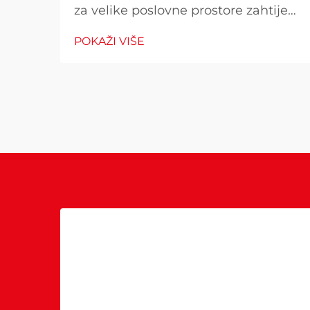
za velike poslovne prostore zahtijeva
pažljivo razmatranje više čimbenika
POKAŽI VIŠE
koji izravno utječu na operativne
troškove, udobnost kupaca i
potrošnju energije. Pogrešan izbor
može rezultirati neadekvatnom
toplinom...