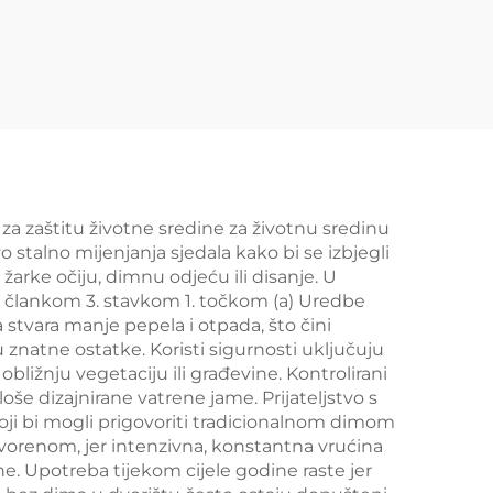
 za zaštitu životne sredine za životnu sredinu
 stalno mijenjanja sjedala kako bi se izbjegli
žarke očiju, dimnu odjeću ili disanje. U
 s člankom 3. stavkom 1. točkom (a) Uredbe
a stvara manje pepela i otpada, što čini
 znatne ostatke. Koristi sigurnosti uključuju
 obližnju vegetaciju ili građevine. Kontrolirani
še dizajnirane vatrene jame. Prijateljstvo s
ji bi mogli prigovoriti tradicionalnom dimom
vorenom, jer intenzivna, konstantna vrućina
ne. Upotreba tijekom cijele godine raste jer