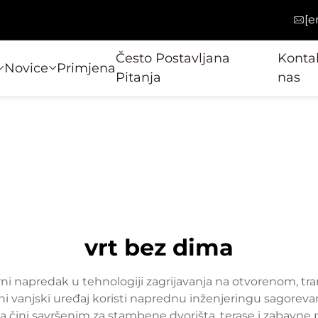
[e
Često Postavljana
Kontak
Novice
Primjena
Pitanja
nas
vrt bez dima
ni napredak u tehnologiji zagrijavanja na otvorenom, tran
tivni vanjski uređaj koristi naprednu inženjeringu sagoreva
 čini savršenim za stambene dvorišta, terase i zabavne 