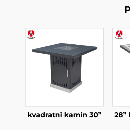
P
kvadratni kamin 30”
28” 