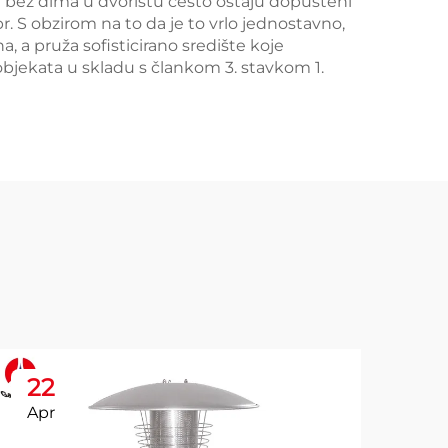
 bez dima u dvorištu često ostaju dopušteni
r. S obzirom na to da je to vrlo jednostavno,
, a pruža sofisticirano središte koje
objekata u skladu s člankom 3. stavkom 1.
22
2
Apr
Ap