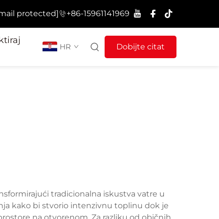
mail protected]
+86-15961141969
tiraj
HR
Dobijte citat
sformirajući tradicionalna iskustva vatre u
nja kako bi stvorio intenzivnu toplinu dok je
prostore na otvorenom. Za razliku od običnih