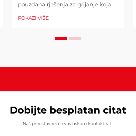
pouzdana rješenja za grijanje koja
kombiniraju učinkovitost i
POKAŽI VIŠE
beskompromisne sigurnosne
standarde. Kada birate grejač za vaš
vanjski prostor, razumijevanje zašto
napredne sigurnosne funkcije i
materijal visoke performanse
postaju...
Dobijte besplatan citat
Naš predstavnik će vas uskoro kontaktirati.