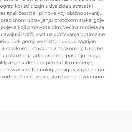
rad koristi dizajn s dva zida s strateški
 spali čestice i plinove koji obično stvaraju
na preciznom upravljanju protokom zraka, gdje
 spojeve koji proizvode dim. Većina modela za
ravajući izdržljivost uz održavanje optimalne
ivo, dok gornji ventilatori uvode zagrijan
m 3. stavkom 1. stavkom 2. točkom (a) Uredbe
adska okruženja gdje propisi o pušenju mogu
kljive posude za pepeo za lako čišćenje,
slone za iskre. Tehnologija osigurava potpunu
izvodnje, čineći svako iskustvo na otvorenom