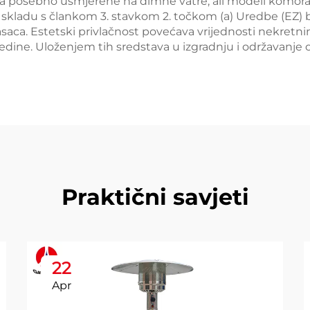
a posebno usmjerene na dimne vatre, ali modeli komora
U skladu s člankom 3. stavkom 2. točkom (a) Uredbe (EZ) b
asaca. Estetski privlačnost povećava vrijednosti nekretnina
dine. Uloženjem tih sredstava u izgradnju i održavanje 
Praktični savjeti
22
Apr