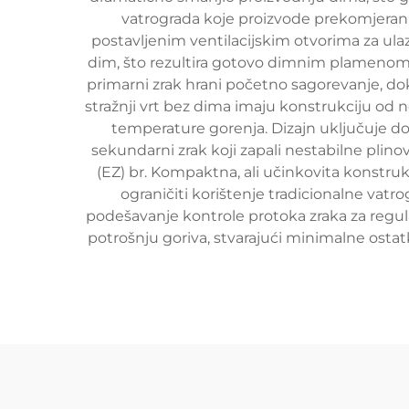
vatrograda koje proizvode prekomjeran di
postavljenim ventilacijskim otvorima za ulaz
dim, što rezultira gotovo dimnim plamenom ko
primarni zrak hrani početno sagorevanje, dok
stražnji vrt bez dima imaju konstrukciju od 
temperature gorenja. Dizajn uključuje don
sekundarni zrak koji zapali nestabilne plin
(EZ) br. Kompaktna, ali učinkovita konstru
ograničiti korištenje tradicionalne vat
podešavanje kontrole protoka zraka za regula
potrošnju goriva, stvarajući minimalne osta