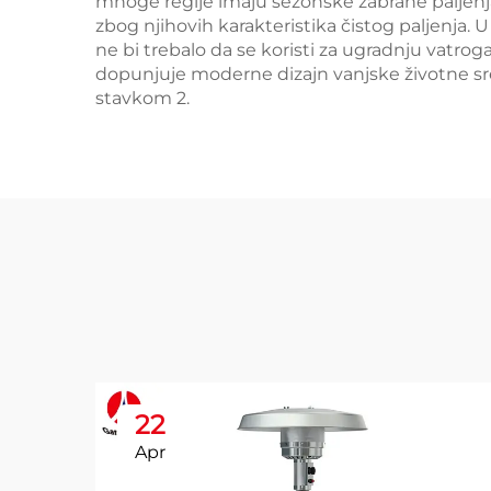
mnoge regije imaju sezonske zabrane paljenj
zbog njihovih karakteristika čistog paljenja. 
ne bi trebalo da se koristi za ugradnju vatrog
dopunjuje moderne dizajn vanjske životne sre
stavkom 2.
22
Apr