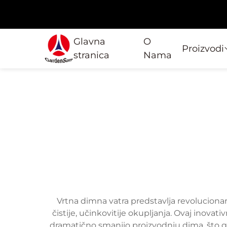
Glavna
O
Proizvodi
stranica
Nama
Vrtna dimna vatra predstavlja revolucionar
čistije, učinkovitije okupljanja. Ovaj inova
dramatično smanjio proizvodnju dima, što ga