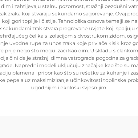
m i zahtijevaju stalnu pozornost, stražnji bezdušni vatrog
ak zraka koji stvaraju sekundarno sagorevanje. Ovaj proces
ji gori toplije i čistije. Tehnološka osnova temelji se 
 sekundarni zrak stvara pregrevane uvjete koji spaljuju
nehrđajućeg čelika s izolacijom s dvostrukom zidom, osigu
je uvodne rupe za unos zraka koje privlače kisik kroz gor
ove prije nego što mogu izaći kao dim. U skladu s članko
kcija čini da je stražnji dimna vatrograda pogodna za gr
rograde. Napredni modeli uključuju značajke kao što su ma
ciju plamena i pribor kao što su rešetke za kuhanje i za
tke pepela uz maksimiziranje učinkovitosti toplinske pro
ugodnijim i ekološki svjesnijim.