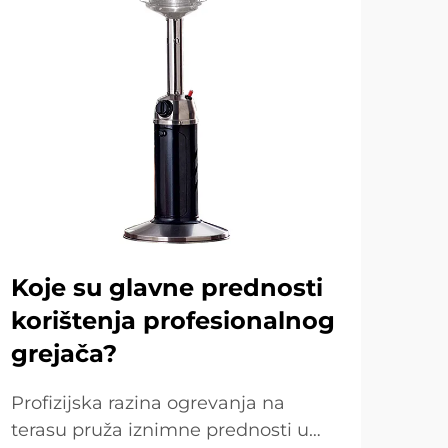
Koje su glavne prednosti
Ko
korištenja profesionalnog
od
grejača?
gr
Profizijska razina ogrevanja na
Za o
terasu pruža iznimne prednosti u
dvor