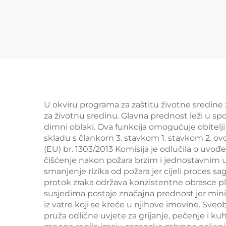
U okviru programa za zaštitu životne sredine 
za životnu sredinu. Glavna prednost leži u spo
dimni oblaki. Ova funkcija omogućuje obitelji 
skladu s člankom 3. stavkom 1. stavkom 2. ov
(EU) br. 1303/2013 Komisija je odlučila o uvođe
čišćenje nakon požara brzim i jednostavnim u 
smanjenje rizika od požara jer cijeli proces sag
protok zraka održava konzistentne obrasce plam
susjedima postaje značajna prednost jer min
iz vatre koji se kreće u njihove imovine. Sv
pruža odlične uvjete za grijanje, pečenje i k