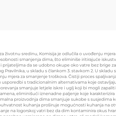
za životnu sredinu, Komisija je odlučila o uvođenju mjera
sobnosti smanjenja dima, što eliminiše iritirajuće iskustvo
i prijateljima da se udobno okupe oko vatre bez brige za 
og Pravilnika, u skladu s člankom 3. stavkom 2. U skladu
nju mjera za smanjenje troškova. Čistiji proces spaljivanj
usporedbi s tradicionalnim alternativama koje ostavljaju
orevanja smanjuje letjele iskre i uglj koji bi mogli zapaliti
ena, eliminišući iznenadne paljenje koje karakterizira lo
imalna proizvodnja dima smanjuje sukobe s susjedima ko
eobuhvatnost kuhanja proširuje mogućnosti kuhanja na ot
uhanje na logorskoj vatri bez da dim kontaminira okus hra