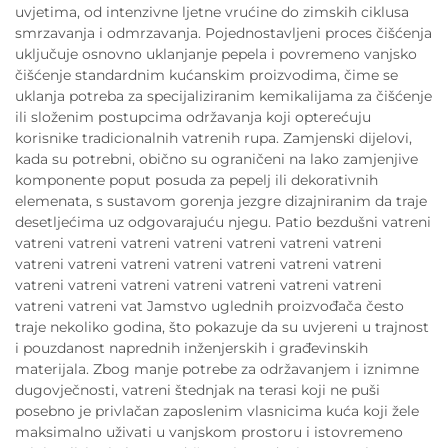
uvjetima, od intenzivne ljetne vrućine do zimskih ciklusa
smrzavanja i odmrzavanja. Pojednostavljeni proces čišćenja
uključuje osnovno uklanjanje pepela i povremeno vanjsko
čišćenje standardnim kućanskim proizvodima, čime se
uklanja potreba za specijaliziranim kemikalijama za čišćenje
ili složenim postupcima održavanja koji opterećuju
korisnike tradicionalnih vatrenih rupa. Zamjenski dijelovi,
kada su potrebni, obično su ograničeni na lako zamjenjive
komponente poput posuda za pepelj ili dekorativnih
elemenata, s sustavom gorenja jezgre dizajniranim da traje
desetljećima uz odgovarajuću njegu. Patio bezdušni vatreni
vatreni vatreni vatreni vatreni vatreni vatreni vatreni
vatreni vatreni vatreni vatreni vatreni vatreni vatreni
vatreni vatreni vatreni vatreni vatreni vatreni vatreni
vatreni vatreni vat Jamstvo uglednih proizvođača često
traje nekoliko godina, što pokazuje da su uvjereni u trajnost
i pouzdanost naprednih inženjerskih i građevinskih
materijala. Zbog manje potrebe za održavanjem i iznimne
dugovječnosti, vatreni štednjak na terasi koji ne puši
posebno je privlačan zaposlenim vlasnicima kuća koji žele
maksimalno uživati u vanjskom prostoru i istovremeno