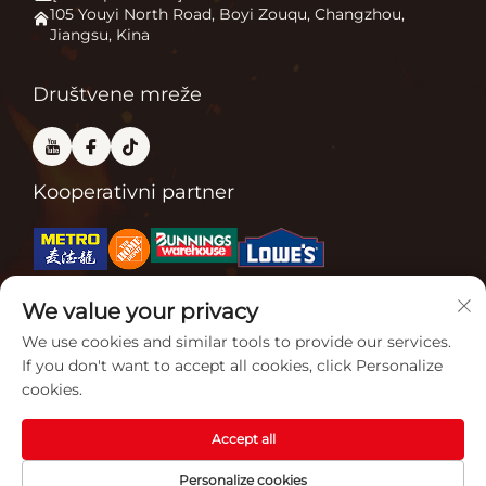
Kamin na otvorenom
Primjena
105 Youyi North Road, Boyi Zouqu, Changzhou,
Jiangsu, Kina
Peć za pizzu
Često Postavljana Pitanja
Ostalo
Kontaktiraj nas
Društvene mreže
Kooperativni partner
We value your privacy
Povezane certifikacije
We use cookies and similar tools to provide our services.
If you don't want to accept all cookies, click Personalize
cookies.
Accept all
Copyright © 2026 Jiangsu Gardensun Furnace Co., Ltd. Sva prava su
Personalize cookies
rezervirana. -
Politika privatnosti