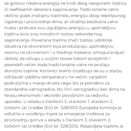
se gotovo nikakva energija ne troši zbog neogorelih čestica
ili neefikasnih obrazaca sagorevanja. Tradicionalne vatre
obično gube značajnu toplinsku energiju zbog nepotpunog
izgaranja i proizvodnje dima, ali stražnja bezdušna vatra
hvata i pretvara ovu izgubljenu energiju u upotrebljivu
toplinu kroz svoj inovativni sustav sekundarnog
sagorevanja. Povećana toplina znači toplije, udobnije
iskustva na otvorenom koja produžavaju upotrebljivu
sezonu na otvorenom i u hladnije mjesece, omogućavajući
obitelji da uživaju u svojim terase tokom proljetnih i
jesenskih večeri kada tradicionalne vatre ne pružaju
dovoljno topline. Korisnici stalno izvješćuju da su u stanju
održavati udobnu temperaturu na većim vanjskim
područjima s manje drveta nego što je potrebno za
standardne vatrogradice, što čini vatrogradicu bez dima na
terasu ekonomski i ekološki povoljnom za redovitu
uporabu. U skladu s člankom 3. stavkom 1. stavkom 2.
točkom (a) Uredbe (EU) br. 528/2012 Europska komisija je
odlučila o uvođenju mjera za smanjenje troškova za
proizvodnju goriva u skladu s člankom 3. stavkom 2.
točkom (a) Uredbe (EU) br. 528/2012. Raspodjela toplote je