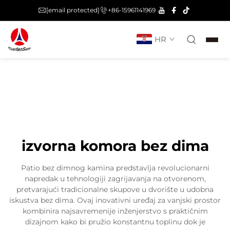
[email protected]
+86-15961141969
HR
izvorna komora bez dima
Patio bez dimnog kamina predstavlja revolucionarni
napredak u tehnologiji zagrijavanja na otvorenom,
pretvarajući tradicionalne skupove u dvorište u udobna
iskustva bez dima. Ovaj inovativni uređaj za vanjski prostor
kombinira najsavremenije inženjerstvo s praktičnim
dizajnom kako bi pružio konstantnu toplinu dok je