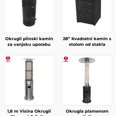
Okrugli plinski kamin
28” Kvadratni kamin s
za vanjsku uporabu
stolom od stakla
1,8 m Visina Okrugli
Okrugla plamenom