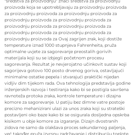
"sredstva za proizvodnju" znači sredstva za proizvodnju
proizvoda koja se upotrebljavaju za proizvodnju proizvoda
za proizvodnju proizvoda za proizvodnju proizvoda za
proizvodnju proizvoda za proizvodnju proizvoda za
proizvodnju proizvoda za proizvodnju proizvoda za
proizvodnju proizvoda za proizvodnju proizvoda za
proizvodnju proizvoda za Ovaj zagrijen zrak, koji dostiže
temperature iznad 1000 stupnjeva Fahrenheita, pruža
optimalne uvjete za sagorevanje preostalih gorivih
materijala koji su se izbjegli početnom procesu
sagorevanja. Rezultat je nevjerojatno učinkovit sustav koji
sagorijeva gotovo 100 posto drvenog goriva, ostavljajući
minimalne ostatke pepela i stvarajući praktički nijedan
vidljiv dim tijekom rada. Ova tehnologija predstavlja godine
inženjerskih razvoja i testiranja kako bi se postigla savršena
ravnoteža protoka zraka, kontrole temperature i dizajna
komore za sagorevanje. U patiju bez dimne vatre postoje
precizno mehanizirani ulazi za unos zraka koji su strateški
postavljeni oko baze kako bi se osigurala dosljedna opskrba
kisikom u obje komore za izgaranje. Dizajn dvostranih
zidova ne samo da olakšava proces sekundarnog paljenja,
već također pruža izvrsnu zadržavanje i distribuciju toplote,