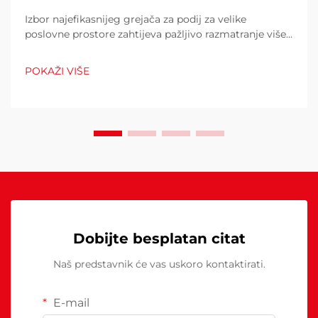
Izbor najefikasnijeg grejača za podij za velike
poslovne prostore zahtijeva pažljivo razmatranje više
čimbenika koji izravno utječu na operativne troškove,
udobnost kupaca i potrošnju energije. Pogrešan izbor
POKAŽI VIŠE
može rezultirati neadekvatnom toplinom...
Dobijte besplatan citat
Naš predstavnik će vas uskoro kontaktirati.
E-mail