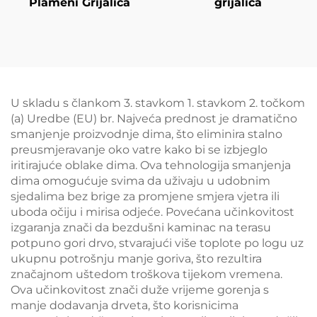
Plameni Grijalica
grijalica
U skladu s člankom 3. stavkom 1. stavkom 2. točkom
(a) Uredbe (EU) br. Najveća prednost je dramatično
smanjenje proizvodnje dima, što eliminira stalno
preusmjeravanje oko vatre kako bi se izbjeglo
iritirajuće oblake dima. Ova tehnologija smanjenja
dima omogućuje svima da uživaju u udobnim
sjedalima bez brige za promjene smjera vjetra ili
uboda očiju i mirisa odjeće. Povećana učinkovitost
izgaranja znači da bezdušni kaminac na terasu
potpuno gori drvo, stvarajući više toplote po logu uz
ukupnu potrošnju manje goriva, što rezultira
značajnom uštedom troškova tijekom vremena.
Ova učinkovitost znači duže vrijeme gorenja s
manje dodavanja drveta, što korisnicima