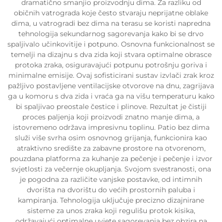
dramatično smanjio proizvodnju dima. Za razliku od
običnih vatrograda koje često stvaraju neprijatne oblake
dima, u vatrogradi bez dima na terasu se koristi napredna
tehnologija sekundarnog sagorevanja kako bi se drvo
spaljivalo učinkovitije i potpuno. Osnovna funkcionalnost se
temelji na dizajnu s dva zida koji stvara optimalne obrasce
protoka zraka, osiguravajući potpunu potrošnju goriva i
minimalne emisije. Ovaj sofisticirani sustav izvlači zrak kroz
pažljivo postavljene ventilacijske otvorove na dnu, zagrijava
ga u komoru s dva zida i vraća ga na višu temperaturu kako
bi spaljivao preostale čestice i plinove. Rezultat je čistiji
proces paljenja koji proizvodi znatno manje dima, a
istovremeno održava impresivnu toplinu. Patio bez dima
služi više svrha osim osnovnog grijanja, funkcionira kao
atraktivno središte za zabavne prostore na otvorenom,
pouzdana platforma za kuhanje za pečenje i pečenje i izvor
svjetlosti za večernje okupljanja. Svojom svestranosti, ona
je pogodna za različite vanjske postavke, od intimnih
dvorišta na dvorištu do većih prostornih paluba i
kampiranja. Tehnologija uključuje precizno dizajnirane
sisteme za unos zraka koji regulišu protok kisika,
održavajući optimalne uvjete sagorevanja bez obzira na