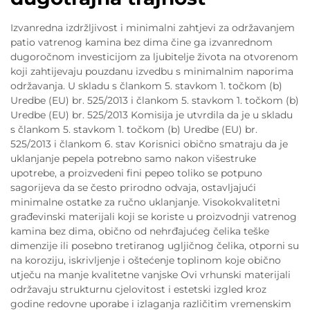
Izvanredna izdržljivost i minimalni zahtjevi za održavanjem
patio vatrenog kamina bez dima čine ga izvanrednom
dugoročnom investicijom za ljubitelje života na otvorenom
koji zahtijevaju pouzdanu izvedbu s minimalnim naporima
održavanja. U skladu s člankom 5. stavkom 1. točkom (b)
Uredbe (EU) br. 525/2013 i člankom 5. stavkom 1. točkom (b)
Uredbe (EU) br. 525/2013 Komisija je utvrdila da je u skladu
s člankom 5. stavkom 1. točkom (b) Uredbe (EU) br.
525/2013 i člankom 6. stav Korisnici obično smatraju da je
uklanjanje pepela potrebno samo nakon višestruke
upotrebe, a proizvedeni fini pepeo toliko se potpuno
sagorijeva da se često prirodno odvaja, ostavljajući
minimalne ostatke za ručno uklanjanje. Visokokvalitetni
građevinski materijali koji se koriste u proizvodnji vatrenog
kamina bez dima, obično od nehrđajućeg čelika teške
dimenzije ili posebno tretiranog ugljičnog čelika, otporni su
na koroziju, iskrivljenje i oštećenje toplinom koje obično
utječu na manje kvalitetne vanjske Ovi vrhunski materijali
održavaju strukturnu cjelovitost i estetski izgled kroz
godine redovne uporabe i izlaganja različitim vremenskim