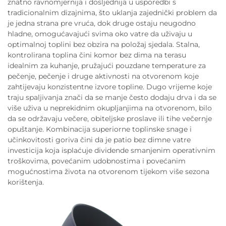
znatno ravnomjernija i dosljednija u usporedbi s
tradicionalnim dizajnima, što uklanja zajednički problem da
je jedna strana pre vruća, dok druge ostaju neugodno
hladne, omogućavajući svima oko vatre da uživaju u
optimalnoj toplini bez obzira na položaj sjedala. Stalna,
kontrolirana toplina čini komor bez dima na terasu
idealnim za kuhanje, pružajući pouzdane temperature za
pečenje, pečenje i druge aktivnosti na otvorenom koje
zahtijevaju konzistentne izvore topline. Dugo vrijeme koje
traju spaljivanja znači da se manje često dodaju drva i da se
više uživa u neprekidnim okupljanjima na otvorenom, bilo
da se održavaju večere, obiteljske proslave ili tihe večernje
opuštanje. Kombinacija superiorne toplinske snage i
učinkovitosti goriva čini da je patio bez dimne vatre
investicija koja isplaćuje dividende smanjenim operativnim
troškovima, povećanim udobnostima i povećanim
mogućnostima života na otvorenom tijekom više sezona
korištenja.