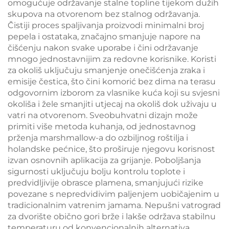
omogućuje održavanje stalne topline tijekom dužih
skupova na otvorenom bez stalnog održavanja.
Čistiji proces spaljivanja proizvodi minimalni broj
pepela i ostataka, značajno smanjuje napore na
čišćenju nakon svake uporabe i čini održavanje
mnogo jednostavnijim za redovne korisnike. Koristi
za okoliš uključuju smanjenje onečišćenja zraka i
emisije čestica, što čini komorić bez dima na terasu
odgovornim izborom za vlasnike kuća koji su svjesni
okoliša i žele smanjiti utjecaj na okoliš dok uživaju u
vatri na otvorenom. Sveobuhvatni dizajn može
primiti više metoda kuhanja, od jednostavnog
prženja marshmallow-a do ozbiljnog roštilja i
holandske pećnice, što proširuje njegovu korisnost
izvan osnovnih aplikacija za grijanje. Poboljšanja
sigurnosti uključuju bolju kontrolu toplote i
predvidljivije obrasce plamena, smanjujući rizike
povezane s nepredvidivim paljenjem uobičajenim u
tradicionalnim vatrenim jamama. Nepušni vatrograd
za dvorište obično gori brže i lakše održava stabilnu
temperaturu od konvencionalnih alternativa,