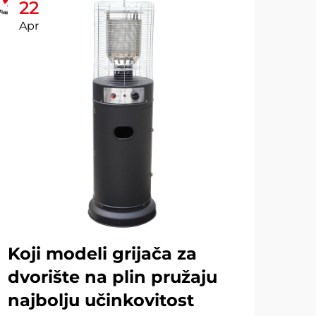
22
2
Apr
Ap
Koji modeli grijača za
Ko
dvorište na plin pružaju
od
najbolju učinkovitost
gr