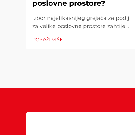
poslovne prostore?
Izbor najefikasnijeg grejača za podij
za velike poslovne prostore zahtijeva
pažljivo razmatranje više čimbenika
POKAŽI VIŠE
koji izravno utječu na operativne
troškove, udobnost kupaca i
potrošnju energije. Pogrešan izbor
može rezultirati neadekvatnom
toplinom...