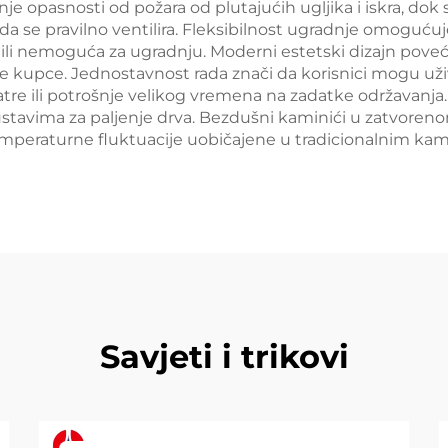
nje opasnosti od požara od plutajućih ugljika i iskra, do
a se pravilno ventilira. Fleksibilnost ugradnje omogućuje
a ili nemoguća za ugradnju. Moderni estetski dizajn pove
alne kupce. Jednostavnost rada znači da korisnici mogu 
i vatre ili potrošnje velikog vremena na zadatke održavanja
ustavima za paljenje drva. Bezdušni kaminići u zatvore
 temperaturne fluktuacije uobičajene u tradicionalnim ka
Savjeti i trikovi