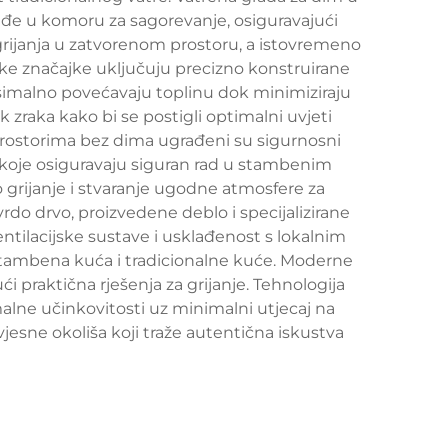
o uđe u komoru za sagorevanje, osiguravajući
grijanja u zatvorenom prostoru, a istovremeno
ške značajke uključuju precizno konstruirane
simalno povećavaju toplinu dok minimiziraju
 zraka kako bi se postigli optimalni uvjeti
prostorima bez dima ugrađeni su sigurnosni
 koje osiguravaju siguran rad u stambenim
o grijanje i stvaranje ugodne atmosfere za
vrdo drvo, proizvedene deblo i specijalizirane
entilacijske sustave i usklađenost s lokalnim
stambena kuća i tradicionalne kuće. Moderne
 praktična rješenja za grijanje. Tehnologija
malne učinkovitosti uz minimalni utjecaj na
esne okoliša koji traže autentična iskustva