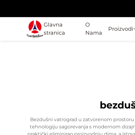
Glavna
O
Proizvodi
stranica
Nama
bezduš
Bezdušni vatrograd u zatvorenom prostoru p
tehnologiju sagorevanja s modernom dizajne
praktički eliminirao proizvodnju dima, a isto