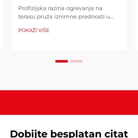
Profizijska razina ogrevanja na
terasu pruža iznimne prednosti u
pogledu performansi koje ih
POKAŽI VIŠE
razlikuju od alternativnih stambenih
uređaja, što ih čini ključnim za
poduzeća i ozbiljne ljubitelje
otvorenog prostora. Ovi
komercijalno kvalitetni grijanja
sustavi pružaju...
Dobijte besplatan citat