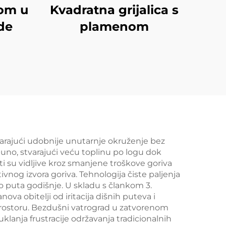
nom u
Kvadratna grijalica s
de
plamenom
varajući udobnije unutarnje okruženje bez
puno, stvarajući veću toplinu po logu dok
i su vidljive kroz smanjene troškove goriva
vnog izvora goriva. Tehnologija čiste paljenja
o puta godišnje. U skladu s člankom 3.
ova obitelji od iritacija dišnih puteva i
rostoru. Bezdušni vatrograd u zatvorenom
uklanja frustracije održavanja tradicionalnih