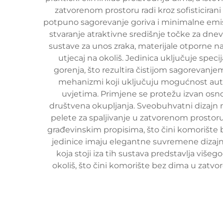
zatvorenom prostoru radi kroz sofisticirani
potpuno sagorevanje goriva i minimalne emisi
stvaranje atraktivne središnje točke za dne
sustave za unos zraka, materijale otporne 
utjecaj na okoliš. Jedinica uključuje spec
gorenja, što rezultira čistijom sagorevan
mehanizmi koji uključuju mogućnost autom
uvjetima. Primjene se protežu izvan osnov
društvena okupljanja. Sveobuhvatni dizajn mož
pelete za spaljivanje u zatvorenom prostoru.
građevinskim propisima, što čini komorište
jedinice imaju elegantne suvremene dizajne 
koja stoji iza tih sustava predstavlja viš
okoliš, što čini komorište bez dima u zatv