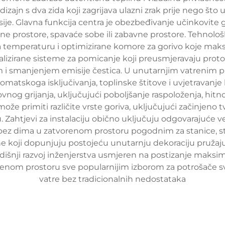
 dizajn s dva zida koji zagrijava ulazni zrak prije nego št
je. Glavna funkcija centra je obezbeđivanje učinkovite 
vne prostore, spavaće sobe ili zabavne prostore. Tehnolo
na temperaturu i optimizirane komore za gorivo koje mak
ijalizirane sisteme za pomicanje koji preusmjeravaju protok
jem i smanjenjem emisije čestica. U unutarnjim vatrenim 
atskoga isključivanja, toplinske štitove i uvjetravanje
nog grijanja, uključujući poboljšanje raspoloženja, hitn
e primiti različite vrste goriva, uključujući začinjeno t
 Zahtjevi za instalaciju obično uključuju odgovarajuće v
 bez dima u zatvorenom prostoru pogodnim za stanice, 
koji dopunjuju postojeću unutarnju dekoraciju pružajući
egodišnji razvoj inženjerstva usmjeren na postizanje maksi
orenom prostoru sve popularnijim izborom za potrošače svj
vatre bez tradicionalnih nedostataka