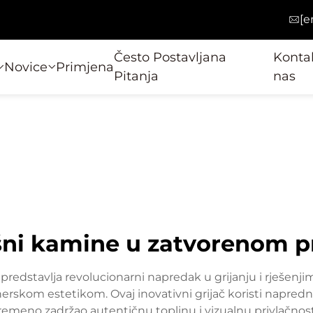
[e
Često Postavljana
Kontak
Novice
Primjena
Pitanja
nas
ni kamine u zatvorenom p
redstavlja revolucionarni napredak u grijanju i rješenj
rskom estetikom. Ovaj inovativni grijač koristi napre
vremeno zadržao autentičnu toplinu i vizualnu privlačnos