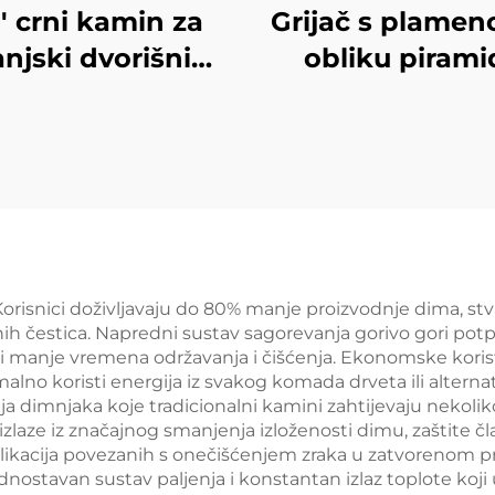
'' crni kamin za
Grijač s plame
anjski dvorišni
obliku pirami
prostor
Korisnici doživljavaju do 80% manje proizvodnje dima, st
nih čestica. Napredni sustav sagorevanja gorivo gori pot
i manje vremena održavanja i čišćenja. Ekonomske korist
no koristi energija iz svakog komada drveta ili alternati
a dimnjaka koje tradicionalni kamini zahtijevaju nekolik
laze iz značajnog smanjenja izloženosti dimu, zaštite član
likacija povezanih s onečišćenjem zraka u zatvorenom p
dnostavan sustav paljenja i konstantan izlaz toplote koji 