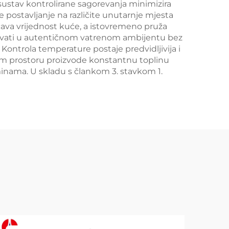
k sustav kontrolirane sagorevanja minimizira
 postavljanje na različite unutarnje mjesta
ćava vrijednost kuće, a istovremeno pruža
uživati u autentičnom vatrenom ambijentu bez
. Kontrola temperature postaje predvidljivija i
nom prostoru proizvode konstantnu toplinu
minama. U skladu s člankom 3. stavkom 1.