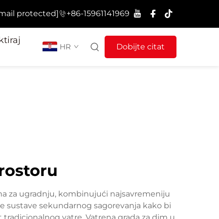
mail protected]
+86-15961141969
tiraj
HR
Dobijte citat
rostoru
ima za ugradnju, kombinujući najsavremeniju
dne sustave sekundarnog sagorevanja kako bi
t tradicionalnog vatre. Vatrena grada za dim u