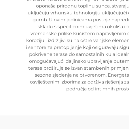
oponaša prirodnu toplinu sunca, stvarajuć
uključuju vrhunsku tehnologiju uključujući g
gumb. U ovim jedinicama postoje napredni
skladu s specifičnim uvjetima okoliša i
vremenske prilike kućištem napravljenim od i
koroziju i izdržljivi su na oštre vanjske el
i senzore za pretopljenje koji osiguravaju sig
pokrivene terase do samostalnih kula idea
omogućavajući daljinsko upravljanje putem 
terase proširuje se izvan stambenih primjena
sezone sjedenja na otvorenom. Energetska
osviještenim izborima za održiva rješenja 
područja od intimnih prost