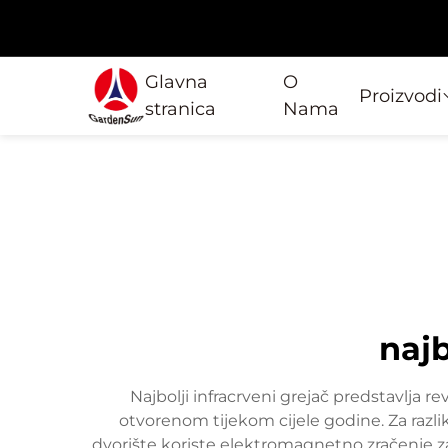
Glavna
O
Proizvodi
stranica
Nama
najb
Najbolji infracrveni grejač predstavlja r
otvorenom tijekom cijele godine. Za razliku
dvorište koriste elektromagnetno zračenje za