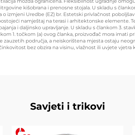
tilacija možda ograničena. Fleksibilnost ugradnje omoguć
ritrgovine kišobrana i prenosne stojala. U skladu s član
la o izmjeni Uredbe (EZ) br. Estetski privlačnost poboljš
ostojeći namještaj na terasi i arhitektonske elemente. 
anja i daljinsko upravljanje. U skladu s člankom 3. stav
avkom 1. točkom (a) ovog članka, proizvođač mora imati p
 zauzetih područja, a neiskorištena mjesta ostaju neogra
inkovitost bez obzira na visinu, vlažnost ili uvjete vjetr
Savjeti i trikovi