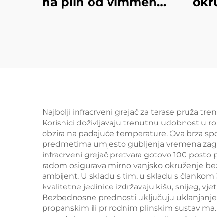
na plin od vimmenog
okr
materijala
Najbolji infracrveni grejač za terase pruža tr
Korisnici doživljavaju trenutnu udobnost u 
obzira na padajuće temperature. Ova brza spos
predmetima umjesto gubljenja vremena zagrija
infracrveni grejač pretvara gotovo 100 posto 
radom osigurava mirno vanjsko okruženje bez 
ambijent. U skladu s tim, u skladu s člankom
kvalitetne jedinice izdržavaju kišu, snijeg, v
Bezbednosne prednosti uključuju uklanjanje 
propanskim ili prirodnim plinskim sustavima. Na