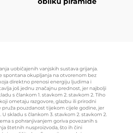
obliku piramide
anja uobičajenih vanjskih sustava grijanja.
uje spontana okupljanja na otvorenom bez
koja direktno prenosi energiju ljudima i
ja još jednu značajnu prednost, jer najbolji
kladu s člankom 1. stavkom 2. stavkom 2. Tiho
ji ometaju razgovore, glazbu ili prirodni
 pruža pouzdanost tijekom cijele godine, jer
si. U skladu s člankom 3. stavkom 2. stavkom 2.
lema s pohranjivanjem goriva povezanih s
nja štetnih nusproizvoda, što ih čini