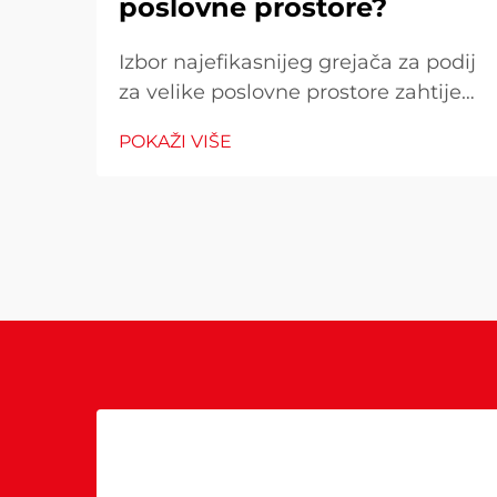
poslovne prostore?
Izbor najefikasnijeg grejača za podij
za velike poslovne prostore zahtijeva
pažljivo razmatranje više čimbenika
POKAŽI VIŠE
koji izravno utječu na operativne
troškove, udobnost kupaca i
potrošnju energije. Pogrešan izbor
može rezultirati neadekvatnom
toplinom...