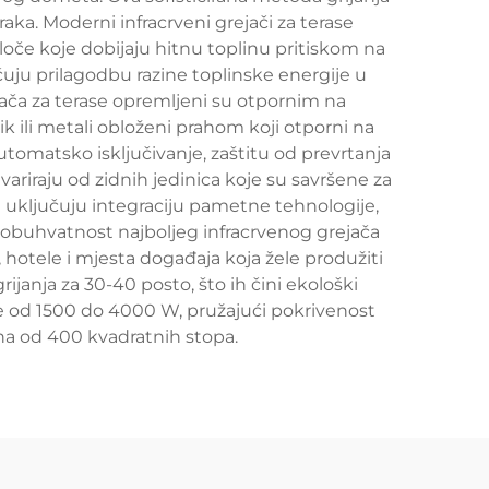
aka. Moderni infracrveni grejači za terase
loče koje dobijaju hitnu toplinu pritiskom na
ju prilagodbu razine toplinske energije u
jača za terase opremljeni su otpornim na
ik ili metali obloženi prahom koji otporni na
tomatsko isključivanje, zaštitu od prevrtanja
variraju od zidnih jedinica koje su savršene za
uključuju integraciju pametne tehnologije,
eobuhvatnost najboljeg infracrvenog grejača
 hotele i mjesta događaja koja žele produžiti
anja za 30-40 posto, što ih čini ekološki
će od 1500 do 4000 W, pružajući pokrivenost
na od 400 kvadratnih stopa.