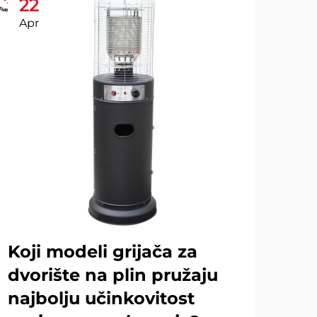
22
2
Apr
Ap
Koji modeli grijača za
Ko
dvorište na plin pružaju
od
najbolju učinkovitost
gr