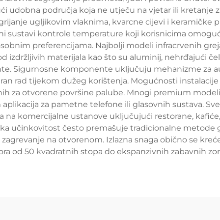
i udobna područja koja ne utječu na vjetar ili kretanje zr
rijanje ugljikovim vlaknima, kvarcne cijevi i keramičke p
 sustavi kontrole temperature koji korisnicima omoguću
 osobnim preferencijama. Najbolji modeli infracrvenih gre
zdržljivih materijala kao što su aluminij, nehrđajući čel
emente. Sigurnosne komponente uključuju mehanizme za au
uran rad tijekom dužeg korištenja. Mogućnosti instalacije 
lnih za otvorene površine palube. Mnogi premium modeli 
aplikacija za pametne telefone ili glasovnih sustava. Sv
 na komercijalne ustanove uključujući restorane, kafiće,
 učinkovitost često premašuje tradicionalne metode grij
za zagrevanje na otvorenom. Izlazna snaga obično se kre
ora od 50 kvadratnih stopa do ekspanzivnih zabavnih zo