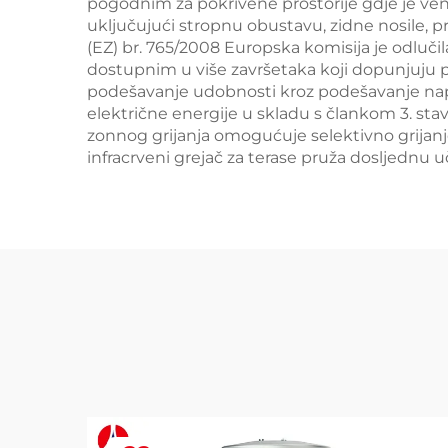
pogodnim za pokrivene prostorije gdje je ven
uključujući stropnu obustavu, zidne nosile, p
(EZ) br. 765/2008 Europska komisija je odluči
dostupnim u više završetaka koji dopunjuju p
podešavanje udobnosti kroz podešavanje napaj
električne energije u skladu s člankom 3. st
zonnog grijanja omogućuje selektivno grijanje
infracrveni grejač za terase pruža dosljednu uč