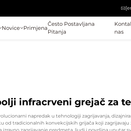
[e
Često Postavljana
Kontak
Novice
Primjena
Pitanja
nas
olji infracrveni grejač za t
evolucionarni napredak u tehnologiji zagrijavanja, dizajnir
 od tradicionalnih konvekcijskih grijača koji zagrijavaju zr
 izravno zagrijavanje predmeta, ljudi i površina unutar s