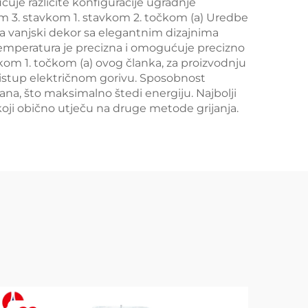
uje različite konfiguracije ugradnje
kom 3. stavkom 1. stavkom 2. točkom (a) Uredbe
ava vanjski dekor sa elegantnim dizajnima
Temperatura je precizna i omogućuje precizno
kom 1. točkom (a) ovog članka, za proizvodnju
ristup električnom gorivu. Sposobnost
na, što maksimalno štedi energiju. Najbolji
a koji obično utječu na druge metode grijanja.