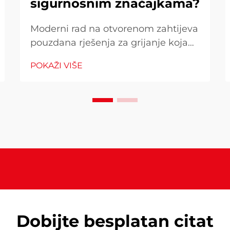
sigurnosnim značajkama?
Moderni rad na otvorenom zahtijeva
pouzdana rješenja za grijanje koja
kombiniraju učinkovitost i
POKAŽI VIŠE
beskompromisne sigurnosne
standarde. Kada birate grejač za vaš
vanjski prostor, razumijevanje zašto
napredne sigurnosne funkcije i
materijal visoke performanse
postaju...
Dobijte besplatan citat