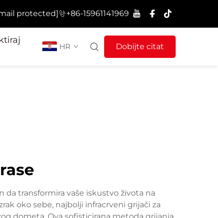
mail protected]
+86-15961141969
tiraj
HR
Dobijte citat
erase
an da transformira vaše iskustvo života na
ak oko sebe, najbolji infracrveni grijači za
vog dometa. Ova sofisticirana metoda grijanja