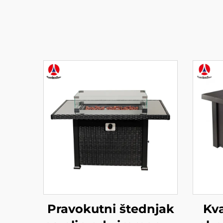
Pravokutni štednjak
Kv