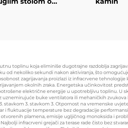
uglim stolom od
kamin
stakla
enutnu toplinu koja eliminiše dugotrajne razdoblja zagrijav
roku od nekoliko sekundi nakon aktiviranja, što omoguć
obnost zagrijavanja proizlazi iz infracrvene tehnologije 
vanjem okolnih zraka. Energetska učinkovitost predstavl
potrošene električne energije u upotrebljivu toplinu. U s
uznemirujuće buke ventilatora ili mehaničkih zvukova ko
 3. stavkom 3. stavkom 3. Otpornost na vremenske uvjete
jetar i fluktuacije temperature bez degradacije performan
otvorenih plamena, emisije ugljičnog monoksida i prob
jbolji infracrveni grejači za terase rade čisto bez stvara