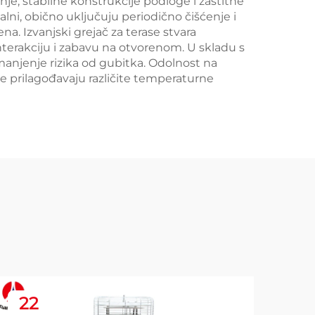
, stabilne konstrukcije podloge i zaštitne
lni, obično uključuju periodično čišćenje i
. Izvanjski grejač za terase stvara
interakciju i zabavu na otvorenom. U skladu s
manjenje rizika od gubitka. Odolnost na
ne prilagođavaju različite temperaturne
22
2