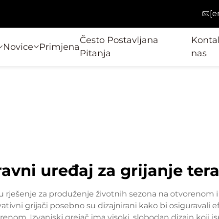
[e
Često Postavljana
Kontak
Novice
Primjena
Pitanja
nas
ravni uređaj za grijanje ter
o su rješenje za produženje životnih sezona na otvorenom 
tivni grijači posebno su dizajnirani kako bi osiguravali ef
renom. Izvanjski grejač ima visoki, slobodan dizajn koji i