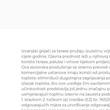
materijala
Izvanjski grijači za terase pružaju izuzetnu 
cijele godine. Glavna prednost leži u njihov
koriste terase, palube i vrtove tijekom prolje
Ova sezonska produženje se izravno prevodi 
komercijalne ustanove imaju koristi od produž
toplote, eliminišući dugotrajna zagrijavanja 
izlazak toplote, što ove uređaje čini savršen
učinkovitost predstavlja još jednu značajnu pr
usmjeravajući toplinu izravno na zauzeta pod
1. stavkom 2. točkom (a) Uredbe (EZ) br. 765/
odgovarajućih mjera za utvrđivanje odgovaraj