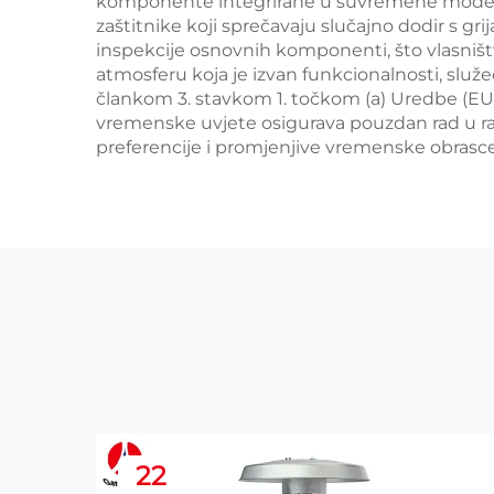
komponente integrirane u suvremene modele p
zaštitnike koji sprečavaju slučajno dodir s g
inspekcije osnovnih komponenti, što vlasništ
atmosferu koja je izvan funkcionalnosti, služ
člankom 3. stavkom 1. točkom (a) Uredbe (EU)
vremenske uvjete osigurava pouzdan rad u razl
preferencije i promjenjive vremenske obrasce 
22