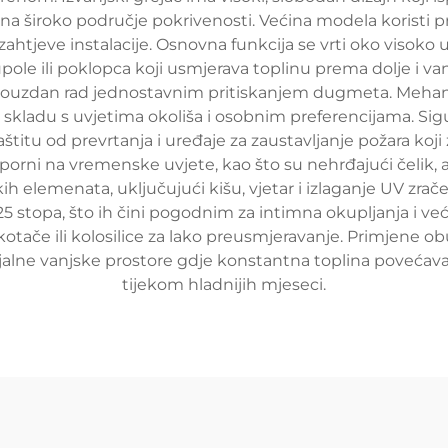
na široko područje pokrivenosti. Većina modela koristi prop
e zahtjeve instalacije. Osnovna funkcija se vrti oko visok
upole ili poklopca koji usmjerava toplinu prema dolje i va
 pouzdan rad jednostavnim pritiskanjem dugmeta. Meha
 skladu s uvjetima okoliša i osobnim preferencijama. S
štitu od prevrtanja i uređaje za zaustavljanje požara koj
tporni na vremenske uvjete, kao što su nehrđajući čelik,
kih elemenata, uključujući kišu, vjetar i izlaganje UV zra
25 stopa, što ih čini pogodnim za intimna okupljanja i već
otače ili kolosilice za lako preusmjeravanje. Primjene o
ijalne vanjske prostore gdje konstantna toplina povećava
tijekom hladnijih mjeseci.