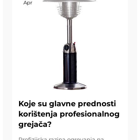
Apr
Koje su glavne prednosti
korištenja profesionalnog
grejača?
Profizijska razina ogrevanja na