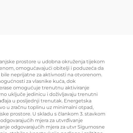
u vanjske prostore u udobna okruženja tijekom
orenom, omogućavajući obitelji i poduzeća da
e bile neprijatne za aktivnosti na otvorenom.
ogućnosti za vlasnike kuća, dok
 terase omogućuje trenutnu aktiviranje
o uključe jedinicu i doživljavaju trenutni
ađaja u posljednji trenutak. Energetska
rivo u zračnu toplinu uz minimalni otpad,
njske prostore. U skladu s člankom 3. stavkom
e odgovarajućih mjera za utvrđivanje
vanje odgovarajućih mjera za utvr Sigurnosne