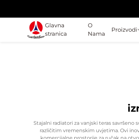
Glavna
O
Proizvodi
stranica
Nama
iz
Stajalni radiatori za vanjski teras savršen
različitim vremenskim uvjetima. Ovi inova
komercijalne prostorije za ručak na otvo