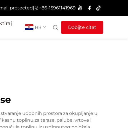
mail protected]
+86-15961141969
tiraj
HR
Dobijte citat
ase
i stvaranje udobnih prostora za okupljanje u
ikasnu toplinu za terase, palube, vrtove i
sporučuje toplinu iz uzdignutog položaja,