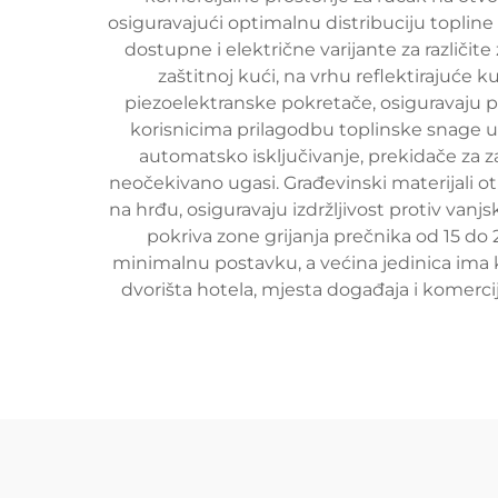
osiguravajući optimalnu distribuciju topline 
dostupne i električne varijante za različit
zaštitnoj kući, na vrhu reflektirajuće k
piezoelektranske pokretače, osiguravaju
korisnicima prilagodbu toplinske snage u
automatsko isključivanje, prekidače za za
neočekivano ugasi. Građevinski materijali o
na hrđu, osiguravaju izdržljivost protiv vanjs
pokriva zone grijanja prečnika od 15 do 
minimalnu postavku, a većina jedinica ima k
dvorišta hotela, mjesta događaja i komerc