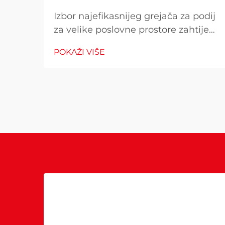
Izbor najefikasnijeg grejača za podij
za velike poslovne prostore zahtijeva
pažljivo razmatranje više čimbenika
POKAŽI VIŠE
koji izravno utječu na operativne
troškove, udobnost kupaca i
potrošnju energije. Pogrešan izbor
može rezultirati neadekvatnom
toplinom...