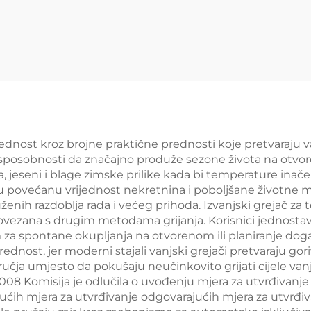
stakla
vrijednost kroz brojne praktične prednosti koje pretvaraj
oj sposobnosti da značajno produže sezone života na otv
ća, jeseni i blage zimske prilike kada bi temperature inač
u povećanu vrijednost nekretnina i poboljšane životne m
enih razdoblja rada i većeg prihoda. Izvanjski grejač za
povezana s drugim metodama grijanja. Korisnici jednostavn
im za spontane okupljanja na otvorenom ili planiranje dog
ednost, jer moderni stajali vanjski grejači pretvaraju go
ručja umjesto da pokušaju neučinkovito grijati cijele va
2008 Komisija je odlučila o uvođenju mjera za utvrđivanj
ućih mjera za utvrđivanje odgovarajućih mjera za utvrđi