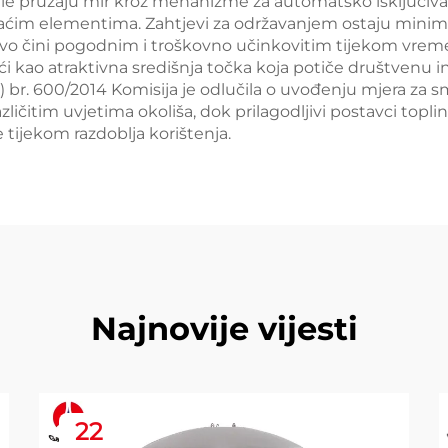
ružaju mir kroz mehanizme za automatsko isključivanje
rijaćim elementima. Zahtjevi za održavanjem ostaju minima
vo čini pogodnim i troškovno učinkovitim tijekom vremena
eći kao atraktivna središnja točka koja potiče društvenu 
 br. 600/2014 Komisija je odlučila o uvođenju mjera za s
ičitim uvjetima okoliša, dok prilagodljivi postavci topli
tijekom razdoblja korištenja.
Najnovije vijesti
22