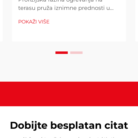
terasu pruža iznimne prednosti u
pogledu performansi koje ih
POKAŽI VIŠE
razlikuju od alternativnih stambenih
uređaja, što ih čini ključnim za
poduzeća i ozbiljne ljubitelje
otvorenog prostora. Ovi
komercijalno kvalitetni grijanja
sustavi pružaju...
Dobijte besplatan citat