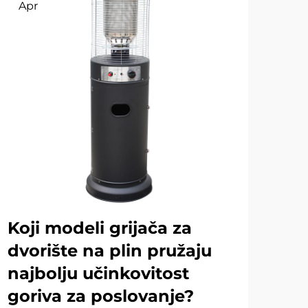
Apr
Ap
Koji modeli grijača za
Ko
dvorište na plin pružaju
od
najbolju učinkovitost
gr
goriva za poslovanje?
Za o