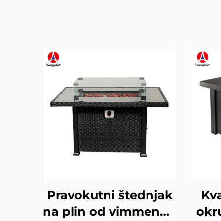
Pravokutni štednjak
Kv
na plin od vimmenog
okr