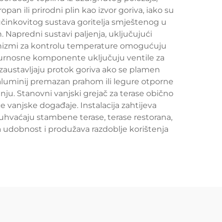
an ili prirodni plin kao izvor goriva, iako su
o učinkovitog sustava goritelja smještenog u
n. Napredni sustavi paljenja, uključujući
nizmi za kontrolu temperature omogućuju
igurnosne komponente uključuju ventile za
i zaustavljaju protok goriva ako se plamen
 aluminij premazan prahom ili legure otporne
čenju. Stanovni vanjski grejač za terase obično
e vanjske događaje. Instalacija zahtijeva
buhvaćaju stambene terase, terase restorana,
 udobnost i produžava razdoblje korištenja