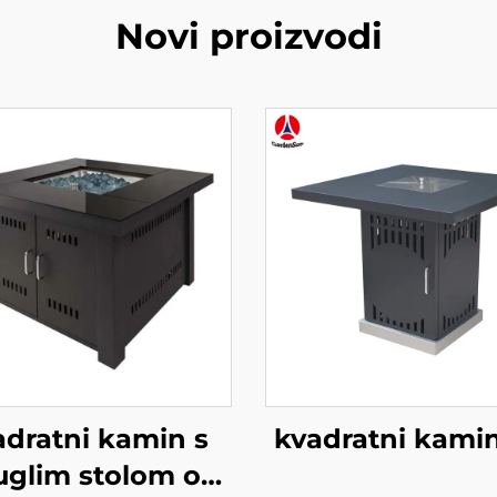
Novi proizvodi
adratni kamin s
kvadratni kamin
uglim stolom od