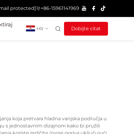
mail protected]
+86-15961141969
tiraj
HR
Dobijte citat
rijanja koja pretvara hladna vanjska područja u
gu s jednostavnim dizajnom kako bi pružili
ja koriste različite izvore goriva uključujući