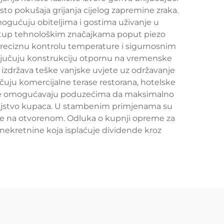
esto pokušaja grijanja cijelog zapremine zraka.
mogućuju obiteljima i gostima uživanje u
istup tehnološkim značajkama poput piezo
 preciznu kontrolu temperature i sigurnosnim
uključuju konstrukciju otpornu na vremenske
 izdržava teške vanjske uvjete uz održavanje
učuju komercijalne terase restorana, hotelske
ijanje omogućavaju poduzećima da maksimalno
dovoljstvo kupaca. U stambenim primjenama su
anje na otvorenom. Odluka o kupnji opreme za
i nekretnine koja isplaćuje dividende kroz