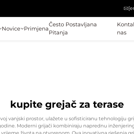
[e
Često Postavljana
Kontak
Novice
Primjena
Pitanja
nas
kupite grejač za terase
voj vanjski prostor, ulažete u sofisticiranu tehnologiju g
godine. Moderni grijači kombiniraju naprednu inženjerin
ijeme života na otvorenom. Ova inovativna rješenja grijan