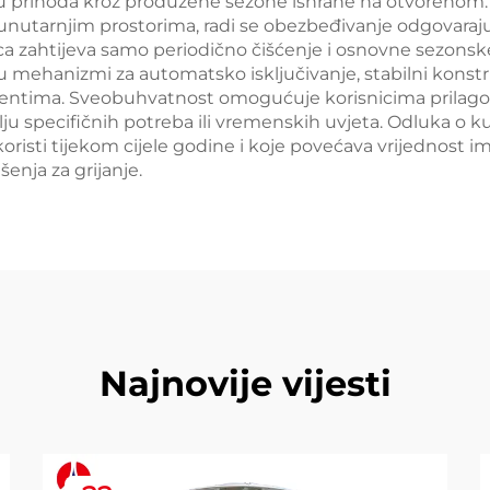
 prihoda kroz produžene sezone ishrane na otvorenom. 
 unutarnjim prostorima, radi se obezbeđivanje odgovarajuć
nica zahtijeva samo periodično čišćenje i osnovne sezons
anizmi za automatsko isključivanje, stabilni konstrukci
ementima. Sveobuhvatnost omogućuje korisnicima prilagođa
u specifičnih potreba ili vremenskih uvjeta. Odluka o ku
oristi tijekom cijele godine i koje povećava vrijednost i
enja za grijanje.
Najnovije vijesti