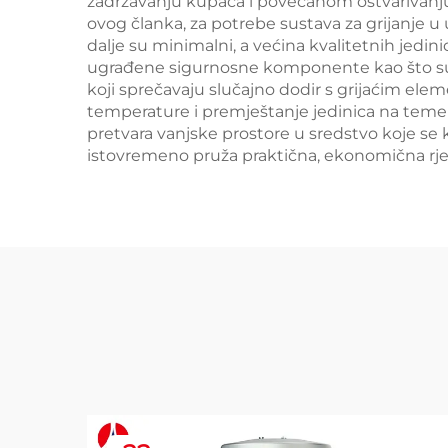
zadržavanju kupaca i povećanom ostvarivanju
ovog članka, za potrebe sustava za grijanje u
dalje su minimalni, a većina kvalitetnih jedi
ugrađene sigurnosne komponente kao što su meh
koji sprečavaju slučajno dodir s grijaćim el
temperature i premještanje jedinica na temelj
pretvara vanjske prostore u sredstvo koje se k
istovremeno pruža praktična, ekonomična rješ