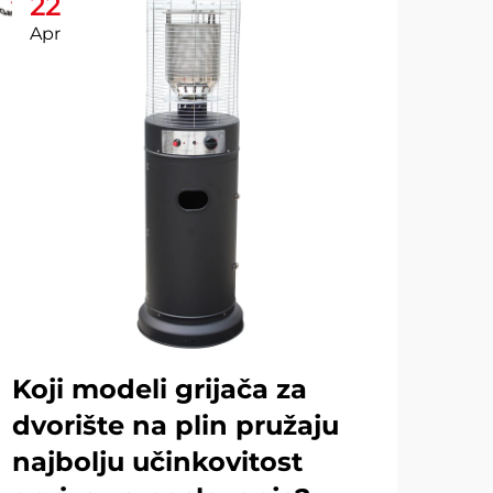
22
2
Apr
Ap
Koji modeli grijača za
Ko
dvorište na plin pružaju
od
najbolju učinkovitost
gr