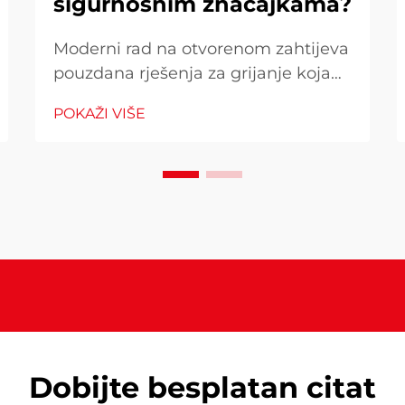
sigurnosnim značajkama?
Moderni rad na otvorenom zahtijeva
pouzdana rješenja za grijanje koja
kombiniraju učinkovitost i
POKAŽI VIŠE
beskompromisne sigurnosne
standarde. Kada birate grejač za vaš
vanjski prostor, razumijevanje zašto
napredne sigurnosne funkcije i
materijal visoke performanse
postaju...
Dobijte besplatan citat