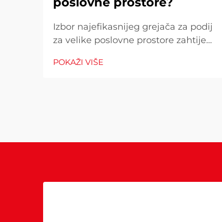
poslovne prostore?
Izbor najefikasnijeg grejača za podij
za velike poslovne prostore zahtijeva
pažljivo razmatranje više čimbenika
POKAŽI VIŠE
koji izravno utječu na operativne
troškove, udobnost kupaca i
potrošnju energije. Pogrešan izbor
može rezultirati neadekvatnom
toplinom...