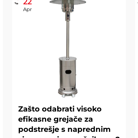
22
Apr
Zašto odabrati visoko
efikasne grejače za
podstrešje s naprednim