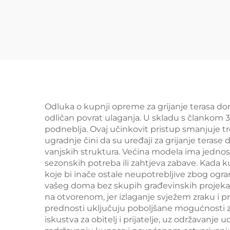
Odluka o kupnji opreme za grijanje terasa don
odličan povrat ulaganja. U skladu s člankom 3.
podneblja. Ovaj učinkovit pristup smanjuje 
ugradnje čini da su uređaji za grijanje teras
vanjskih struktura. Većina modela ima jedn
sezonskih potreba ili zahtjeva zabave. Kada 
koje bi inače ostale neupotrebljive zbog ogr
vašeg doma bez skupih građevinskih projekata
na otvorenom, jer izlaganje svježem zraku i 
prednosti uključuju poboljšane mogućnosti z
iskustva za obitelj i prijatelje, uz održavanj