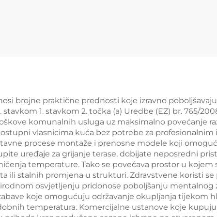
osi brojne praktične prednosti koje izravno poboljšavaju
 stavkom 1. stavkom 2. točka (a) Uredbe (EZ) br. 765/2008
troškove komunalnih usluga uz maksimalno povećanje ra
e dostupni vlasnicima kuća bez potrebe za profesionalnim
ostavne procese montaže i prenosne modele koji omoguć
kupite uređaje za grijanje terase, dobijate neposredni
aničenja temperature. Tako se povećava prostor u kojem s
 ili stalnih promjena u strukturi. Zdravstvene koristi
prirodnom osvjetljenju pridonose poboljšanju mentalnog z
abave koje omogućuju održavanje okupljanja tijekom hla
e udobnih temperatura. Komercijalne ustanove koje kupuju 