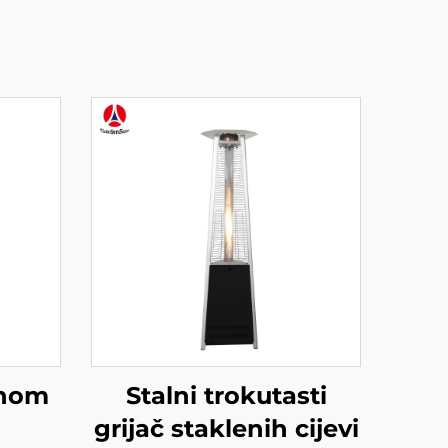
enom
Stalni trokutasti
grijač staklenih cijevi