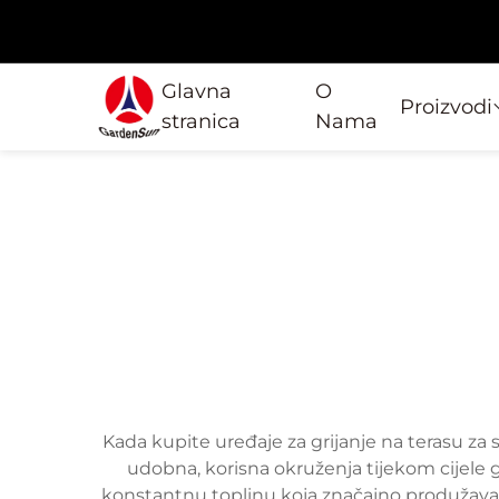
Glavna
O
Proizvodi
stranica
Nama
Kada kupite uređaje za grijanje na terasu za s
udobna, korisna okruženja tijekom cijele 
konstantnu toplinu koja značajno produžava vr