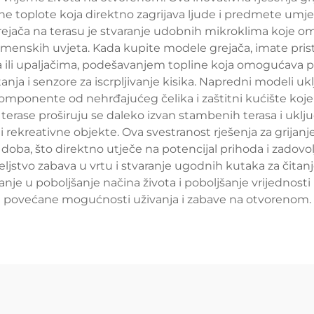
ačne toplote koja direktno zagrijava ljude i predmete umj
grejača na terasu je stvaranje udobnih mikroklima koje o
emenskih uvjeta. Kada kupite modele grejača, imate pr
ma ili upaljačima, podešavanjem topline koja omogućava
nja i senzore za iscrpljivanje kisika. Napredni modeli 
 komponente od nehrđajućeg čelika i zaštitni kućište koje
 terase proširuju se daleko izvan stambenih terasa i uklj
 i rekreativne objekte. Ova svestranost rješenja za gr
ih doba, što direktno utječe na potencijal prihoda i za
iteljstvo zabava u vrtu i stvaranje ugodnih kutaka za čit
ganje u poboljšanje načina života i poboljšanje vrijednost
povećane mogućnosti uživanja i zabave na otvorenom.