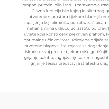
propan, prirodni plin i struju za stvaranje zr
Glavna funkcija bilo kojeg kvalitetnog 
otvorenom prostoru tijekom hladnijih vr
zapaljenja koji eliminišu potrebu za šibica
mehanizmima uključujući zaštitu od prevrta
uvjete koja koristi čelik prekriven prahom,
optimalne učinkovitosti. Primjene grijača za
otvorene blagovališta, mjesta za događanja
iskoriste svoj prostor tijekom više godišnj
grijanje palube, zagrijavanje bazena, ugost
grijanje terasa predstavlja stratešku ula