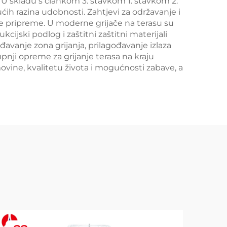
U skladu s člankom 3. stavkom 1. stavkom 2.
ih razina udobnosti. Zahtjevi za održavanje i
ke pripreme. U moderne grijače na terasu su
jski podlog i zaštitni zaštitni materijali
vanje zona grijanja, prilagođavanje izlaza
pnji opreme za grijanje terasa na kraju
movine, kvalitetu života i mogućnosti zabave, a