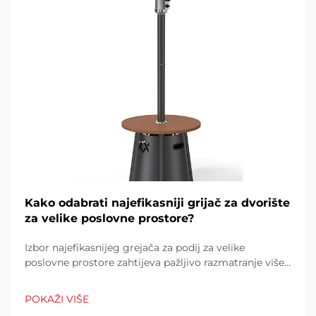
Kako odabrati najefikasniji grijač za dvorište
za velike poslovne prostore?
Izbor najefikasnijeg grejača za podij za velike
poslovne prostore zahtijeva pažljivo razmatranje više
čimbenika koji izravno utječu na operativne troškove,
udobnost kupaca i potrošnju energije. Pogrešan izbor
POKAŽI VIŠE
može rezultirati neadekvatnom toplinom...