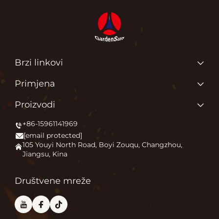
Brzi linkovi
Glavna stranica
Primjena
O Nama
Zašto volimo ono što radimo?
Proizvodi
Proizvodi
Pokrećemo vanjski komfor
+86-15961141969
Grejač terase
Novice
[email protected]
Kamin na otvorenom
Primjena
105 Youyi North Road, Boyi Zouqu, Changzhou,
Jiangsu, Kina
Peć za pizzu
Često Postavljana Pitanja
Ostalo
Kontaktiraj nas
Društvene mreže