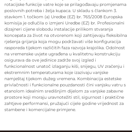
rotacijske funkcije vatre koje se prilagođavaju promjenama
poslovnih potreba i želja kupaca. U skladu s člankom 3.
stavkom 1. točkom (a) Uredbe (EZ) br. 765/2008 Europska
komisija je odlučila o izmjeni Uredbe (EZ) br. Profesionalni
dizajneri cijene slobodu instalacije prilikom stvaranja
koncepata za život na otvorenom koji zahtijevaju fleksibilna
rješenja grijanja koja mogu podržavati više konfiguracija
rasporeda tijekom različitih faza razvoja krajolika. Odolnost
na vremenske uvjete ugrađena u kvalitetnu konstrukciju
osigurava da ove jedinice zadrže svoj izgled i
funkcionalnost unatoč izlaganju kiši, snijegu, UV zračenju i
ekstremnim temperaturama koje izazivaju vanjske
namještaj tijekom dužeg vremena. Kombinacija estetske
privlačnosti i funkcionalne pouzdanosti čini vanjsku vatru s
etanolom idealnim središnjim dijelom za vanjske zabavne
prostore koji moraju uravnotežiti stil, sigurnost i praktične
zahtjeve performansi, pružajući cijele godine vrijednost za
stambene i komercijalne primjene.