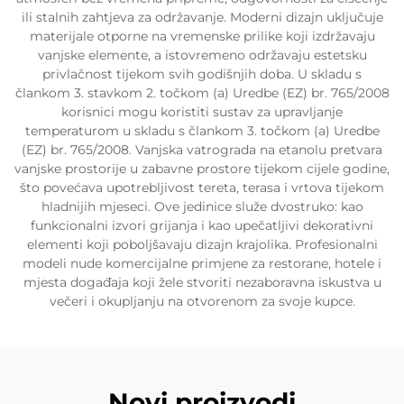
ili stalnih zahtjeva za održavanje. Moderni dizajn uključuje
materijale otporne na vremenske prilike koji izdržavaju
vanjske elemente, a istovremeno održavaju estetsku
privlačnost tijekom svih godišnjih doba. U skladu s
člankom 3. stavkom 2. točkom (a) Uredbe (EZ) br. 765/2008
korisnici mogu koristiti sustav za upravljanje
temperaturom u skladu s člankom 3. točkom (a) Uredbe
(EZ) br. 765/2008. Vanjska vatrograda na etanolu pretvara
vanjske prostorije u zabavne prostore tijekom cijele godine,
što povećava upotrebljivost tereta, terasa i vrtova tijekom
hladnijih mjeseci. Ove jedinice služe dvostruko: kao
funkcionalni izvori grijanja i kao upečatljivi dekorativni
elementi koji poboljšavaju dizajn krajolika. Profesionalni
modeli nude komercijalne primjene za restorane, hotele i
mjesta događaja koji žele stvoriti nezaboravna iskustva u
večeri i okupljanju na otvorenom za svoje kupce.
Novi proizvodi