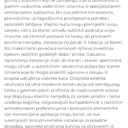
goriva s etanolom koji ne zahtijevaju stalnu povezanost s
gasnim vodovima, električnim izvorima ili specijaliziranim
ventilacijskim sustavima, što ove jedinice čini potpuno
prenosivima i prilagodljivima promjenama potreba i
sezonskih zahtjeva. Vlasnici kuća mogu premjestiti svoju
vanjsku vatru za etanol između različitih područja svoje
imovine, od intimnih postavki na terasu do prostranih
površina travnjaka, instalacija na palubi ili lokacija uz bazen,
što maksimalno povećava korisnost njihove investicije
tijekom različitih godišnjih doba i prilika. Odsustvo
ograničenja instalacije znači da stanari i stanari apartmana
mogu uživati u autentičnim iskustvima požara bez stalnih
izmjena koje bi mogle prekršiti ugovore o zakupu ili
propise udruženja vlasnika kuća. Dizajnska estetika
obuhvaća od ultra-modernih konstrukcija od nehrđajućeg
čelika s geometrijskim profilima do tradicionalnih stilova
koji dopunjuju klasični namještaj za vanjski prostor i teme
uređenja krajolika, osiguravajući kompatibilnost s različitim
arhitektonskim preferencijama i postojećim elementima
van Komercijalne aplikacije imaju koristi od ove
svestranosti kroz privremene instalacije za posebne
događaje, sezonske proširenja kuhinja na otvorenom ili