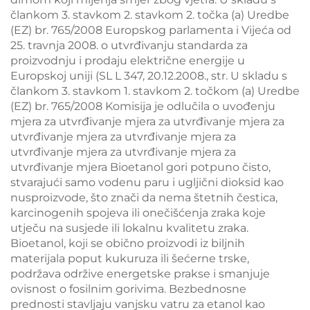
člankom 3. stavkom 2. stavkom 2. točka (a) Uredbe
(EZ) br. 765/2008 Europskog parlamenta i Vijeća od
25. travnja 2008. o utvrđivanju standarda za
proizvodnju i prodaju električne energije u
Europskoj uniji (SL L 347, 20.12.2008., str. U skladu s
člankom 3. stavkom 1. stavkom 2. točkom (a) Uredbe
(EZ) br. 765/2008 Komisija je odlučila o uvođenju
mjera za utvrđivanje mjera za utvrđivanje mjera za
utvrđivanje mjera za utvrđivanje mjera za
utvrđivanje mjera za utvrđivanje mjera za
utvrđivanje mjera Bioetanol gori potpuno čisto,
stvarajući samo vodenu paru i ugljični dioksid kao
nusproizvode, što znači da nema štetnih čestica,
karcinogenih spojeva ili onečišćenja zraka koje
utječu na susjede ili lokalnu kvalitetu zraka.
Bioetanol, koji se obično proizvodi iz biljnih
materijala poput kukuruza ili šećerne trske,
podržava održive energetske prakse i smanjuje
ovisnost o fosilnim gorivima. Bezbednosne
prednosti stavljaju vanjsku vatru za etanol kao