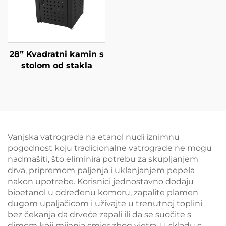
28” Kvadratni kamin s
stolom od stakla
Vanjska vatrograda na etanol nudi iznimnu
pogodnost koju tradicionalne vatrograde ne mogu
nadmašiti, što eliminira potrebu za skupljanjem
drva, pripremom paljenja i uklanjanjem pepela
nakon upotrebe. Korisnici jednostavno dodaju
bioetanol u određenu komoru, zapalite plamen
dugom upaljačicom i uživajte u trenutnoj toplini
bez čekanja da drveće zapali ili da se suočite s
dimom koji mijenja smjer zbog vjetra. U skladu s