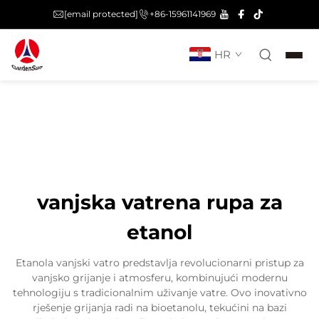
[email protected]
+86-15961141969
HR
vanjska vatrena rupa za
etanol
Etanola vanjski vatro predstavlja revolucionarni pristup za
vanjsko grijanje i atmosferu, kombinujući modernu
tehnologiju s tradicionalnim uživanje vatre. Ovo inovativno
rješenje grijanja radi na bioetanolu, tekućini na bazi