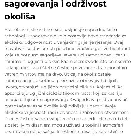
sagorevanja i održivost
okoliša
Etanola vanjske vatre u sebi uključuje naprednu čistu
tehnologiju sagorevanja koja postavlja nove standarde za
ekološku odgovornost u vanjskim grijanje rješenja. Ovaj
inovativni sustav koristi posebno izrađeno gorivo bioetanol
koje se potpuno sagorijeva, stvarajući samo vodenu paru i
minimalni ugljični dioksid kao nusproizvode, što učinkovito
uklanja dim, sok i štetne čestice povezane s tradicionalnim
vatrenim vrtovima na drvo. Uticaj na okoliš ostaje
minimalan jer bioetanol proizlazi iz obnovljivih biljnih
izvora, stvarajući ugljično-neutralni ciklus u kojem biljke
apsorbiraju ugljični dioksid tijekom rasta, koji se kasnije
oslobađa tijekom sagorevanja. Ovaj održivi pristup privlači
potrošače svjesne okoliša koji odbijaju ugroziti svoje
ekološke vrijednosti radi udobnosti i zabave na otvorenom.
Proces čistog sagorevanja znači da susjedi i članovi obitelji
s osjetljivim disanjem mogu uživati u toplini i atmosferi
bez iritacije očiju, kašlja ili teškoća u disanju koje obično