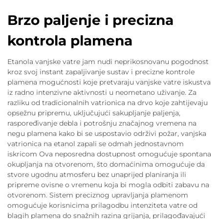
Brzo paljenje i precizna
kontrola plamena
Etanola vanjske vatre jam nudi neprikosnovanu pogodnost
kroz svoj instant zapaljivanje sustav i precizne kontrole
plamena mogućnosti koje pretvaraju vanjske vatre iskustva
iz radno intenzivne aktivnosti u neometano uživanje. Za
razliku od tradicionalnih vatrionica na drvo koje zahtijevaju
opsežnu pripremu, uključujući sakupljanje paljenja,
raspoređivanje debla i potrošnju značajnog vremena na
negu plamena kako bi se uspostavio održivi požar, vanjska
vatrionica na etanol zapali se odmah jednostavnom
iskricom Ova neposredna dostupnost omogućuje spontana
okupljanja na otvorenom, što domaćinima omogućuje da
stvore ugodnu atmosferu bez unaprijed planiranja ili
pripreme ovisne o vremenu koja bi mogla odbiti zabavu na
otvorenom. Sistem preciznog upravljanja plamenom
omogućuje korisnicima prilagodbu intenziteta vatre od
blagih plamena do snažnih razina grijanja, prilagođavajući