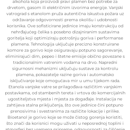
alkohola koja proizvodi pravi plamen bez potrebe za
drvetom, gasom ili električnim izvorima energije. Vanjski
vatrograd s etanolom pruža autentična iskustva požara uz
održavanje odgovornosti prema okolišu i udobnosti
korisnika. Ove sofisticirane jedinice imaju konstrukciju od
nehrđajućeg čelika s posebno dizajniranim sustavima
goritelja koji optimiziraju potrošnju goriva i performanse
plamena. Tehnologija uključuje precizno konstruirane
komore za gorivo koje osiguravaju potpuno sagorevanje,
eliminirajući dim, pepeo i štetne emisije obično povezane s
tradicionalnim vatrenim vodama na drvo. Napredni
sigurnosni mehanizmi uključuju sustave za kontrolu
plamena, pokazatelje razine goriva i automatsko
isključivanje koje omogućava mir u umu tijekom rada.
Etanola vanjske vatre se prilagođava različitim vanjskim
postavkama, od stambenih tereta i vrtova do komercijalnih
ugostiteljstva mjesta i mjesta za događaje. Instalacija ne
zahtijeva stalna priključenja, što ove jedinice čini potpuno
prenosivima i svestranima za različite lokacije i prilike.
Bioetanol je gorivo koje se može čistog gorenja koristiti,
što znači da korisnici mogu uživati u neposrednoj toplini i
atmosferi bez vremena pripreme, odgovornosti za čišćenje