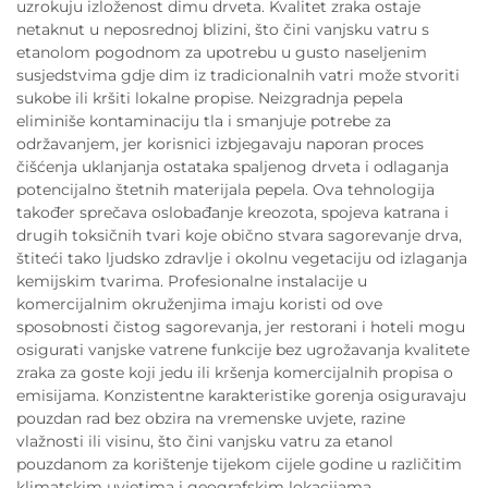
uzrokuju izloženost dimu drveta. Kvalitet zraka ostaje
netaknut u neposrednoj blizini, što čini vanjsku vatru s
etanolom pogodnom za upotrebu u gusto naseljenim
susjedstvima gdje dim iz tradicionalnih vatri može stvoriti
sukobe ili kršiti lokalne propise. Neizgradnja pepela
eliminiše kontaminaciju tla i smanjuje potrebe za
održavanjem, jer korisnici izbjegavaju naporan proces
čišćenja uklanjanja ostataka spaljenog drveta i odlaganja
potencijalno štetnih materijala pepela. Ova tehnologija
također sprečava oslobađanje kreozota, spojeva katrana i
drugih toksičnih tvari koje obično stvara sagorevanje drva,
štiteći tako ljudsko zdravlje i okolnu vegetaciju od izlaganja
kemijskim tvarima. Profesionalne instalacije u
komercijalnim okruženjima imaju koristi od ove
sposobnosti čistog sagorevanja, jer restorani i hoteli mogu
osigurati vanjske vatrene funkcije bez ugrožavanja kvalitete
zraka za goste koji jedu ili kršenja komercijalnih propisa o
emisijama. Konzistentne karakteristike gorenja osiguravaju
pouzdan rad bez obzira na vremenske uvjete, razine
vlažnosti ili visinu, što čini vanjsku vatru za etanol
pouzdanom za korištenje tijekom cijele godine u različitim
klimatskim uvjetima i geografskim lokacijama.