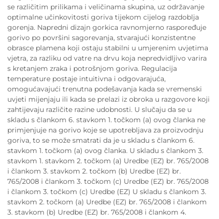
se različitim prilikama i veličinama skupina, uz održavanje
optimalne učinkovitosti goriva tijekom cijelog razdoblja
gorenja. Napredni dizajn gorkica ravnomjerno raspoređuje
gorivo po površini sagorevanja, stvarajući konzistentne
obrasce plamena koji ostaju stabilni u umjerenim uvjetima
vjetra, za razliku od vatre na drvu koja nepredvidljivo varira
s kretanjem zraka i potrošnjom goriva. Regulacija
temperature postaje intuitivna i odgovarajuća,
omogućavajući trenutna podešavanja kada se vremenski
uvjeti mijenjaju ili kada se prelazi iz obroka u razgovore koji
zahtijevaju različite razine udobnosti. U slučaju da se u
skladu s člankom 6. stavkom 1. točkom (a) ovog članka ne
primjenjuje na gorivo koje se upotrebljava za proizvodnju
goriva, to se može smatrati da je u skladu s člankom 6.
stavkom 1. točkom (a) ovog članka. U skladu s člankom 3.
stavkom 1. stavkom 2. točkom (a) Uredbe (EZ) br. 765/2008
i člankom 3. stavkom 2. točkom (b) Uredbe (EZ) br.
765/2008 i člankom 3. točkom (c) Uredbe (EZ) br. 765/2008
i člankom 3. točkom (c) Uredbe (EZ) U skladu s člankom 3.
stavkom 2. točkom (a) Uredbe (EZ) br. 765/2008 i člankom
3. stavkom (b) Uredbe (EZ) br. 765/2008 i člankom 4.