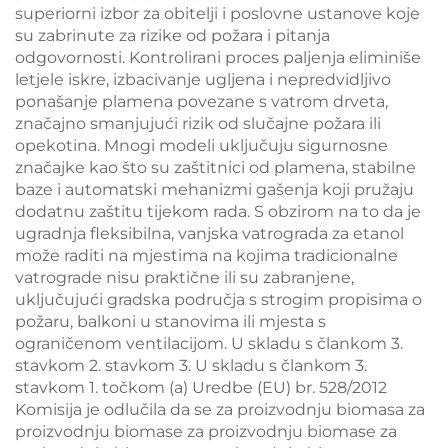
superiorni izbor za obitelji i poslovne ustanove koje
su zabrinute za rizike od požara i pitanja
odgovornosti. Kontrolirani proces paljenja eliminiše
letjele iskre, izbacivanje ugljena i nepredvidljivo
ponašanje plamena povezane s vatrom drveta,
značajno smanjujući rizik od slučajne požara ili
opekotina. Mnogi modeli uključuju sigurnosne
značajke kao što su zaštitnici od plamena, stabilne
baze i automatski mehanizmi gašenja koji pružaju
dodatnu zaštitu tijekom rada. S obzirom na to da je
ugradnja fleksibilna, vanjska vatrograda za etanol
može raditi na mjestima na kojima tradicionalne
vatrograde nisu praktične ili su zabranjene,
uključujući gradska područja s strogim propisima o
požaru, balkoni u stanovima ili mjesta s
ograničenom ventilacijom. U skladu s člankom 3.
stavkom 2. stavkom 3. U skladu s člankom 3.
stavkom 1. točkom (a) Uredbe (EU) br. 528/2012
Komisija je odlučila da se za proizvodnju biomasa za
proizvodnju biomase za proizvodnju biomase za