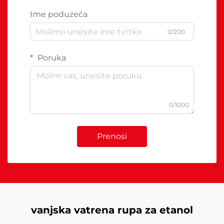
Ime poduzeća
0/200
Poruka
0/1000
Prenosi
vanjska vatrena rupa za etanol