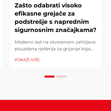
Zašto odabrati visoko
efikasne grejače za
podstrešje s naprednim
sigurnosnim značajkama?
Moderni rad na otvorenom zahtijeva
pouzdana rješenja za grijanje koja
kombiniraju učinkovitost i
POKAŽI VIŠE
beskompromisne sigurnosne
standarde. Kada birate grejač za vaš
vanjski prostor, razumijevanje zašto
napredne sigurnosne funkcije i
materijal visoke performanse
postaju...