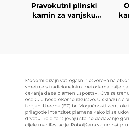
Pravokutni plinski
O
kamin za vanjsku
ka
uporabu
Moderni dizajn vatrogasnih otvorova na otvo
smetnje s tradicionalnim metodama paljenja. K
čekanja da se plamen uspostavi. Ova se trenu
očekuju besprekorno iskustvo. U skladu s čla
izmjeni Uredbe (EZ) br. Mogućnosti kontrole
prilagode intenzitet plamena kako bi se udov
drvetu, koje zahtijevaju stalno dodavanje go
cijele manifestacije. Poboljšana sigurnost pr