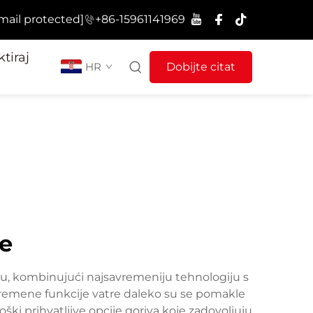
mail protected]
+86-15961141969
tiraj
HR
Dobijte citat
re
štu, kombinujući najsavremeniju tehnologiju s
uvremene funkcije vatre daleko su se pomakle
ški prihvatljive opcije goriva koje zadovoljuju