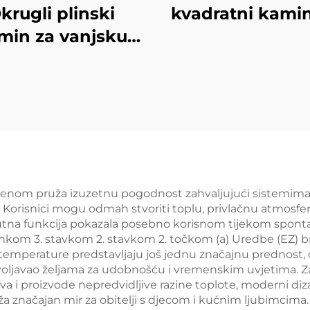
krugli plinski
kvadratni kamin
min za vanjsku
uporabu
renom pruža izuzetnu pogodnost zahvaljujući sistemima
orisnici mogu odmah stvoriti toplu, privlačnu atmosferu b
tna funkcija pokazala posebno korisnom tijekom spontanih
nkom 3. stavkom 2. stavkom 2. točkom (a) Uredbe (EZ) br
 temperature predstavljaju još jednu značajnu prednost,
oljavao željama za udobnošću i vremenskim uvjetima. Za r
riva i proizvode nepredvidljive razine toplote, moderni 
uža značajan mir za obitelji s djecom i kućnim ljubimcima