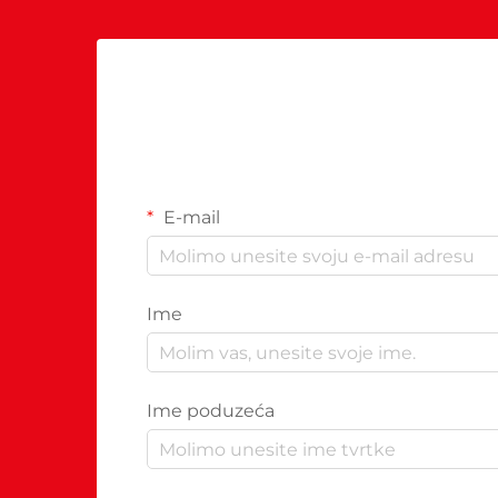
E-mail
Ime
Ime poduzeća