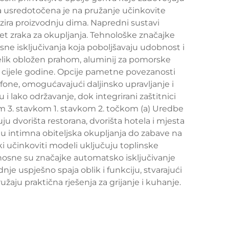
a usredotočena je na pružanje učinkovite
zira proizvodnju dima. Napredni sustavi
tet zraka za okupljanja. Tehnološke značajke
sne isključivanja koja poboljšavaju udobnost i
elik obložen prahom, aluminij za pomorske
 cijele godine. Opcije pametne povezanosti
one, omogućavajući daljinsko upravljanje i
lako održavanje, dok integrirani zaštitnici
kom 3. stavkom 1. stavkom 2. točkom (a) Uredbe
ju dvorišta restorana, dvorišta hotela i mjesta
 intimna obiteljska okupljanja do zabave na
ki učinkoviti modeli uključuju toplinske
rnosne su značajke automatsko isključivanje
dnje uspješno spaja oblik i funkciju, stvarajući
žaju praktična rješenja za grijanje i kuhanje.