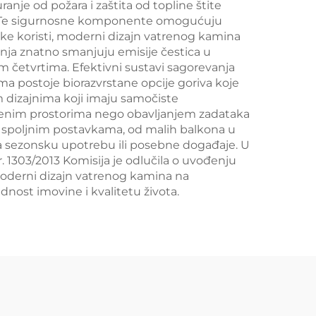
ranje od požara i zaštita od topline štite
ne. Te sigurnosne komponente omogućuju
ke koristi, moderni dizajn vatrenog kamina
nja znatno smanjuju emisije čestica u
 četvrtima. Efektivni sustavi sagorevanja
a postoje biorazvrstane opcije goriva koje
 dizajnima koji imaju samočiste
orenim prostorima nego obavljanjem zadataka
im spoljnim postavkama, od malih balkona u
a sezonsku upotrebu ili posebne događaje. U
 1303/2013 Komisija je odlučila o uvođenju
Moderni dizajn vatrenog kamina na
nost imovine i kvalitetu života.