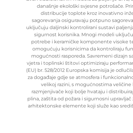
današnje ekološki svjesne potrošače. Pr
distribucije toplote kroz inovativno i
sagorevanja osiguravaju potpuno sagorevanje
uključuju daljinski kontrolirani sustavi palj
sigurnost korisnika. Mnogi modeli uključ
potrebe i keramičke komponente visoke tem
omogućuju korisnicima da kontroliraju fun
mogućnosti rasporeda. Savremeni dizajn sad
vjetra i toplinski štitovi optimiziraju perfo
(EU) br. 528/2012 Europska komisija je odlučil
za događaje gdje se atmosfera i funkcional
velikoj razini, s mogućnostima veličine
razmjenjivače koji bolje hvataju i distrib
plina, zaštita od požara i sigurnosni upravljač
arhitektonske elemente koji služe kao središn