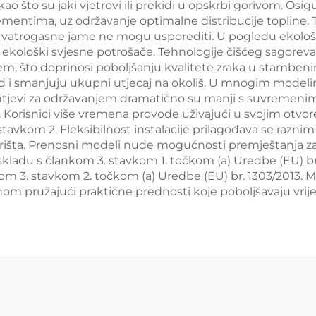
ao što su jaki vjetrovi ili prekidi u opskrbi gorivom. Osigu
lementima, uz održavanje optimalne distribucije topli
e vatrogasne jame ne mogu usporediti. U pogledu ekološ
ekološki svjesne potrošače. Tehnologije čišćeg sagoreva
, što doprinosi poboljšanju kvalitete zraka u stambenim
d i smanjuju ukupni utjecaj na okoliš. U mnogim modelim
htjevi za održavanjem dramatično su manji s suvremenim
. Korisnici više vremena provode uživajući u svojim otv
stavkom 2. Fleksibilnost instalacije prilagođava se razn
rišta. Prenosni modeli nude mogućnosti premještanja z
kladu s člankom 3. stavkom 1. točkom (a) Uredbe (EU) br.
om 3. stavkom 2. točkom (a) Uredbe (EU) br. 1303/2013. 
m pružajući praktične prednosti koje poboljšavaju vrijed