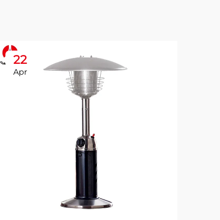
22
2
Apr
Ap