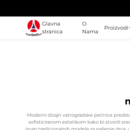
Glavna
O
Proizvodi
stranica
Nama
m
Moderni dizajn vatrogradske pećnice predstav
sofisticiranom estetikom kako bi stvorili s
izvan tradicionalnih modela za paljenje drva, 