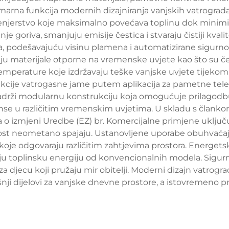
imarna funkcija modernih dizajniranja vanjskih vatrograd
nženjerstvo koje maksimalno povećava toplinu dok minimi
 goriva, smanjuju emisije čestica i stvaraju čistiji kvali
enja, podešavajuću visinu plamena i automatizirane sigurno
uju materijale otporne na vremenske uvjete kao što su č
perature koje izdržavaju teške vanjske uvjete tijekom
kcije vatrogasne jame putem aplikacija za pametne telef
rži modularnu konstrukciju koja omogućuje prilagodbu i 
rmanse u različitim vremenskim uvjetima. U skladu s član
a o izmjeni Uredbe (EZ) br. Komercijalne primjene uključu
nost neometano spajaju. Ustanovljene uporabe obuhvaćaju
 koje odgovaraju različitim zahtjevima prostora. Energets
uiraju toplinsku energiju od konvencionalnih modela. Sigu
 za djecu koji pružaju mir obitelji. Moderni dizajn vatrogra
ji dijelovi za vanjske dnevne prostore, a istovremeno pru