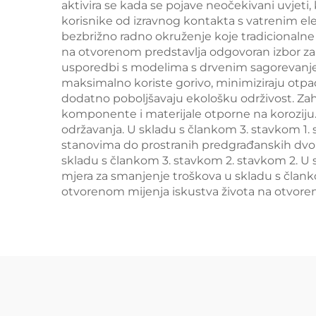
aktivira se kada se pojave neočekivani uvjeti, k
korisnike od izravnog kontakta s vatrenim e
bezbrižno radno okruženje koje tradicionaln
na otvorenom predstavlja odgovoran izbor za 
usporedbi s modelima s drvenim sagorevanjem
maksimalno koriste gorivo, minimiziraju otpa
dodatno poboljšavaju ekološku održivost. Za
komponente i materijale otporne na koroziju
održavanja. U skladu s člankom 3. stavkom 1. 
stanovima do prostranih predgrađanskih dvo
skladu s člankom 3. stavkom 2. stavkom 2. U s
mjera za smanjenje troškova u skladu s člank
otvorenom mijenja iskustva života na otvoreno