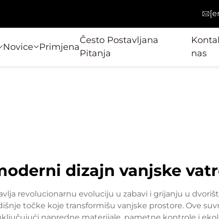
[e
Često Postavljana
Kontak
Novice
Primjena
Pitanja
nas
oderni dizajn vanjske vat
lja revolucionarnu evoluciju u zabavi i grijanju u dvori
redišnje točke koje transformišu vanjske prostore. Ove s
uključujući napredne materijale, pametne kontrole i ekolo