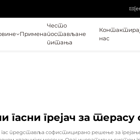
[e
Често
Контактира
овине
Примена
постављане
нас
питања
и гасни грејач за терасу 
и гас представља софистицирано решење за греја
ом хладнијих месеци. Овај иновативни систем гре