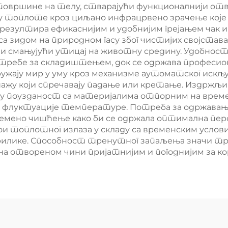
 површине на телу, стварајући функционалнији о
ју топлоте кроз циљано инфрацрвено зрачење које
 резултира ефикаснијим и удобнијим грејањем чак
са зидом на природном гасу због чистијих својстав
 и смањујући утицај на животну средину. Удобност
ребе за складиштењем, док се одржава професион
жају мир у уму кроз механизме аутоматског искљу
ажу који спречавају падање или кретање. Издржљи
чну поузданост са материјалима отпорним на време
 и флуктуације температуре. Потреба за одржавањ
времено чишћење како би се одржала оптимална п
ои топлотног излаза у складу са временским услов
прилике. Способност тренутног запаљења значи 
а отвореном чини пријатнијим и погоднијим за ко