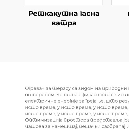
Реткакутна гасна
ватра
Огревач за терасу са зидом на природни 
отвореном. Коштна ефикасност се истич
електричне енергије за грејање, што р
исто време, у исто време, у исто време, 
исто време, у исто време, у исто време,
Оптимизација простора представља још 
патова за намештај, пешачки саобраћај и 