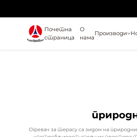
Почетна
О
Производи
Н
страница
нама
природн
Огревач за терасу са зидом на природн
употребљивост спољних простора ток