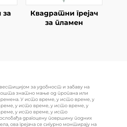
 за
Квадратни грејач
за пламен
нвестицијом за удобност и забаву на
 кошта знатно мање од пропана или
мена. У исто време, у исто време, у
реме, у исто време, у исто време, у
време, у исто време, у исто
 ослобађа драгоцену површину подних
а, ова грејача се сигурно монтирају на