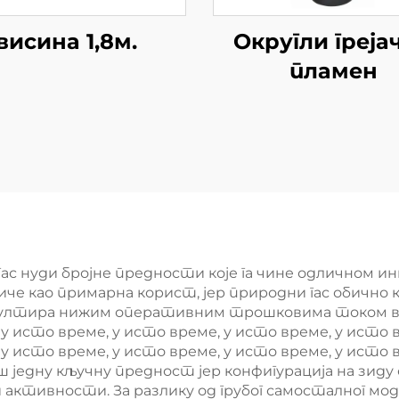
висина 1,8м.
Округли грејач
пламен
гас нуди бројне предности које га чине одличном и
е као примарна корист, јер природни гас обично
езултира нижим оперативним трошковима током вре
у исто време, у исто време, у исто време, у исто в
 у исто време, у исто време, у исто време, у исто 
једну кључну предност јер конфигурација на зиду
активности. За разлику од грубог самосталног модел