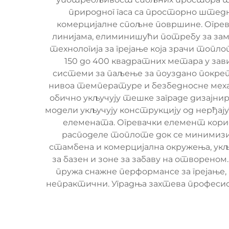
природног гаса са просторно штед
комерцијалне спољне површине. Огрева
линијама, елиминишући потребу за заме
технологија за грејање која зрачи топ
150 до 400 квадратних метара у за
системи за паљење за поуздано покрет
нивоа температуре и безбедносне мех
обично укључују тешке заграде дизајнир
модели укључују конструкцију од нерђа
елемената. Огревачки елемент кори
расподеле топлоте док се минимизира
стамбена и комерцијална окружења, укљ
за базен и зоне за забаву на отворено
пружа снажне перформансе за грејање
непрактични. Уградња захтева професиона