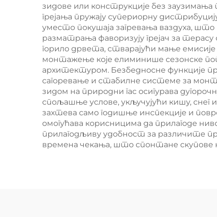
зидове или конструкције без заузимања
грејања пружају супериорну дистрибуци
уместо покушаја загревања ваздуха, што
разматрања фаворизују грејач за терасу 
горило дрвета, стварајући мање емисије
монтажење које елиминише сезонске пот
архитектуром. Безбедносне функције пру
сагоревање и стабилне системе за монт
зидом на природни гас осигурава дугоро
спољашње услове, укључујући кишу, снег
захтева само годишње инспекције и по
омогућава корисницима да прилагоде нив
прилагодљиву удобност за различите 
времена чекања, што спонтане скупове н