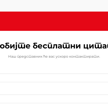
простор, разумевање зашто
напредне безбедносне функције и
високе перформансе постају...
обијте бесплатни цит
Наш представник ће вас ускоро контактирати.