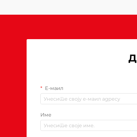
Д
Е-маил
Име