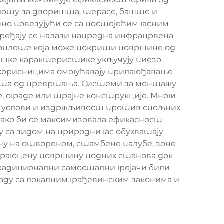
лоту за дворишта, терасе, баште и
но повезујући се са постојећим гасним
уређају се налази напредна инфрацрвена
 топлоте која може покрити површине од
ошке карактеристике укључују пиезо
корисницима омогућавају прилагођавање
ита од превртања. Системи за монтажу
, ограде или трајне конструкције. Многи
ке услови и издржљивост против спољних
ако би се максимизовала ефикасност
 са зидом на природни гас обухватају
ну на отвореном, стамбене палубе, зоне
 драгоцену површину подних станова док
радиционални самостални грејачи били
ладу са локалним грађевинским законима и