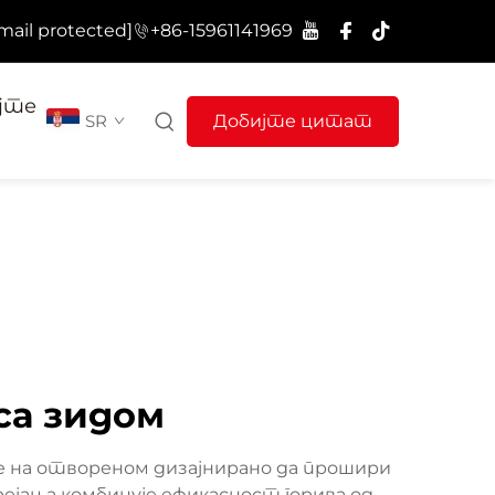
mail protected]
+86-15961141969
јте
SR
Добијте цитат
са зидом
ње на отвореном дизајнирано да прошири
јања комбинује ефикасност горива од