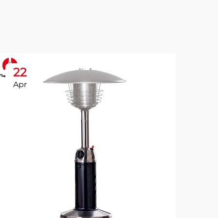
22
2
Apr
Ap