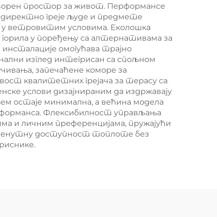
творен простор за живот. Перформансе
 директно греје људе и предмете
 и у ветровитим условима. Еколошка
а горила у поређењу са алтернативама за
 инсталације омогућава трајно
ални изглед интегрисан са спољном
чивања, запечаћене коморе за
вост квалитетних грејача за терасу са
нске услови дизајнираним да издржавају
ем остаје минимална, а већина модела
ерформанса. Флексибилност управљања
има и личним преференцијама, пружајући
тренутну доступност топлоте без
риснике.