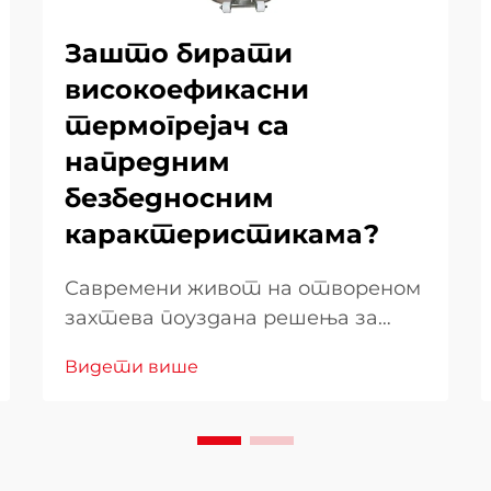
Зашто бирати
високоефикасни
термогрејач са
напредним
безбедносним
карактеристикама?
Савремени живот на отвореном
захтева поуздана решења за
грејање која комбинују
Видети више
ефикасност са бескомпромисним
безбедносним стандардима.
Када изаберете грејач за
двориште за ваш спољашњи