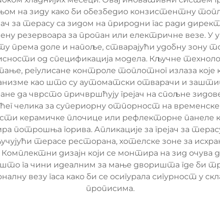
њом на зиду како би обезбедио конзистентну топ
ч за терасу са зидом на природни гас ради директ
ну резервоара за пропан или електричне везе. У 
лоту према доле и напоље, стварајући удобну зону
висности од спецификација модела. Кључне технол
ање, регулисане контроле топлотног излаза које 
анизме као што су аутоматски отварачи и зашт
ане да чврсто причвршћују грејач на спољне зидове
јућег челика за супериорну отпорност на временс
сти керамичке плочице или рефлекторне панеле к
 потрошња горива. Апликације за грејач за терасу
учујући терасе ресторана, хотелске зоне за исхра
м. Комплектни дизајн који се монтира на зид очува
, што га чини идеалним за мање дворишта где би т
лну везу гаса како би се осигурала сигурност у ск
прописима.