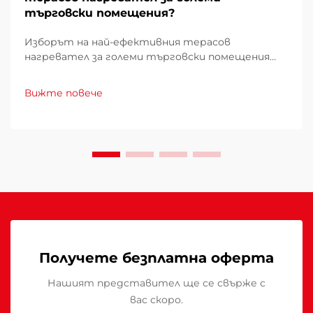
търговски помещения?
Изборът на най-ефективния терасов
нагревател за големи търговски помещения
изисква внимателно проучване на множество
фактори, които директно влияят върху
Вижте повече
експлоатационните разходи, удобството на
клиентите и енергийното потребление.
Погрешният избор може да доведе до
недостатъчно отопление...
Получете безплатна оферта
Нашият представител ще се свърже с
вас скоро.