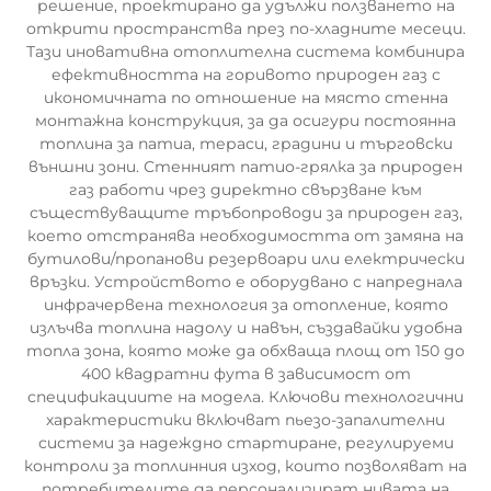
решение, проектирано да удължи ползването на
открити пространства през по-хладните месеци.
Тази иновативна отоплителна система комбинира
ефективността на горивото природен газ с
икономичната по отношение на място стенна
монтажна конструкция, за да осигури постоянна
топлина за патиа, тераси, градини и търговски
външни зони. Стенният патио-грялка за природен
газ работи чрез директно свързване към
съществуващите тръбопроводи за природен газ,
което отстранява необходимостта от замяна на
бутилови/пропанови резервоари или електрически
връзки. Устройството е оборудвано с напреднала
инфрачервена технология за отопление, която
излъчва топлина надолу и навън, създавайки удобна
топла зона, която може да обхваща площ от 150 до
400 квадратни фута в зависимост от
спецификациите на модела. Ключови технологични
характеристики включват пьезо-запалителни
системи за надеждно стартиране, регулируеми
контроли за топлинния изход, които позволяват на
потребителите да персонализират нивата на