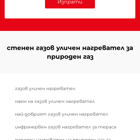
Изпрати
стенен газов уличен нагревател за
природен газ
газов уличен нагревател
наем на газов уличен нагревател
най-добрият газов уличен нагревател
инфрачервен газов нагревател за тераса
параден нагревател на природен газ за