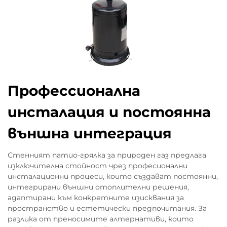
Профессионална
инсталация и постоянна
външна интеграция
Стенният патио-грялка за природен газ предлага
изключителна стойност чрез професионални
инсталационни процеси, които създават постоянни,
интегрирани външни отоплителни решения,
адаптирани към конкретните изисквания за
пространство и естетически предпочитания. За
разлика от преносимите алтернативи, които