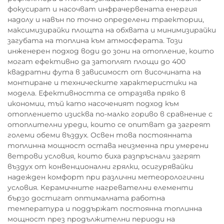
фокусират и насочват инфрачервената енергия
надолу и навън по точно определени траектории,
максимизирайки площта на обхвата и минимизирайки
загубата на топлина към атмосферата. Този
инженерен подход води до зони на отопление, които
могат ефективно да затоплят площи до 400
квадратни фута в зависимост от височината на
монтиране и техническите характеристики на
модела. Ефективността се отразява пряко в
икономии, тъй като насоченият подход към
отоплението изисква по-малко гориво в сравнение с
отоплителни уреди, които се опитват да загреят
големи обеми въздух. Освен това постоянната
топлинна мощност остава неизменна при умерени
ветрови условия, които биха разпръснали загрят
въздух от конвенционални грялки, осигурявайки
надежден комфорт при различни метеорологични
условия. Керамичните нагревателни елементи
бързо достигат оптималната работна
температура и поддържат постоянна топлинна
мощност през продължителни периоди на