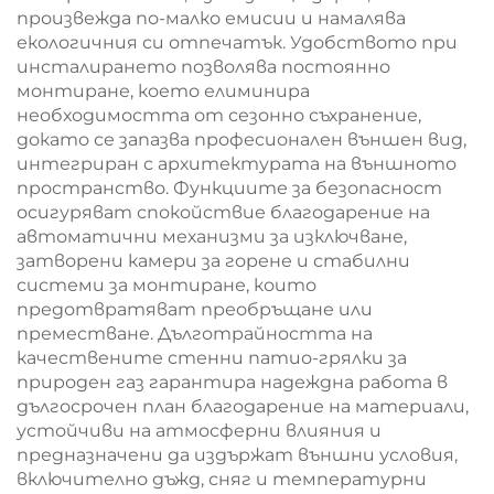
произвежда по-малко емисии и намалява
екологичния си отпечатък. Удобството при
инсталирането позволява постоянно
монтиране, което елиминира
необходимостта от сезонно съхранение,
докато се запазва професионален външен вид,
интегриран с архитектурата на външното
пространство. Функциите за безопасност
осигуряват спокойствие благодарение на
автоматични механизми за изключване,
затворени камери за горене и стабилни
системи за монтиране, които
предотвратяват преобръщане или
преместване. Дълготрайността на
качествените стенни патио-грялки за
природен газ гарантира надеждна работа в
дългосрочен план благодарение на материали,
устойчиви на атмосферни влияния и
предназначени да издържат външни условия,
включително дъжд, сняг и температурни