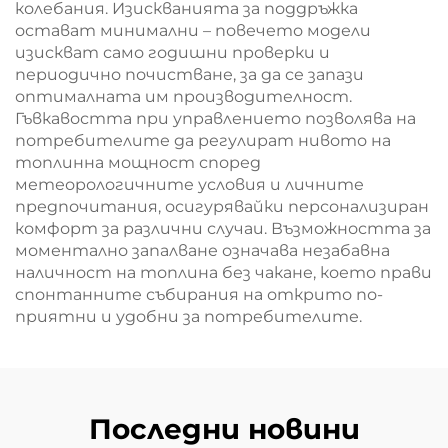
колебания. Изискванията за поддръжка
остават минимални – повечето модели
изискват само годишни проверки и
периодично почистване, за да се запази
оптималната им производителност.
Гъвкавостта при управлението позволява на
потребителите да регулират нивото на
топлинна мощност според
метеорологичните условия и личните
предпочитания, осигурявайки персонализиран
комфорт за различни случаи. Възможността за
моментално запалване означава незабавна
наличност на топлина без чакане, което прави
спонтанните събирания на открито по-
приятни и удобни за потребителите.
Последни новини