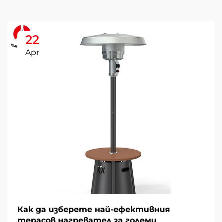
22
Apr
Как да изберете най-ефективния
терасов нагревател за големи