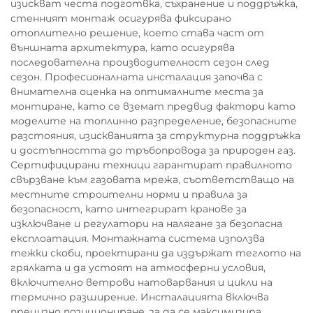
изискват честа подготвка, съхранение и поддръжка,
стенният монтаж осигурява фиксирано
отоплително решение, което става част от
външната архитектура, като осигурява
последователна производителност сезон след
сезон. Професионалната инсталация започва с
внимателна оценка на оптималните места за
монтиране, като се вземат предвид фактори като
моделите на топлинно разпределение, безопасните
разстояния, изискванията за структурна поддръжка
и достъпността до тръбопровода за природен газ.
Сертифицирани техници гарантират правилното
свързване към газовата мрежа, съответстващо на
местните строителни норми и правила за
безопасност, като интегрират кранове за
изключване и регулатори на налягане за безопасна
експлоатация. Монтажната система използва
тежки скоби, проектирани да издържат теглото на
грялката и да устоят на атмосферни условия,
включително ветрови натоварвания и цикли на
термично разширение. Инсталацията включва
прецизно позициониране, за да се максимизира