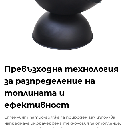
Превъзходна технология
за разпределение на
топлината и
ефективност
Стенният патио-грялка за природен газ използва
напреднала инфрачервена технология за отопление,