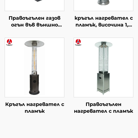
Правоъгълен газов
кръгъл нагревател с
огън във външно
пламък, височина 1,8
пространство
m
Кръгъл нагревател с
Правоъгълен
пламък
нагревател с пламък