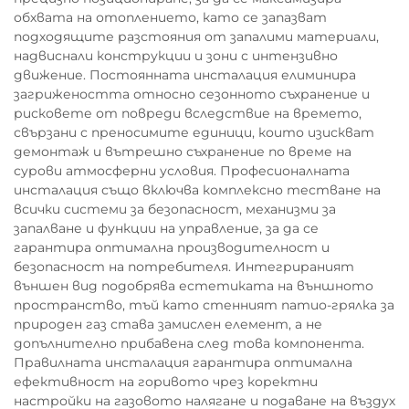
обхвата на отоплението, като се запазват
подходящите разстояния от запалими материали,
надвиснали конструкции и зони с интензивно
движение. Постоянната инсталация елиминира
загрижеността относно сезонното съхранение и
рисковете от повреди вследствие на времето,
свързани с преносимите единици, които изискват
демонтаж и вътрешно съхранение по време на
сурови атмосферни условия. Професионалната
инсталация също включва комплексно тестване на
всички системи за безопасност, механизми за
запалване и функции на управление, за да се
гарантира оптимална производителност и
безопасност на потребителя. Интегрираният
външен вид подобрява естетиката на външното
пространство, тъй като стенният патио-грялка за
природен газ става замислен елемент, а не
допълнително прибавена след това компонента.
Правилната инсталация гарантира оптимална
ефективност на горивото чрез коректни
настройки на газовото налягане и подаване на въздух