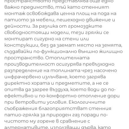
пространството представлява още едно
важно предимство, тъй като стенният
монтаж освобождава ценна площ на пода на
патиото за мебели, пешеходно движение и
дейности. За разлика от громоздките
свободностоящи модели, тези грялки се
монтират сигурно на стени или
конструкции, без да заемат място на земята,
създавайки по-функционално външно жилищно
пространство. Отоплителната
производителност осигурява превъзходно
разпределение на топлината чрез насочено
инфрачервено излъчване, което загрява
директно хората и предметите, а не се
опитва да загрее въздуха, което води до по-
ефективно и по-комфортно отопление дори
при ветровити условия. Екологичните
съображения благоприятстват стенния
патио-грялка за природен газ поради по-
чистото му горене в сравнение с
алтернативите, използващи дърва, като