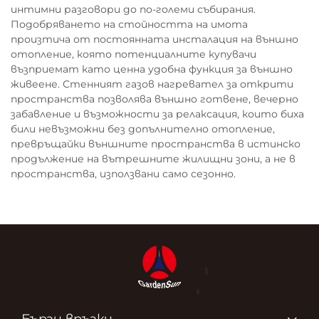
интимни разговори до по-големи събирания.
Подобряването на стойността на имота
произтича от постоянната инсталация на външно
отопление, която потенциалните купувачи
възприемат като ценна удобна функция за външно
живеене. Стенният газов нагревател за открити
пространства позволява външно готвене, вечерно
забавление и възможности за релаксация, които биха
били невъзможни без допълнително отопление,
превръщайки външните пространства в истинско
продължение на вътрешните жилищни зони, а не в
пространства, използвани само сезонно.