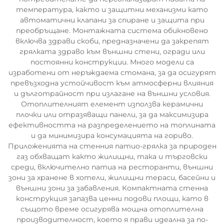
температура, както и защитни механизми като
автоматични клапани за спиране и защита при
преобръщане. Монтажната система обикновено
включва здрави скоби, предназначени да закрепят
грялката здраво към външни стени, огради или
постоянни конструкции. Много модели са
изработени от неръждаема стомана, за да осигурят
превъзходна устойчивост към атмосферни влияния
и дълготрайност при излагане на външни условия.
Отоплителният елемент използва керамични
плочки или отразяващи панели, за да максимизира
ефективността на разпределението на топлината
и да минимизира консумацията на гориво.
Приложенията на стенния патио-грялка за природен
газ обхващат както жилищни, така и търговски
среди, включително патиа на ресторанти, външни
зони за хранене в хотели, жилищни тераси, басейни и
външни зони за забавления. Компактната стенна
конструкция запазва ценни подови площи, като в
същото време осигурява мощна отоплителна
производителност, което я прави идеална за по-