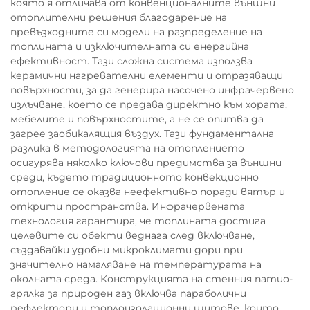
която я отличава от конвенционалните външни
отоплителни решения благодарение на
превъзходните си модели на разпределение на
топлината и изключителната си енергийна
ефективност. Тази сложна система използва
керамични нагревателни елементи и отразяващи
повърхности, за да генерира насочено инфрачервено
излъчване, което се предава директно към хората,
мебелите и повърхностите, а не се опитва да
загрее заобикалящия въздух. Тази фундаментална
разлика в методологията на отоплението
осигурява няколко ключови предимства за външни
среди, където традиционното конвекционно
отопление се оказва неефективно поради вятър и
открити пространства. Инфрачервената
технология гарантира, че топлината достига
целевите си обекти веднага след включване,
създавайки удобни микроклимати дори при
значително намаляване на температурата на
околната среда. Конструкцията на стенния патио-
грялка за природен газ включва параболични
рефлектори и топлоизолационни щитове, които