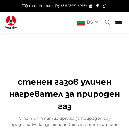
[email protected]
+86-15961141969
BG
стенен газов уличен
нагревател за природен
газ
Стенният патио-грялка за природен газ
представлява изтънчено външно отоплително