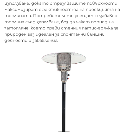
използване, докато отразяващите повърхности
максимизират ефективността на проекцията на
топлината. Потребителите усещат незабавно
топлина след запалване, без да чакат период на
затопляне, което прави стенния патио-грялка за
природен газ идеален за спонтанни външни
дейности и забавления.