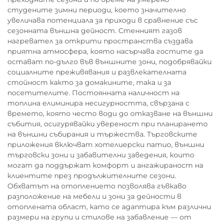
студените зимни периоди, което значително
увеличава потенциала за приходи в сравнение със
сезонната външна дейност. Стенният газов
нагревател за открити пространства създава
приятна атмосфера, която насърчава гостите да
остават по-дълго във външните зони, подобрявайки
социалните преживявания и развлекателната
стойност както за домакините, така и за
посетителите. Постоянната наличност на
топлина елиминира несигурността, свързана с
времето, която често води до отказване на външни
събития, осигурявайки увереност при планирането
на външни събирания и тържества. Търговските
приложения включват хотелиерски патио, външни
търговски зони и забавителни заведения, които
могат да поддържат комфорт и ангажираност на
клиентите през продължителните сезони.
Обхватът на отоплението позволява гъвкаво
разположение на мебели и зони за дейности в
отоплената област, като се адаптира към различни
размери на групи и стилове на забавление — от