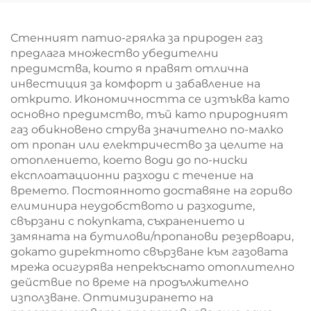
Стенният патио-грялка за природен газ
предлага множество убедителни
предимства, които я правят отлична
инвестиция за комфорт и забавление на
открито. Икономичността се изтъква като
основно предимство, тъй като природният
газ обикновено струва значително по-малко
от пропан или електричество за целите на
отоплението, което води до по-ниски
експлоатационни разходи с течение на
времето. Постоянното доставяне на гориво
елиминира неудобството и разходите,
свързани с покупката, съхранението и
замяната на бутилови/пропанови резервоари,
докато директното свързване към газовата
мрежа осигурява непрекъснато отоплително
действие по време на продължително
използване. Оптимизирането на