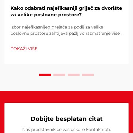
Kako odabrati najefikasniji grijač za dvorište
za velike poslovne prostore?
Izbor najefikasnijeg grejača za podij za velike
poslovne prostore zahtijeva pažljivo razmatranje više
čimbenika koji izravno utječu na operativne troškove,
udobnost kupaca i potrošnju energije. Pogrešan izbor
POKAŽI VIŠE
može rezultirati neadekvatnom toplinom...
Dobijte besplatan citat
Naš predstavnik će vas uskoro kontaktirati.