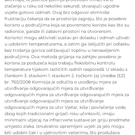
zračenje u roku od nekoliko sekundi, stvarajući ugodne
uvjete gotovo odmah. Ovaj brz odgovor eliminiše
frustraciju čekanja da se prostorije zagreju, što je posebno
korisno u područjima koja se povremeno koriste kao što su
radionice, garaže ili zabavni prostori na otvorenom.
Korisnici mogu aktivirati sustav pri dolasku i odmah uživati
u udobnim temperaturama, a zatim ga isključiti pri odlasku
bez trošenja goriva održavajući toplinu u nenaseljenim
područjima. Ova metoda grijanja na zahtjev posebno je
korisna za poduzeća koja trebaju fleksibilnu kontrolu
temperature tijekom različitih radnih rasporedâ. U skladu s
člankom 3. stavkom 1. stavkom 2. točkom (a) Uredbe (EZ)
br. 765/2008 Komisija je odlučila o uvođenju mjera za
utvrđivanje odgovarajućih mjera za utvrđivanje
odgovarajućih mjera za utvrđivanje odgovarajućih mjera za
utvrđivanje odgovarajućih mjera za utvrđivanje
odgovarajućih mjera za utvr Vjetar, kiša i povlačenje vode,
zbog kojih tradicionalni grijači nisu učinkoviti, imaju
minimalni utjecaj na infracrvene sustave jer griju predmete
umjesto zraka. Iznukratno opremljeni uvjeti za jelo mogu
biti udobni čak i u vjetrovitim večerima, što produžava