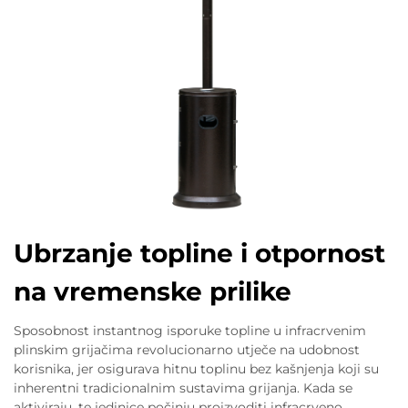
Ubrzanje topline i otpornost
na vremenske prilike
Sposobnost instantnog isporuke topline u infracrvenim
plinskim grijačima revolucionarno utječe na udobnost
korisnika, jer osigurava hitnu toplinu bez kašnjenja koji su
inherentni tradicionalnim sustavima grijanja. Kada se
aktiviraju, te jedinice počinju proizvoditi infracrveno