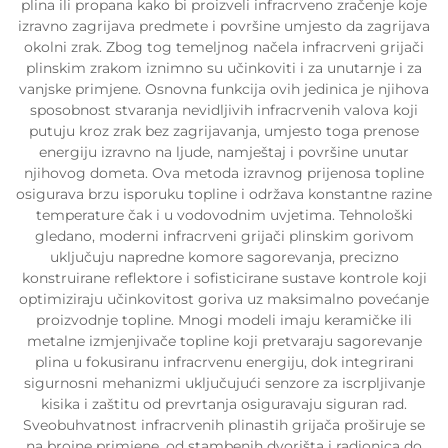
plina ili propana kako bi proizveli infracrveno zračenje koje
izravno zagrijava predmete i površine umjesto da zagrijava
okolni zrak. Zbog tog temeljnog načela infracrveni grijači
plinskim zrakom iznimno su učinkoviti i za unutarnje i za
vanjske primjene. Osnovna funkcija ovih jedinica je njihova
sposobnost stvaranja nevidljivih infracrvenih valova koji
putuju kroz zrak bez zagrijavanja, umjesto toga prenose
energiju izravno na ljude, namještaj i površine unutar
njihovog dometa. Ova metoda izravnog prijenosa topline
osigurava brzu isporuku topline i održava konstantne razine
temperature čak i u vodovodnim uvjetima. Tehnološki
gledano, moderni infracrveni grijači plinskim gorivom
uključuju napredne komore sagorevanja, precizno
konstruirane reflektore i sofisticirane sustave kontrole koji
optimiziraju učinkovitost goriva uz maksimalno povećanje
proizvodnje topline. Mnogi modeli imaju keramičke ili
metalne izmjenjivače topline koji pretvaraju sagorevanje
plina u fokusiranu infracrvenu energiju, dok integrirani
sigurnosni mehanizmi uključujući senzore za iscrpljivanje
kisika i zaštitu od prevrtanja osiguravaju siguran rad.
Sveobuhvatnost infracrvenih plinastih grijača proširuje se
na brojne primjene, od stambenih dvorišta i radionica do