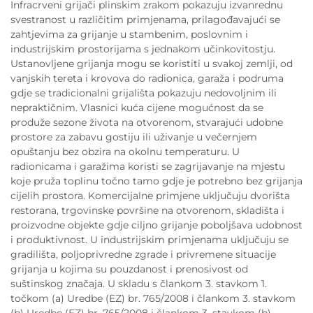
Infracrveni grijači plinskim zrakom pokazuju izvanrednu
svestranost u različitim primjenama, prilagođavajući se
zahtjevima za grijanje u stambenim, poslovnim i
industrijskim prostorijama s jednakom učinkovitostju.
Ustanovljene grijanja mogu se koristiti u svakoj zemlji, od
vanjskih tereta i krovova do radionica, garaža i podruma
gdje se tradicionalni grijališta pokazuju nedovoljnim ili
nepraktičnim. Vlasnici kuća cijene mogućnost da se
produže sezone života na otvorenom, stvarajući udobne
prostore za zabavu gostiju ili uživanje u večernjem
opuštanju bez obzira na okolnu temperaturu. U
radionicama i garažima koristi se zagrijavanje na mjestu
koje pruža toplinu točno tamo gdje je potrebno bez grijanja
cijelih prostora. Komercijalne primjene uključuju dvorišta
restorana, trgovinske površine na otvorenom, skladišta i
proizvodne objekte gdje ciljno grijanje poboljšava udobnost
i produktivnost. U industrijskim primjenama uključuju se
gradilišta, poljoprivredne zgrade i privremene situacije
grijanja u kojima su pouzdanost i prenosivost od
suštinskog značaja. U skladu s člankom 3. stavkom 1.
točkom (a) Uredbe (EZ) br. 765/2008 i člankom 3. stavkom