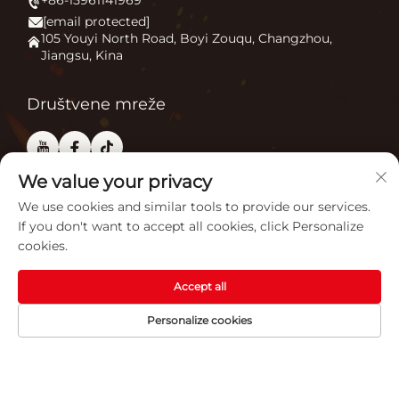
+86-15961141969
Grejač terase
Novice
[email protected]
Kamin na otvorenom
Primjena
105 Youyi North Road, Boyi Zouqu, Changzhou,
Jiangsu, Kina
Peć za pizzu
Često Postavljana Pitanja
Ostalo
Kontaktiraj nas
Društvene mreže
We value your privacy
Kooperativni partner
We use cookies and similar tools to provide our services.
If you don't want to accept all cookies, click Personalize
cookies.
Povezane certifikacije
Accept all
Personalize cookies