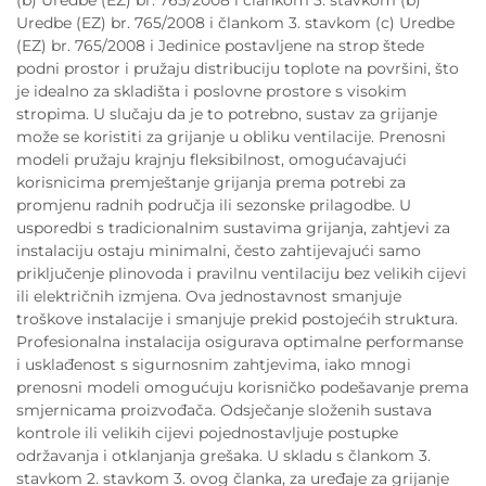
(b) Uredbe (EZ) br. 765/2008 i člankom 3. stavkom (b)
Uredbe (EZ) br. 765/2008 i člankom 3. stavkom (c) Uredbe
(EZ) br. 765/2008 i Jedinice postavljene na strop štede
podni prostor i pružaju distribuciju toplote na površini, što
je idealno za skladišta i poslovne prostore s visokim
stropima. U slučaju da je to potrebno, sustav za grijanje
može se koristiti za grijanje u obliku ventilacije. Prenosni
modeli pružaju krajnju fleksibilnost, omogućavajući
korisnicima premještanje grijanja prema potrebi za
promjenu radnih područja ili sezonske prilagodbe. U
usporedbi s tradicionalnim sustavima grijanja, zahtjevi za
instalaciju ostaju minimalni, često zahtijevajući samo
priključenje plinovoda i pravilnu ventilaciju bez velikih cijevi
ili električnih izmjena. Ova jednostavnost smanjuje
troškove instalacije i smanjuje prekid postojećih struktura.
Profesionalna instalacija osigurava optimalne performanse
i usklađenost s sigurnosnim zahtjevima, iako mnogi
prenosni modeli omogućuju korisničko podešavanje prema
smjernicama proizvođača. Odsječanje složenih sustava
kontrole ili velikih cijevi pojednostavljuje postupke
održavanja i otklanjanja grešaka. U skladu s člankom 3.
stavkom 2. stavkom 3. ovog članka, za uređaje za grijanje