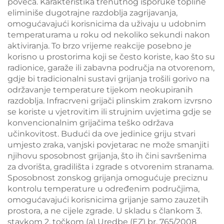
poveća. Karakteristika trenutnog isporuke topline
eliminiše dugotrajne razdoblja zagrijavanja,
omogućavajući korisnicima da uživaju u udobnim
temperaturama u roku od nekoliko sekundi nakon
aktiviranja. To brzo vrijeme reakcije posebno je
korisno u prostorima koji se često koriste, kao što su
radionice, garaže ili zabavna područja na otvorenom,
gdje bi tradicionalni sustavi grijanja trošili gorivo na
održavanje temperature tijekom neokupiranih
razdoblja. Infracrveni grijači plinskim zrakom izvrsno
se koriste u vjetrovitim ili strujnim uvjetima gdje se
konvencionalnim grijačima teško održava
učinkovitost. Budući da ove jedinice griju stvari
umjesto zraka, vanjski povjetarac ne može smanjiti
njihovu sposobnost grijanja, što ih čini savršenima
za dvorišta, gradilišta i zgrade s otvorenim stranama.
Sposobnost zonskog grijanja omogućuje preciznu
kontrolu temperature u određenim područjima,
omogućavajući korisnicima grijanje samo zauzetih
prostora, a ne cijele zgrade. U skladu s člankom 3.
stavkom 2. točkom (a) Uredbe (EZ) br. 765/2008