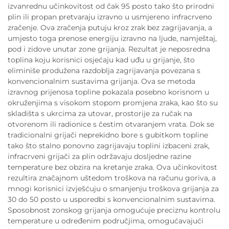
izvanrednu učinkovitost od čak 95 posto tako što prirodni
plin ili propan pretvaraju izravno u usmjereno infracrveno
zračenje. Ova zračenja putuju kroz zrak bez zagrijavanja, a
umjesto toga prenose energiju izravno na ljude, namještaj,
pod i zidove unutar zone grijanja. Rezultat je neposredna
toplina koju korisnici osjećaju kad uđu u grijanje, što
eliminiše produžena razdoblja zagrijavanja povezana s
konvencionalnim sustavima grijanja. Ova se metoda
izravnog prijenosa topline pokazala posebno korisnom u
okruženjima s visokom stopom promjena zraka, kao što su
skladišta s ukrcima za utovar, prostorije za ručak na
otvorenom ili radionice s čestim otvaranjem vrata. Dok se
tradicionalni grijači neprekidno bore s gubitkom topline
tako što stalno ponovno zagrijavaju toplini izbaceni zrak,
infracrveni grijači za plin održavaju dosljedne razine
temperature bez obzira na kretanje zraka. Ova učinkovitost
rezultira značajnom uštedom troškova na računu goriva, a
mnogi korisnici izvješćuju o smanjenju troškova grijanja za
30 do 50 posto u usporedbi s konvencionalnim sustavima.
Sposobnost zonskog grijanja omogućuje preciznu kontrolu
temperature u određenim područjima, omogućavajući