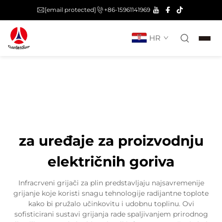
[email protected]
+86-15961141969
HR
za uređaje za proizvodnju
električnih goriva
Infracrveni grijači za plin predstavljaju najsavremenije
grijanje koje koristi snagu tehnologije radijantne toplote
kako bi pružalo učinkovitu i udobnu toplinu. Ovi
sofisticirani sustavi grijanja rade spaljivanjem prirodnog